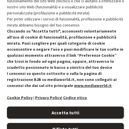
funzionamento del sito Web (tecnici) o che ci aiutano a ottimizzare il
nostro sito Web (funzionalità) e a visualizzare pubblicità
SCONTO RICONDIZIONATI
personalizzata (profilazione e pubblicità mirata).
Approfitta dello sconto del 30% sul prodotto ricondizionato.
Per poter utilizzare i servizi di funzionalità, profilazione e pubblicità
mirata abbiamo bisogno del tuo consenso.
Cliccando su "Accetta tutti", acconsenti volontariamente
all’uso di cookie di funzionalità, profilazione e pubblicità
mirata. Puoi scegliere per quali categorie di cookie
acconsentire o negare l’uso e puoi modificare le tue scelte in
Condizioni generali di vendita
qualsiasi momento attraverso il link “Preferenze Cookie”
Recedere dal contratto qui
che trovi in fondo ad ogni pagina, oppure, attraverso lo
Cookie Policy
scudetto posizionato in basso a sinistra del tuo device
I consensi su questo sottosito o sulla la pagina di
registrazione B2B su mediaworld.it, non sono collegati ai
Preferenze cookie
consensi che dai sul sito principale
www.mediaworld.it
Informativa privacy
Cookie Policy
|
Privacy Policy
|
Codice etico
Accessibilità
Accetta tutti