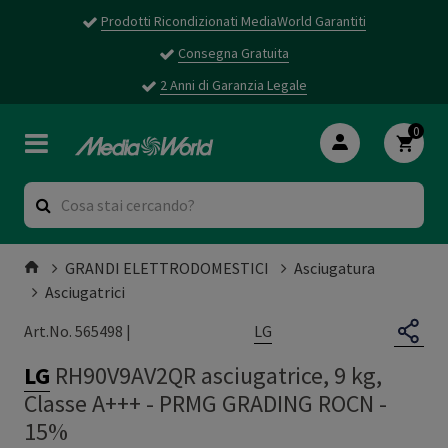
Prodotti Ricondizionati MediaWorld Garantiti
Consegna Gratuita
2 Anni di Garanzia Legale
0
GRANDI ELETTRODOMESTICI
Asciugatura
Asciugatrici
LG
Art.No. 565498 |
LG
RH90V9AV2QR asciugatrice, 9 kg,
Classe A+++
-
PRMG GRADING ROCN -
15%