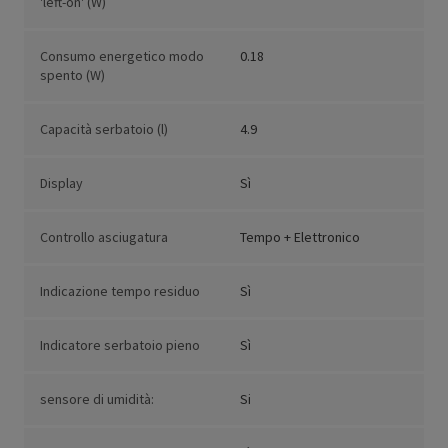
'left-on' (W)
Consumo energetico modo
0.18
spento (W)
Capacità serbatoio (l)
4.9
Display
Sì
Controllo asciugatura
Tempo + Elettronico
Indicazione tempo residuo
Sì
Indicatore serbatoio pieno
Sì
sensore di umidità:
Si