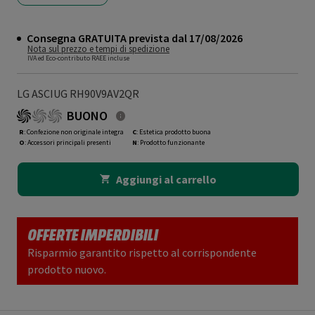
Consegna GRATUITA prevista dal 17/08/2026
Nota sul prezzo e tempi di spedizione
IVA ed Eco-contributo RAEE incluse
LG ASCIUG RH90V9AV2QR
BUONO
R
: Confezione non originale integra
C
: Estetica prodotto buona
O
: Accessori principali presenti
N
: Prodotto funzionante
Aggiungi al carrello
OFFERTE IMPERDIBILI
Risparmio garantito rispetto al corrispondente
prodotto nuovo.