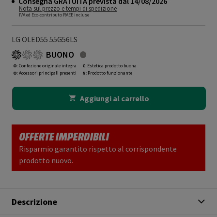
Consegna GRATUITA prevista dal 14/08/2026
Nota sul prezzo e tempi di spedizione
IVA ed Eco-contributo RAEE incluse
LG OLED55 55G56LS
BUONO
O
: Confezione originale integra
C
: Estetica prodotto buona
O
: Accessori principali presenti
N
: Prodotto funzionante
Aggiungi al carrello
OFFERTE IMPERDIBILI
Risparmio garantito rispetto al corrispondente
prodotto nuovo.
Descrizione