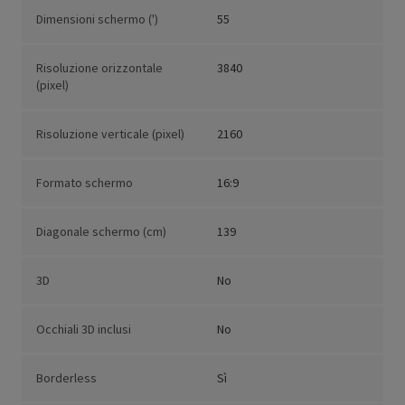
Dimensioni schermo (')
55
Risoluzione orizzontale
3840
(pixel)
Risoluzione verticale (pixel)
2160
Formato schermo
16:9
Diagonale schermo (cm)
139
3D
No
Occhiali 3D inclusi
No
Borderless
Sì