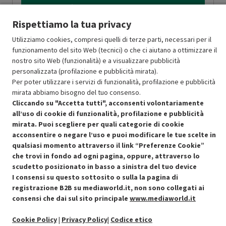
Aggiungi al carrello
Rispettiamo la tua privacy
Utilizziamo cookies, compresi quelli di terze parti, necessari per il
SCONTO RICONDIZIONATI
funzionamento del sito Web (tecnici) o che ci aiutano a ottimizzare il
Approfitta dello sconto del 15% sul prodotto ricondizionato.
nostro sito Web (funzionalità) e a visualizzare pubblicità
personalizzata (profilazione e pubblicità mirata).
Per poter utilizzare i servizi di funzionalità, profilazione e pubblicità
mirata abbiamo bisogno del tuo consenso.
Cliccando su "Accetta tutti", acconsenti volontariamente
all’uso di cookie di funzionalità, profilazione e pubblicità
mirata. Puoi scegliere per quali categorie di cookie
Condizioni generali di vendita
Recedere dal contratto qui
acconsentire o negare l’uso e puoi modificare le tue scelte in
qualsiasi momento attraverso il link “Preferenze Cookie”
Cookie Policy
che trovi in fondo ad ogni pagina, oppure, attraverso lo
scudetto posizionato in basso a sinistra del tuo device
Preferenze cookie
I consensi su questo sottosito o sulla la pagina di
registrazione B2B su mediaworld.it, non sono collegati ai
Informativa privacy
consensi che dai sul sito principale
www.mediaworld.it
Cookie Policy
|
Privacy Policy
|
Codice etico
Accessibilità