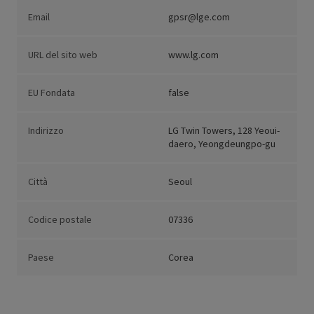
Email
gpsr@lge.com
URL del sito web
www.lg.com
EU Fondata
false
Indirizzo
LG Twin Towers, 128 Yeoui-
daero, Yeongdeungpo-gu
Città
Seoul
Codice postale
07336
Paese
Corea