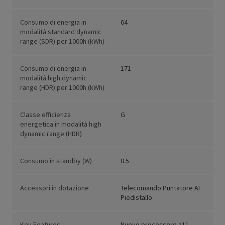
Consumo di energia in
64
modalità standard dynamic
range (SDR) per 1000h (kWh)
Consumo di energia in
171
modalità high dynamic
range (HDR) per 1000h (kWh)
Classe efficienza
G
energetica in modalità high
dynamic range (HDR)
Consumo in standby (W)
0.5
Accessori in dotazione
Telecomando Puntatore AI
Piedistallo
Key Features
Nuovo processore a11