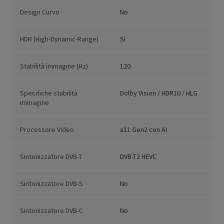
Design Curvo
No
HDR (High-Dynamic-Range)
Sì
Stabilità immagine (Hz)
120
Specifiche stabilità
Dolby Vision / HDR10 / HLG
immagine
Processore Video
a11 Gen2 con AI
Sintonizzatore DVB-T
DVB-T2 HEVC
Sintonizzatore DVB-S
No
Sintonizzatore DVB-C
No