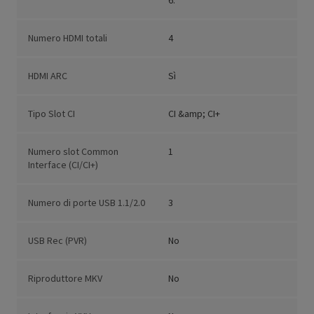
6.
Numero HDMI totali
4
HDMI ARC
Sì
Tipo Slot CI
CI &amp; CI+
Numero slot Common
1
Interface (CI/CI+)
Numero di porte USB 1.1/2.0
3
USB Rec (PVR)
No
Riproduttore MKV
No