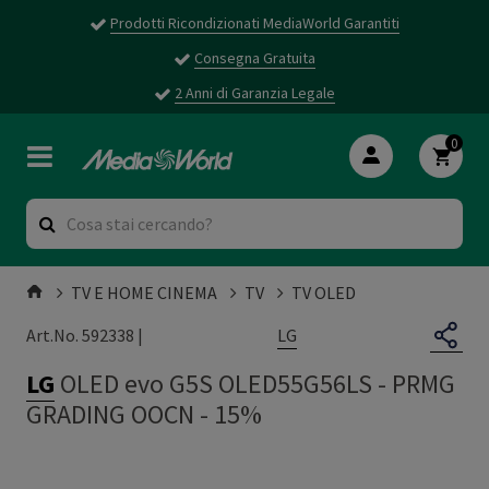
Prodotti Ricondizionati MediaWorld Garantiti
Consegna Gratuita
2 Anni di Garanzia Legale
0
TV E HOME CINEMA
TV
TV OLED
LG
Art.No. 592338 |
LG
OLED evo G5S OLED55G56LS
-
PRMG
GRADING OOCN - 15%