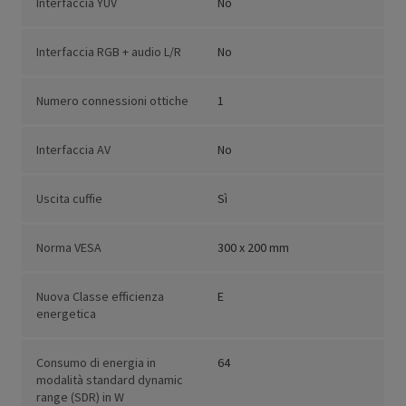
Interfaccia YUV
No
Interfaccia RGB + audio L/R
No
Numero connessioni ottiche
1
Interfaccia AV
No
Uscita cuffie
Sì
Norma VESA
300 x 200 mm
Nuova Classe efficienza
E
energetica
Consumo di energia in
64
modalità standard dynamic
range (SDR) in W