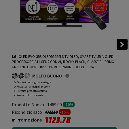
LG
OLED EVO G5S OLED55G56LS TV OLED, SMART TV, 55 ", OLED,
PROCESSORE A11 GEN2 CON AI, ROCKY BLACK, CLASSE E - PRMG
GRADING OOBN - 10%
-
PRMG GRADING OOBN - 10%
MOLTO BUONO
O
: Confezione originale integra
O
: Accessori principali presenti
B
: Estetica prodotto ottima
N
: Prodotto funzionante
Prodotto Nuovo
1469.00
-10%
Prezzo ridotto da
a
Ricondizionato
1322.10
-15%
1123.78
In Promozione