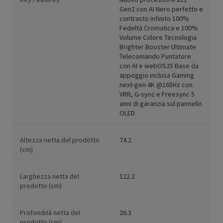
Gen2 con AI Nero perfetto e
contrasto infinito 100%
Fedeltà Cromatica e 100%
Volume Colore Tecnologia
Brighter Booster Ultimate
Telecomando Puntatore
con AI e webOS25 Base da
appoggio inclusa Gaming
next-gen 4K @165Hz con
VRR, G-sync e Freesync 5
anni di garanzia sul pannello
OLED
Altezza netta del prodotto
74.2
(cm)
Larghezza netta del
122.2
prodotto (cm)
Profondità netta del
26.3
prodotto (cm)