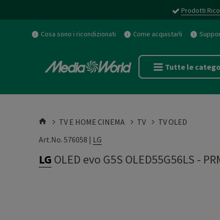
Prodotti Rico
Cosa sono i ricondizionati
Come acquistarli
Support
Tutte le catego
TV E HOME CINEMA
TV
TV OLED
Art.No. 576058 |
LG
LG
OLED evo G5S OLED55G56LS
-
PR