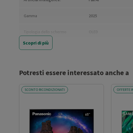
Gamma
2025
Tipologia dello schermo
OLED
Scopri di più
Risoluzione
4K
Dimensioni schermo (')
55
Potresti essere interessato anche a
Risoluzione orizzontale (pixel)
3840
SCONTO RICONDIZIONATI
OFFERTE I
Risoluzione verticale (pixel)
2160
Formato schermo
16:9
Diagonale schermo (cm)
139