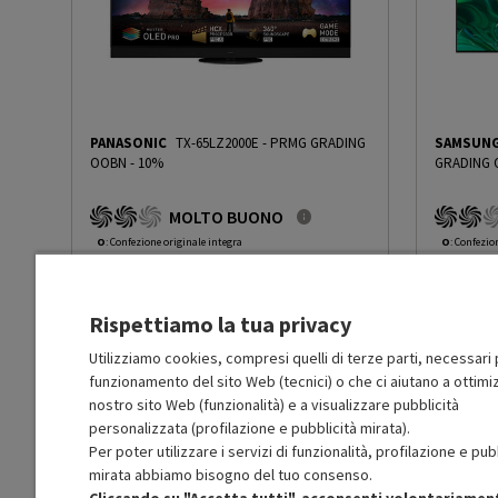
3D
No
Occhiali 3D inclusi
No
PANASONIC
TX-65LZ2000E
-
PRMG GRADING
SAMSUN
Borderless
Sì
OOBN - 10%
GRADING 
MOLTO BUONO
Design Curvo
No
O
: Confezione originale integra
O
: Confezio
O
: Accessori principali presenti
O
: Accessor
B
: Estetica prodotto ottima
B
: Estetica
HDR (High-Dynamic-Range)
Sì
N
: Prodotto funzionante
N
: Prodotto
Rispettiamo la tua privacy
Prodotto Nuovo
Prodott
3399.99
-10%
Stabilità immagine (Hz)
120
Prezzo ridotto da
a
Ricondizionato
Ricondi
3059.99
-50%
Utilizziamo cookies, compresi quelli di terze parti, necessari p
1529.99
funzionamento del sito Web (tecnici) o che ci aiutano a ottimiz
In Promozione
In Prom
Specifiche stabilità immagine
Dolby Vision / HDR10 / HL
nostro sito Web (funzionalità) e a visualizzare pubblicità
personalizzata (profilazione e pubblicità mirata).
Aggiungi al carrello
Per poter utilizzare i servizi di funzionalità, profilazione e pub
Processore Video
a11 Gen2 con AI
mirata abbiamo bisogno del tuo consenso.