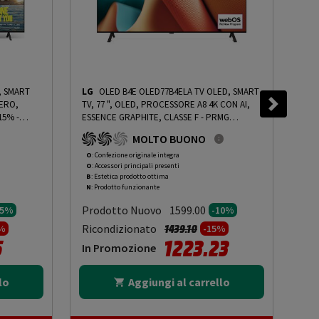
D, SMART
LG
OLED B4E OLED77B4ELA TV OLED, SMART
LG
NERO,
TV, 77 ", OLED, PROCESSORE A8 4K CON AI,
SMA
 15%
-
ESSENCE GRAPHITE, CLASSE F - PRMG
GEN
GRADING OOBN - 10%
-
PRMG GRADING OOBN
PRM
MOLTO BUONO
- 10%
OOB
O
: Confezione originale integra
O
: 
O
: Accessori principali presenti
O
: 
B
: Estetica prodotto ottima
B
: 
N
: Prodotto funzionante
N
: 
Prodotto Nuovo
Pr
1599.00
15%
-10%
to da
Prezzo ridotto da
a
Ricondizionato
Ric
1439.10
%
-15%
5
1223.23
In Promozione
In
lo
Aggiungi al carrello