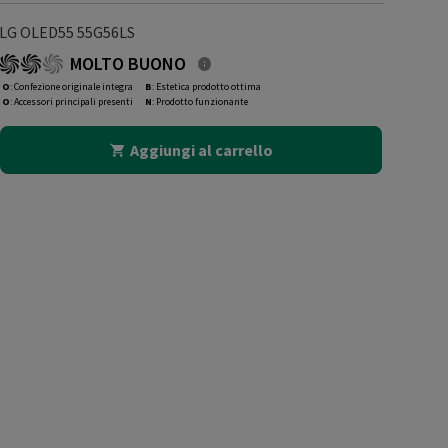
LG OLED55 55G56LS
MOLTO BUONO
O
: Confezione originale integra
B
: Estetica prodotto ottima
O
: Accessori principali presenti
N
: Prodotto funzionante
Aggiungi al carrello