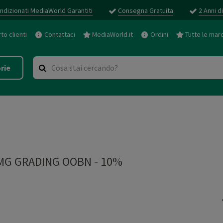
ndizionati MediaWorld Garantiti
Consegna Gratuita
2 Anni d
o clienti
Contattaci
MediaWorld.it
Ordini
Tutte le mar
rie
MG GRADING OOBN - 10%