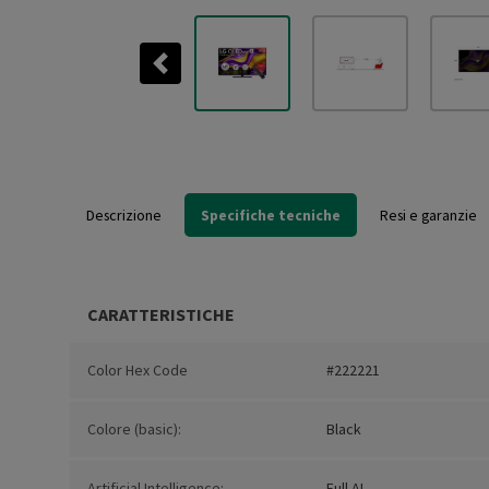
Previous
Descrizione
Specifiche tecniche
Resi e garanzie
CARATTERISTICHE
Color Hex Code
#222221
Colore (basic):
Black
Artificial Intelligence:
Full AI