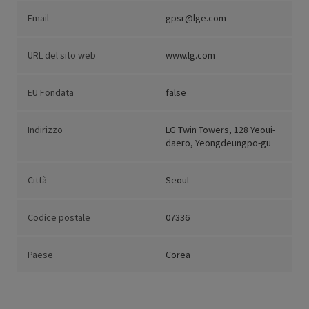
Email
gpsr@lge.com
URL del sito web
www.lg.com
EU Fondata
false
Indirizzo
LG Twin Towers, 128 Yeoui-
daero, Yeongdeungpo-gu
Città
Seoul
Codice postale
07336
Paese
Corea