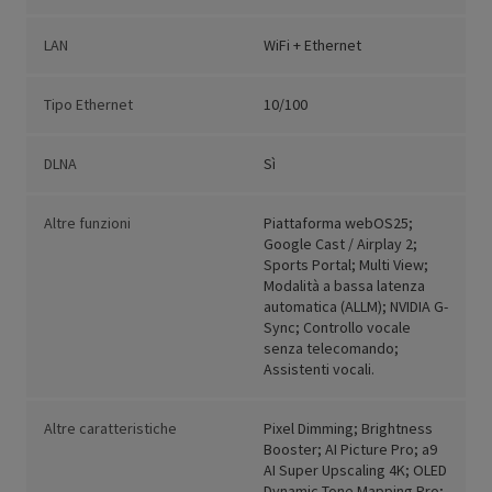
LAN
WiFi + Ethernet
Tipo Ethernet
10/100
DLNA
Sì
Altre funzioni
Piattaforma webOS25;
Google Cast / Airplay 2;
Sports Portal; Multi View;
Modalità a bassa latenza
automatica (ALLM); NVIDIA G-
Sync; Controllo vocale
senza telecomando;
Assistenti vocali.
Altre caratteristiche
Pixel Dimming; Brightness
Booster; AI Picture Pro; a9
AI Super Upscaling 4K; OLED
Dynamic Tone Mapping Pro;