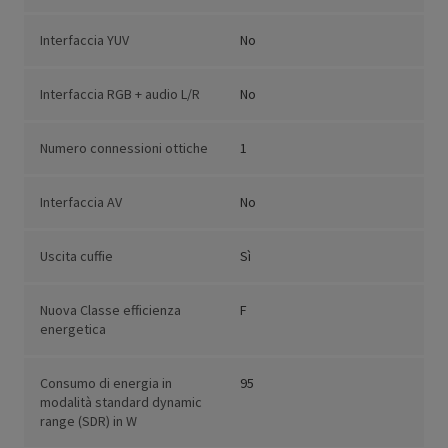
Interfaccia YUV
No
Interfaccia RGB + audio L/R
No
Numero connessioni ottiche
1
Interfaccia AV
No
Uscita cuffie
Sì
Nuova Classe efficienza
F
energetica
Consumo di energia in
95
modalità standard dynamic
range (SDR) in W