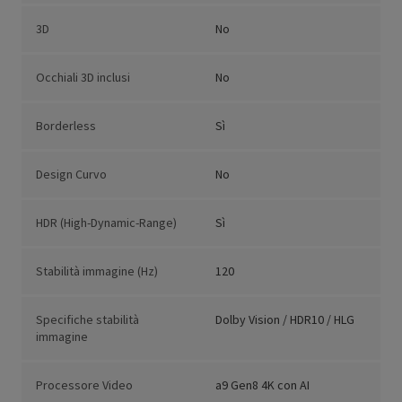
3D
No
Occhiali 3D inclusi
No
Borderless
Sì
Design Curvo
No
HDR (High-Dynamic-Range)
Sì
Stabilità immagine (Hz)
120
Specifiche stabilità
Dolby Vision / HDR10 / HLG
immagine
Processore Video
a9 Gen8 4K con AI