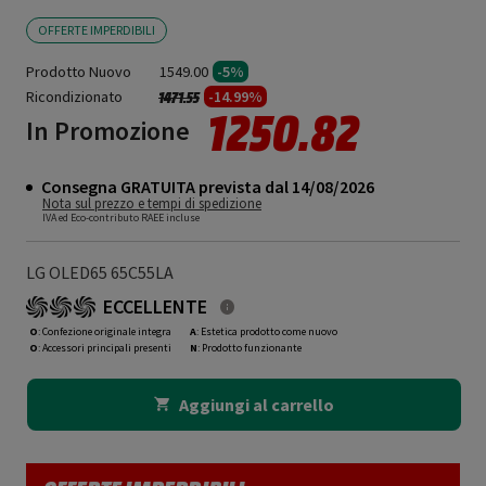
OFFERTE IMPERDIBILI
Prodotto Nuovo
1549.00
-5%
Ricondizionato
Prezzo ridotto da
a
-14.99%
1471.55
1250.82
In Promozione
Consegna GRATUITA prevista dal 14/08/2026
Nota sul prezzo e tempi di spedizione
IVA ed Eco-contributo RAEE incluse
LG OLED65 65C55LA
ECCELLENTE
O
: Confezione originale integra
A
: Estetica prodotto come nuovo
O
: Accessori principali presenti
N
: Prodotto funzionante
Aggiungi al carrello