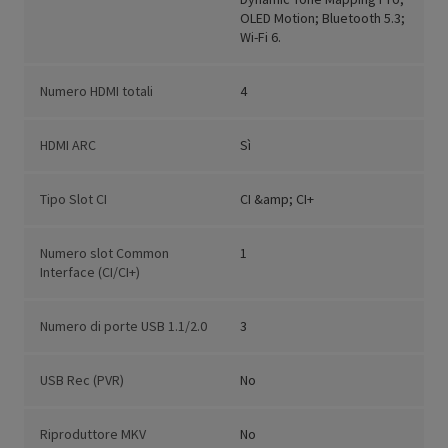
OLED Motion; Bluetooth 5.3;
Wi-Fi 6.
Numero HDMI totali
4
HDMI ARC
Sì
Tipo Slot CI
CI &amp; CI+
Numero slot Common
1
Interface (CI/CI+)
Numero di porte USB 1.1/2.0
3
USB Rec (PVR)
No
Riproduttore MKV
No