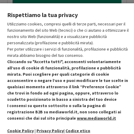
Aggiungi al carrello
Rispettiamo la tua privacy
Utilizziamo cookies, compresi quelli di terze parti, necessari per il
SCONTO RICONDIZIONATI
funzionamento del sito Web (tecnici) o che ci aiutano a ottimizzare il
Approfitta dello sconto del 50% sul prodotto ricondizionato.
nostro sito Web (funzionalità) e a visualizzare pubblicità
personalizzata (profilazione e pubblicità mirata).
Per poter utilizzare i servizi di funzionalità, profilazione e pubblicità
mirata abbiamo bisogno del tuo consenso.
Cliccando su "Accetta tutti", acconsenti volontariamente
all’uso di cookie di funzionalità, profilazione e pubblicità
mirata. Puoi scegliere per quali categorie di cookie
Condizioni generali di vendita
Recedere dal contratto qui
acconsentire o negare l’uso e puoi modificare le tue scelte in
qualsiasi momento attraverso il link “Preferenze Cookie”
Cookie Policy
che trovi in fondo ad ogni pagina, oppure, attraverso lo
scudetto posizionato in basso a sinistra del tuo device
Preferenze cookie
I consensi su questo sottosito o sulla la pagina di
registrazione B2B su mediaworld.it, non sono collegati ai
Informativa privacy
consensi che dai sul sito principale
www.mediaworld.it
Cookie Policy
|
Privacy Policy
|
Codice etico
Accessibilità