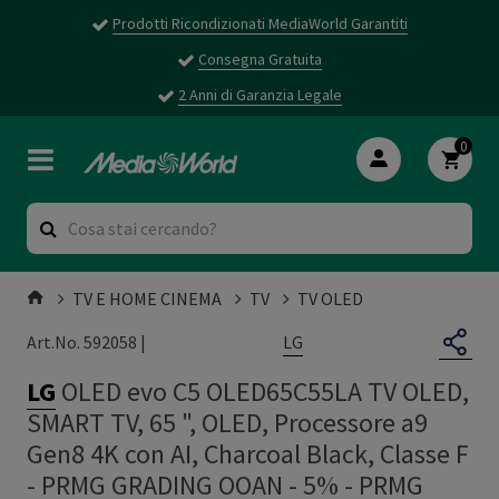
Prodotti Ricondizionati MediaWorld Garantiti
Consegna Gratuita
2 Anni di Garanzia Legale
0
TV E HOME CINEMA
TV
TV OLED
LG
Art.No. 592058 |
LG
OLED evo C5 OLED65C55LA TV OLED,
SMART TV, 65 ", OLED, Processore a9
Gen8 4K con AI, Charcoal Black, Classe F
- PRMG GRADING OOAN - 5%
-
PRMG