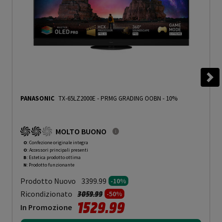
PANASONIC
TX-65LZ2000E
-
PRMG GRADING OOBN - 10%
MOLTO BUONO
O
: Confezione originale integra
O
: Accessori principali presenti
B
: Estetica prodotto ottima
N
: Prodotto funzionante
Prodotto Nuovo
3399.99
-10%
Prezzo ridotto da
a
Ricondizionato
3059.99
-50%
1529.99
In Promozione