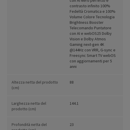
con AI Nero perfetto e
contrasto infinito 100%
Fedeltà Cromatica e 100%
Volume Colore Tecnologia
Brightness Booster
Telecomando Puntatore
con AI e webOS25 Dolby
Vision e Dolby Atmos
Gaming next-gen 4K
@144Hz con VRR, G-sync e
Freesync Smart TV webOS
con aggiornamenti per 5
anni
Altezza netta del prodotto
88
(cm)
Larghezza netta del
144.1
prodotto (cm)
Profondità netta del
23