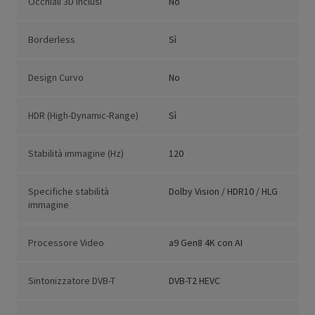
Occhiali 3D inclusi
No
Borderless
Sì
Design Curvo
No
HDR (High-Dynamic-Range)
Sì
Stabilità immagine (Hz)
120
Specifiche stabilità
Dolby Vision / HDR10 / HLG
immagine
Processore Video
a9 Gen8 4K con AI
Sintonizzatore DVB-T
DVB-T2 HEVC