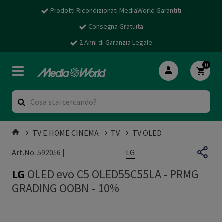
Prodotti Ricondizionati MediaWorld Garantiti
Consegna Gratuita
2 Anni di Garanzia Legale
0
TV E HOME CINEMA
TV
TV OLED
LG
Art.No. 592056 |
LG
OLED evo C5 OLED55C55LA
-
PRMG
GRADING OOBN - 10%