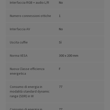
Interfaccia RGB + audio L/R
No
Numero connessioni ottiche
1
Interfaccia AV
No
Uscita cuffie
Sì
Norma VESA
300 x 200 mm
Nuova Classe efficienza
F
energetica
Consumo di energia in
77
modalità standard dynamic
range (SDR) in W
Consumo di energia in
77