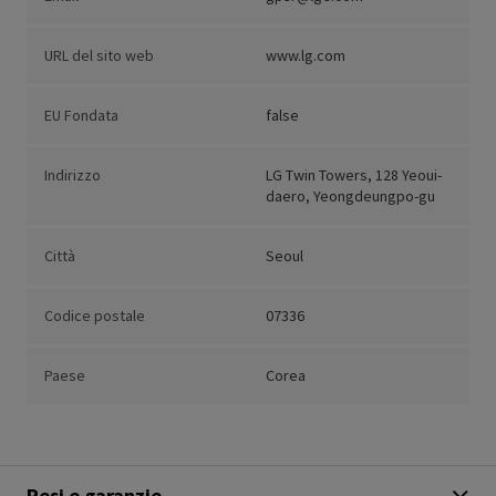
URL del sito web
www.lg.com
EU Fondata
false
Indirizzo
LG Twin Towers, 128 Yeoui-
daero, Yeongdeungpo-gu
Città
Seoul
Codice postale
07336
Paese
Corea
Resi e garanzie