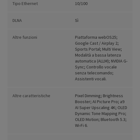
Tipo Ethernet
10/100
DLNA
Sì
Altre funzioni
Piattaforma webOS25;
Google Cast / Airplay 2;
Sports Portal; Multi View;
Modalità a bassa latenza
automatica (ALLM); NVIDIA G-
Sync; Controllo vocale
senza telecomando;
Assistenti vocali.
Altre caratteristiche
Pixel Dimming; Brightness
Booster; AI Picture Pro; a9
AI Super Upscaling 4K; OLED
Dynamic Tone Mapping Pro;
OLED Motion; Bluetooth 5.3;
Wi-Fi 6.