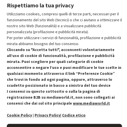
Rispettiamo la tua privacy
Utilizziamo cookies, compresi quelli di terze parti, necessari per il
funzionamento del sito Web (tecnici) o che ci aiutano a ottimizzare il
nostro sito Web (funzionalità) e a visualizzare pubblicità
personalizzata (profilazione e pubblicità mirata).
Per poter utilizzare i servizi di funzionalità, profilazione e pubblicità
mirata abbiamo bisogno del tuo consenso.
Cliccando su "Accetta tutti", acconsenti volontariamente
all’uso di cookie di funzionalità, profilazione e pubblicità
mirata. Puoi scegliere per quali categorie di cookie
Condizioni generali di vendita
Recedere dal contratto qui
acconsentire o negare l’uso e puoi modificare le tue scelte in
qualsiasi momento attraverso il link “Preferenze Cookie”
Cookie Policy
che trovi in fondo ad ogni pagina, oppure, attraverso lo
scudetto posizionato in basso a sinistra del tuo device
Preferenze cookie
I consensi su questo sottosito o sulla la pagina di
registrazione B2B su mediaworld.it, non sono collegati ai
consensi che dai sul sito principale
www.mediaworld.it
Informativa privacy
Cookie Policy
|
Privacy Policy
|
Codice etico
Accessibilità