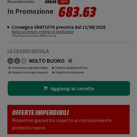
Ricondizionato
Prezzo ridotto da
a
-20%
854.54
683.63
In Promozione
Consegna GRATUITA prevista dal 12/08/2026
Nota sul prezzo e tempi di spedizione
IVA ed Eco-contributo RAEE incluse
LG OLED55 55C55LA
MOLTO BUONO
O
: Confezione originale integra
B
: Estetica prodotto ottima
O
: Accessori principali presenti
N
: Prodotto funzionante
Aggiungi al carrello
OFFERTE IMPERDIBILI
Risparmio garantito rispetto al corrispondente
prodotto nuovo.