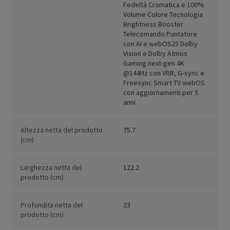
Fedeltà Cromatica e 100%
Volume Colore Tecnologia
Brightness Booster
Telecomando Puntatore
con AI e webOS25 Dolby
Vision e Dolby Atmos
Gaming next-gen 4K
@144Hz con VRR, G-sync e
Freesync Smart TV webOS
con aggiornamenti per 5
anni
Altezza netta del prodotto
75.7
(cm)
Larghezza netta del
122.2
prodotto (cm)
Profondità netta del
23
prodotto (cm)