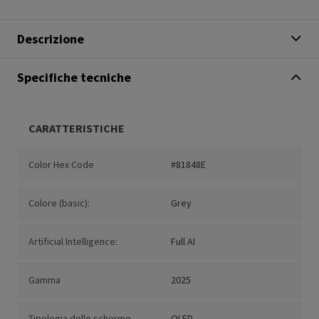
Descrizione
Specifiche tecniche
CARATTERISTICHE
Color Hex Code
#81848E
Colore (basic):
Grey
Artificial Intelligence:
Full AI
Gamma
2025
Tipologia dello schermo
OLED