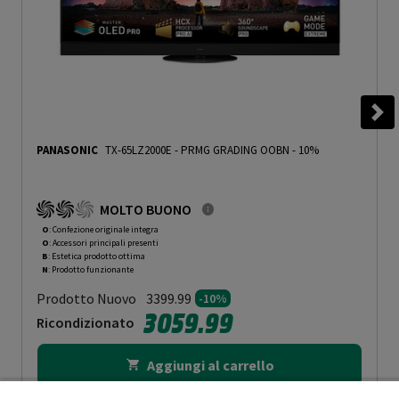
PANASONIC
TX-65LZ2000E
-
PRMG GRADING OOBN - 10%
MOLTO BUONO
O
: Confezione originale integra
O
: Accessori principali presenti
B
: Estetica prodotto ottima
N
: Prodotto funzionante
Prodotto Nuovo
3399.99
-10%
3059.99
Ricondizionato
Aggiungi al carrello