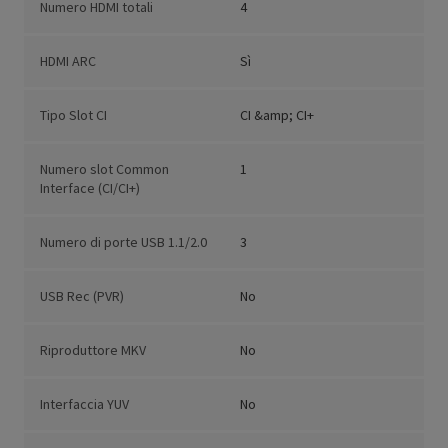
Numero HDMI totali
4
HDMI ARC
Sì
Tipo Slot CI
CI &amp; CI+
Numero slot Common
1
Interface (CI/CI+)
Numero di porte USB 1.1/2.0
3
USB Rec (PVR)
No
Riproduttore MKV
No
Interfaccia YUV
No