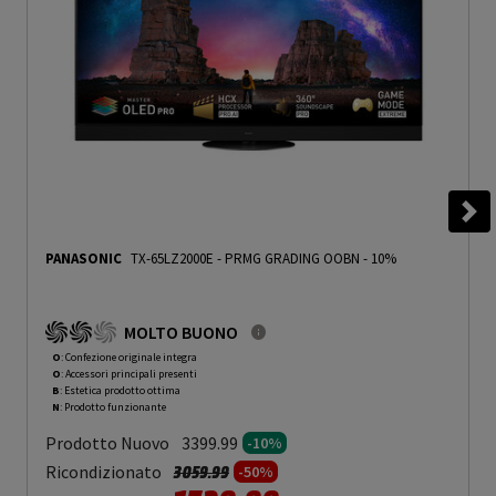
PANASONIC
TX-65LZ2000E
-
PRMG GRADING OOBN - 10%
MOLTO BUONO
O
: Confezione originale integra
O
: Accessori principali presenti
B
: Estetica prodotto ottima
N
: Prodotto funzionante
Prodotto Nuovo
3399.99
-10%
Prezzo ridotto da
a
Ricondizionato
3059.99
-50%