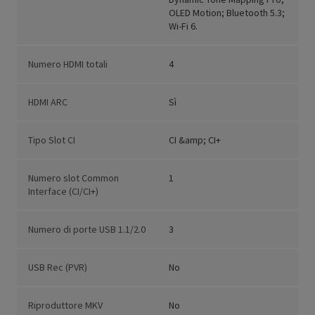
OLED Motion; Bluetooth 5.3;
Wi-Fi 6.
Numero HDMI totali
4
HDMI ARC
Sì
Tipo Slot CI
CI &amp; CI+
Numero slot Common
1
Interface (CI/CI+)
Numero di porte USB 1.1/2.0
3
USB Rec (PVR)
No
Riproduttore MKV
No