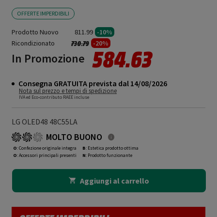
OFFERTE IMPERDIBILI
Prodotto Nuovo
811.99
-10%
Ricondizionato
Prezzo ridotto da
a
-20%
730.79
584.63
In Promozione
Consegna GRATUITA prevista dal 14/08/2026
Nota sul prezzo e tempi di spedizione
IVA ed Eco-contributo RAEE incluse
LG OLED48 48C55LA
MOLTO BUONO
O
: Confezione originale integra
B
: Estetica prodotto ottima
O
: Accessori principali presenti
N
: Prodotto funzionante
Aggiungi al carrello