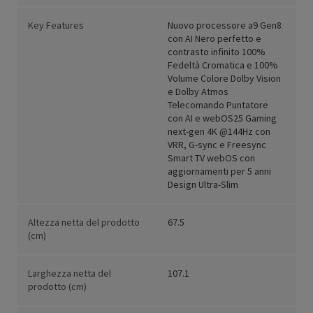
Key Features
Nuovo processore a9 Gen8
con AI Nero perfetto e
contrasto infinito 100%
Fedeltà Cromatica e 100%
Volume Colore Dolby Vision
e Dolby Atmos
Telecomando Puntatore
con AI e webOS25 Gaming
next-gen 4K @144Hz con
VRR, G-sync e Freesync
Smart TV webOS con
aggiornamenti per 5 anni
Design Ultra-Slim
Altezza netta del prodotto
67.5
(cm)
Larghezza netta del
107.1
prodotto (cm)