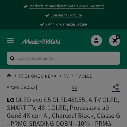
Prodotti Ricondizionati MediaWorld Garantiti
Consegna Gratuita
2 Anni di Garanzia Legale
0
TV E HOME CINEMA
TV
TV OLED
LG
Art.No. 591525 |
LG
OLED evo C5 OLED48C55LA TV OLED,
SMART TV, 48 ", OLED, Processore a9
Gen8 4K con AI, Charcoal Black, Classe G
- PRMG GRADING OOBN - 10%
-
PRMG