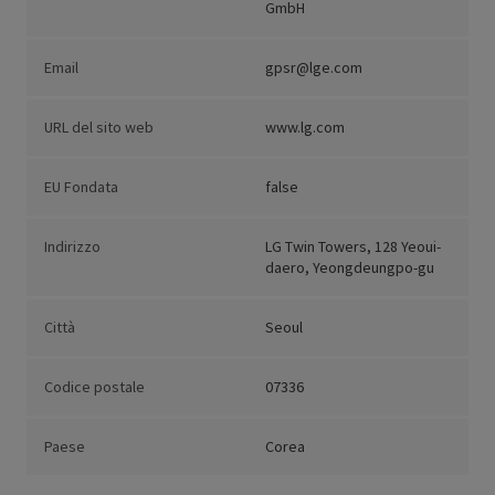
GmbH
Email
gpsr@lge.com
URL del sito web
www.lg.com
EU Fondata
false
Indirizzo
LG Twin Towers, 128 Yeoui-
daero, Yeongdeungpo-gu
Città
Seoul
Codice postale
07336
Paese
Corea