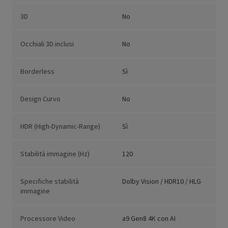
3D
No
Occhiali 3D inclusi
No
Borderless
Sì
Design Curvo
No
HDR (High-Dynamic-Range)
Sì
Stabilità immagine (Hz)
120
Specifiche stabilità
Dolby Vision / HDR10 / HLG
immagine
Processore Video
a9 Gen8 4K con AI