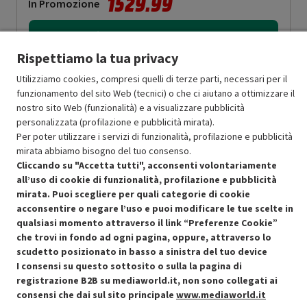
1529.99
In Promozione
Aggiungi al carrello
Rispettiamo la tua privacy
Utilizziamo cookies, compresi quelli di terze parti, necessari per il
SCONTO RICONDIZIONATI
funzionamento del sito Web (tecnici) o che ci aiutano a ottimizzare il
Approfitta dello sconto del 50% sul prodotto ricondizionato.
nostro sito Web (funzionalità) e a visualizzare pubblicità
personalizzata (profilazione e pubblicità mirata).
Per poter utilizzare i servizi di funzionalità, profilazione e pubblicità
mirata abbiamo bisogno del tuo consenso.
Cliccando su "Accetta tutti", acconsenti volontariamente
all’uso di cookie di funzionalità, profilazione e pubblicità
mirata. Puoi scegliere per quali categorie di cookie
Condizioni generali di vendita
Recedere dal contratto qui
acconsentire o negare l’uso e puoi modificare le tue scelte in
qualsiasi momento attraverso il link “Preferenze Cookie”
Cookie Policy
che trovi in fondo ad ogni pagina, oppure, attraverso lo
scudetto posizionato in basso a sinistra del tuo device
Preferenze cookie
I consensi su questo sottosito o sulla la pagina di
registrazione B2B su mediaworld.it, non sono collegati ai
Informativa privacy
consensi che dai sul sito principale
www.mediaworld.it