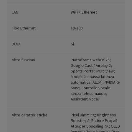
LAN
WiFi + Ethernet
Tipo Ethernet
10/100
DLNA
Sì
Altre funzioni
Piattaforma webOS25;
Google Cast / Airplay 2;
Sports Portal; Multi View;
Modalità a bassa latenza
automatica (ALLM); NVIDIA G-
Sync; Controllo vocale
senza telecomando;
Assistenti vocali.
Altre caratteristiche
Pixel Dimming; Brightness
Booster; AI Picture Pro; a9
AI Super Upscaling 4K; OLED
Dynamic Tone Mapping Pro;