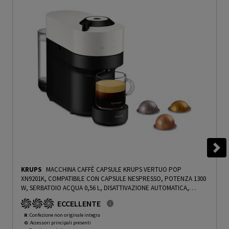
KRUPS
MACCHINA CAFFÈ CAPSULE KRUPS VERTUO POP
XN9201K, COMPATIBILE CON CAPSULE NESPRESSO, POTENZA 1300
W, SERBATOIO ACQUA 0,56 L, DISATTIVAZIONE AUTOMATICA,
COCONUT WHITE - PRMG GRADING ROAN - 5%
-
PRMG GRADING
ECCELLENTE
ROAN - 4.99%
R
: Confezione non originale integra
O
: Accessori principali presenti