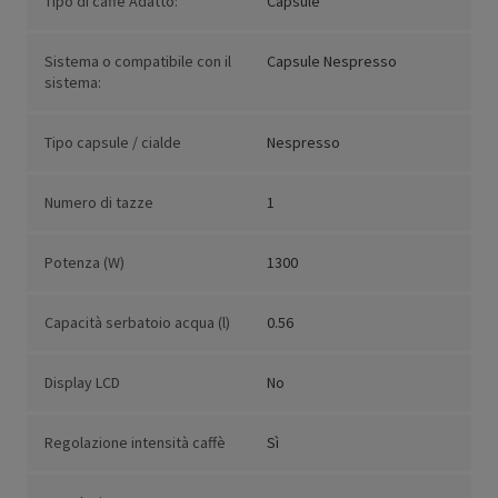
Tipo di caffè Adatto:
Capsule
Sistema o compatibile con il
Capsule Nespresso
sistema:
Tipo capsule / cialde
Nespresso
Numero di tazze
1
Potenza (W)
1300
Capacità serbatoio acqua (l)
0.56
Display LCD
No
Regolazione intensità caffè
Sì