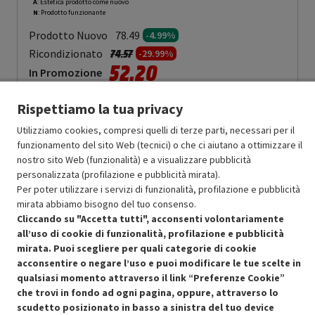
A
: Estetica prodotto come nuovo
N
: Prodotto funzionante
Prodotto Nuovo
78.49
-4.99%
Prezzo ridotto da
a
Ricondizionato
74.57
-29.99%
52.20
In Promozione
Aggiungi al carrello
Rispettiamo la tua privacy
Utilizziamo cookies, compresi quelli di terze parti, necessari per il
funzionamento del sito Web (tecnici) o che ci aiutano a ottimizzare il
nostro sito Web (funzionalità) e a visualizzare pubblicità
SCONTO RICONDIZIONATI
personalizzata (profilazione e pubblicità mirata).
Approfitta dello sconto del 30% sul prodotto ricondizionato.
Per poter utilizzare i servizi di funzionalità, profilazione e pubblicità
mirata abbiamo bisogno del tuo consenso.
Cliccando su "Accetta tutti", acconsenti volontariamente
all’uso di cookie di funzionalità, profilazione e pubblicità
mirata. Puoi scegliere per quali categorie di cookie
acconsentire o negare l’uso e puoi modificare le tue scelte in
Condizioni generali di vendita
Recedere dal contratto qui
qualsiasi momento attraverso il link “Preferenze Cookie”
che trovi in fondo ad ogni pagina, oppure, attraverso lo
Cookie Policy
scudetto posizionato in basso a sinistra del tuo device