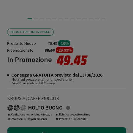
SCONTO RICONDIZIONATI
Prodotto Nuovo
78.49
-10%
Ricondizionato
Prezzo ridotto da
a
-29.99%
70.64
49.45
In Promozione
Consegna GRATUITA prevista dal 13/08/2026
Nota sul prezzo e tempi di spedizione
IVA ed Eco-contributo RAEE incluse
KRUPS M/CAFFE XN9201K
MOLTO BUONO
R
: Confezione non originale integra
B
: Estetica prodotto ottima
O
: Accessori principali presenti
N
: Prodotto funzionante