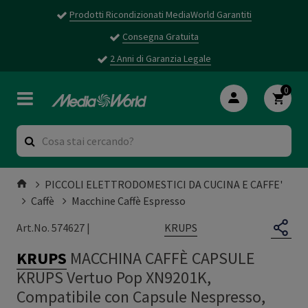
Prodotti Ricondizionati MediaWorld Garantiti
Consegna Gratuita
2 Anni di Garanzia Legale
0
PICCOLI ELETTRODOMESTICI DA CUCINA E CAFFE'
Caffè
Macchine Caffè Espresso
KRUPS
Art.No. 574627 |
KRUPS
MACCHINA CAFFÈ CAPSULE
KRUPS Vertuo Pop XN9201K,
Compatibile con Capsule Nespresso,