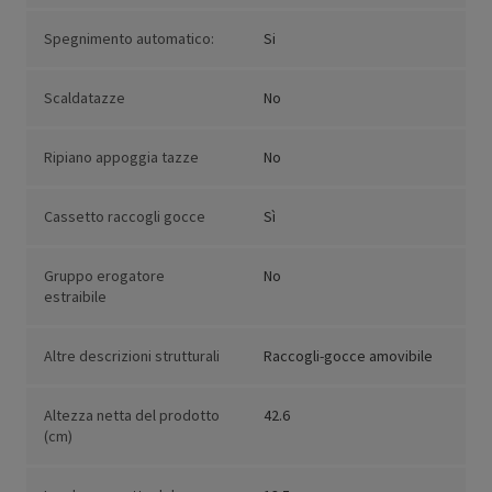
Spegnimento automatico:
Si
Scaldatazze
No
Ripiano appoggia tazze
No
Cassetto raccogli gocce
Sì
Gruppo erogatore
No
estraibile
Altre descrizioni strutturali
Raccogli-gocce amovibile
Altezza netta del prodotto
42.6
(cm)