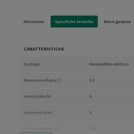
Descrizione
Specifiche tecniche
Resi e garanzie
CARATTERISTICHE
tipologia
Monopattino elettrico
Dimensione Ruota (“)
5.5
Velocità (Km/h)
6
Autonomia (Km)
8
Potenza Motore (W)
120