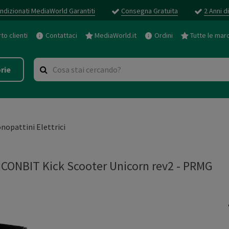
ndizionati MediaWorld Garantiti
Consegna Gratuita
2 Anni d
o clienti
Contattaci
MediaWorld.it
Ordini
Tutte le mar
rie
nopattini Elettrici
ONBIT Kick Scooter Unicorn rev2
-
PRMG