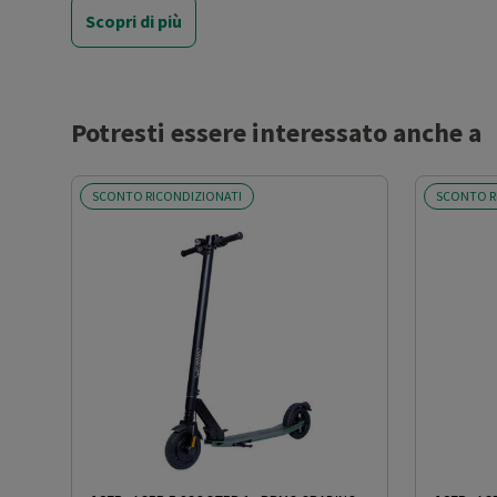
Scopri di più
Portata Massima (Kg)
50
Luci Frontali
No
Potresti essere interessato anche a
Luci Posteriori
No
SCONTO RICONDIZIONATI
SCONTO R
Pieghevole
Si
Sistema Frenante
Posteriore: Parafango
Display
No
Campanello
No
Limitatore di velocità
No