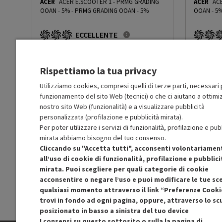
ACER
ACER E.SCOOTER 1 - PRMG GRADING
ACER
ACER 
Tipologia Batteria
22,2 V, Polimeri di Litio
OOAN - 5%
-
PRMG GRADING OOAN - 5%
OOAN - 5
ECCELLENTE
Tempo di ricarica (h)
2
O
: Confezione originale integra
O
: Confezio
O
: Accessori principali presenti
O
: Accessor
A
: Estetica prodotto come nuovo
A
: Estetica
Accessori Inclusi
Caricabatterie Manuale C
Rispettiamo la tua privacy
N
: Prodotto funzionante
N
: Prodotto
Prodotto Nuovo
Prodott
399.00
-5%
Utilizziamo cookies, compresi quelli di terze parti, necessari p
Tipo di ruota
Pneumatici Solidi
funzionamento del sito Web (tecnici) o che ci aiutano a ottimiz
Prezzo ridotto da
a
Ricondizionato
Ricondi
379.05
-50%
189.52
nostro sito Web (funzionalità) e a visualizzare pubblicità
In Promozione
In Prom
personalizzata (profilazione e pubblicità mirata).
Cruise Control
No
Per poter utilizzare i servizi di funzionalità, profilazione e pub
Aggiungi al carrello
mirata abbiamo bisogno del tuo consenso.
Altre caratteristiche
Materiale del telaio: res
Cliccando su "Accetta tutti", acconsenti volontariamen
Ruota anteriore: 5,5' Sol
all’uso di cookie di funzionalità, profilazione e pubblici
SCONTO RICONDIZIONATI
S
mirata. Puoi scegliere per quali categorie di cookie
Approfitta dello sconto del 50% sul prodotto
Approfitt
acconsentire o negare l’uso e puoi modificare le tue sce
Altezza netta del prodotto
74
ricondizionato.
(cm)
qualsiasi momento attraverso il link “Preferenze Cooki
trovi in fondo ad ogni pagina, oppure, attraverso lo s
posizionato in basso a sinistra del tuo device
Larghezza netta del prodotto
36
I consensi su questo sottosito o sulla la pagina di