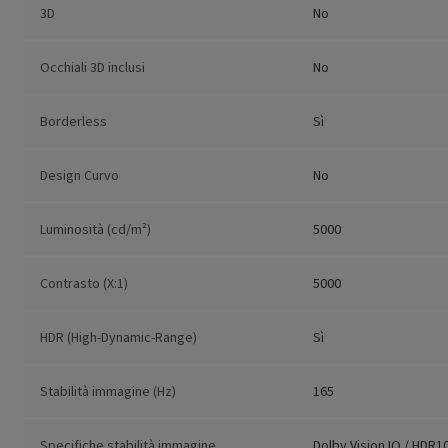
3D
No
Occhiali 3D inclusi
No
Borderless
Sì
Design Curvo
No
Luminosità (cd/m²)
5000
Contrasto (X:1)
5000
HDR (High-Dynamic-Range)
Sì
Stabilità immagine (Hz)
165
Specifiche stabilità immagine
Dolby Vision IQ / HDR1