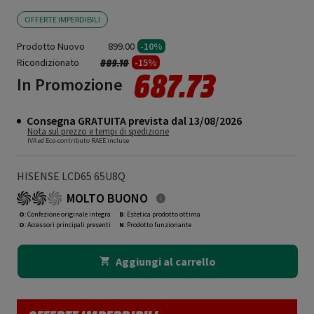
OFFERTE IMPERDIBILI
Prodotto Nuovo
899.00
-10%
Ricondizionato
Prezzo ridotto da
a
-15%
809.10
687.73
In Promozione
Consegna GRATUITA prevista dal 13/08/2026
Nota sul prezzo e tempi di spedizione
IVA ed Eco-contributo RAEE incluse
HISENSE LCD65 65U8Q
MOLTO BUONO
O
: Confezione originale integra
B
: Estetica prodotto ottima
O
: Accessori principali presenti
N
: Prodotto funzionante
Aggiungi al carrello