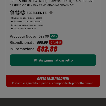
PROCESSORE ALPHA7 GEN8, CHARCOAL BLACK, CLASSE F - PRMG
GRADING OOAN - 5%
-
PRMG GRADING OOAN - 5%
ECCELLENTE
O
: Confezione originale integra
O
: Accessori principali presenti
A
: Estetica prodotto come nuovo
N
: Prodotto funzionante
Prodotto Nuovo
597.99
-5%
Prezzo ridotto da
a
Ricondizionato
568.09
-14.99%
482.88
In Promozione
Aggiungi al carrello
OFFERTE IMPERDIBILI
Risparmio garantito rispetto al corrispondente prodotto nuovo.