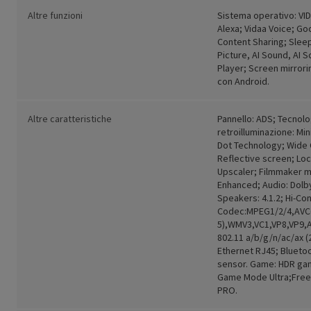
Altre funzioni
Sistema operativo: VID
Alexa; Vidaa Voice; G
Content Sharing; Sleep
Picture, AI Sound, AI 
Player; Screen mirrori
con Android.
Altre caratteristiche
Pannello: ADS; Tecnolo
retroilluminazione: Mi
Dot Technology; Wide 
Reflective screen; Loc
Upscaler; Filmmaker 
Enhanced; Audio: Dolb
Speakers: 4.1.2; Hi-Co
Codec:MPEG1/2/4,AVC(
5),WMV3,VC1,VP8,VP9,AV
802.11 a/b/g/n/ac/ax (
Ethernet RJ45; Bluetoot
sensor. Game: HDR ga
Game Mode Ultra;Fre
PRO.