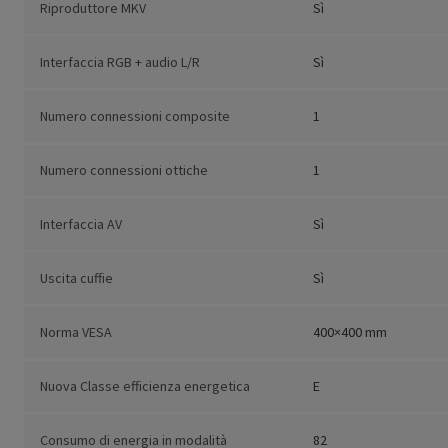
Riproduttore MKV
Sì
Interfaccia RGB + audio L/R
Sì
Numero connessioni composite
1
Numero connessioni ottiche
1
Interfaccia AV
Sì
Uscita cuffie
Sì
Norma VESA
400×400 mm
Nuova Classe efficienza energetica
E
Consumo di energia in modalità
82