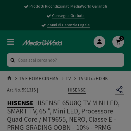
Prodotti Ricondizionati MediaWorld Garantiti
Consegna Gratuita
2 Anni di Garanzia Legale
0
TV E HOME CINEMA
TV
TV Ultra HD 4K
HISENSE
Art.No. 591315 |
HISENSE
HISENSE 65U8Q TV MINI LED,
SMART TV, 65 ", Mini LED, Processore
Quad Core / MT9655, NERO, Classe E -
PRMG GRADING OOBN - 10%
-
PRMG