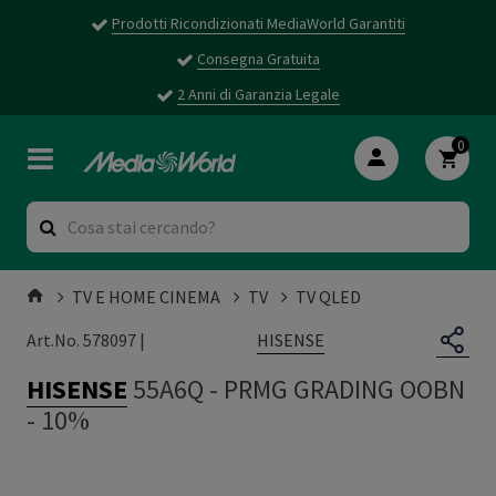
Prodotti Ricondizionati MediaWorld Garantiti
Consegna Gratuita
2 Anni di Garanzia Legale
0
TV E HOME CINEMA
TV
TV QLED
HISENSE
Art.No. 578097 |
HISENSE
55A6Q
-
PRMG GRADING OOBN
- 10%