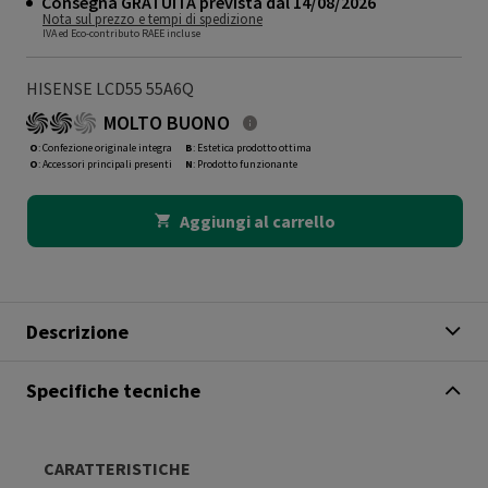
Consegna GRATUITA prevista dal 14/08/2026
Nota sul prezzo e tempi di spedizione
IVA ed Eco-contributo RAEE incluse
HISENSE LCD55 55A6Q
MOLTO BUONO
O
: Confezione originale integra
B
: Estetica prodotto ottima
O
: Accessori principali presenti
N
: Prodotto funzionante
Aggiungi al carrello
Descrizione
Specifiche tecniche
CARATTERISTICHE