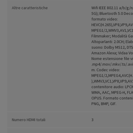
Altre caratteristiche
Wifi IEEE 802.11 a/b/g/
5G); Bluetooth 5.0 Deco
formato video:
HEVC(H.265),VP8,VP9,A
MPEG1/2,WMV3,AV1,VC1
Filmmaker; Modalità Ga
Altoparlanti: 2.0CH; Ela
suono: Dolby MS12, DTS
Amazon Alexa; Vidaa Voi
Nome estensione file v
.mp4/.mov/.mkv/.ts/.av
m. Codec video:
MPEG1/2,MPEG4,AVC(H.
),WMV3,VC1,VP8,VP9,AV
contenitore audio: LPC
WMA, AAC, MPEG-H, FLA
OPUS. Formato contenit
PNG, BMP, GIF.
Numero HDMI totali
3