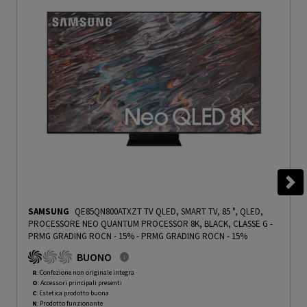
SAMSUNG
QE85QN800ATXZT TV QLED, SMART TV, 85 ", QLED,
PROCESSORE NEO QUANTUM PROCESSOR 8K, BLACK, CLASSE G -
PRMG GRADING ROCN - 15%
-
PRMG GRADING ROCN - 15%
BUONO
R
: Confezione non originale integra
O
: Accessori principali presenti
C
: Estetica prodotto buona
N
: Prodotto funzionante