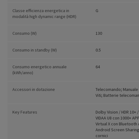
Classe efficienza energetica in
G
modalità high dynamic range (HDR)
Consumo (W)
130
Consumo in standby (W)
0.5
Consumo energetico annuale
64
(kWh/anno)
Accessori in dotazione
Telecomando; Manuale 
Viti; Batterie telecoma
Key Features
Dolby Vision / HDR 10+ 
VIDAA U8 con 1000+ AP
Virtual X con Bluetooth 
Android Screen Sharin
cornici