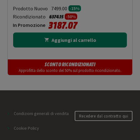
Prodotto Nuovo
7499.00
-15%
Prezzo ridotto da
a
Ricondizionato
6374.15
-50%
3187.07
In Promozione
Aggiungi al carrello
SCONTO RICONDIZIONATI
Approfitta dello sconto del 50% sul prodotto ricondizionato.
Condizioni generali di vendita
Recedere dal contratto qui
Cookie Policy