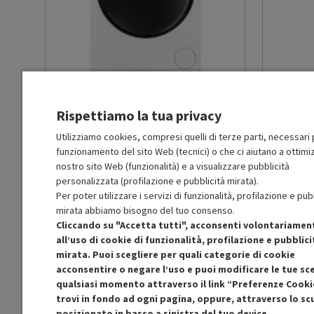
Classe emissione rumore
B
centrifuga
Durata della capacità nominale
3.48
del ciclo lavaggio (ore,minuti)
HAIER
HWD90-B14959U1IT
-
PRMG GRADING
HAIER
TH
ROCN - 15%
ROBN - 1
Consumo ponderato di acqua
48
Rispettiamo la tua privacy
per ciclo lavaggio (litri)
BUONO
Utilizziamo cookies, compresi quelli di terze parti, necessari p
funzionamento del sito Web (tecnici) o che ci aiutano a ottimiz
R
: Confezione non originale integra
R
: Confezio
Capacità nominale del ciclo di
9
O
: Accessori principali presenti
O
: Accessor
nostro sito Web (funzionalità) e a visualizzare pubblicità
lavaggio (kg)
C
: Estetica prodotto buona
B
: Estetica
personalizzata (profilazione e pubblicità mirata).
N
: Prodotto funzionante
N
: Prodotto
Per poter utilizzare i servizi di funzionalità, profilazione e pub
Prodotto Nuovo
Prodott
579.00
-15%
mirata abbiamo bisogno del tuo consenso.
Consumo ponderato di energia
49
492.15
per 100 cicli lavaggio (kWh)
Ricondizionato
Ricondi
Cliccando su "Accetta tutti", acconsenti volontariamen
all’uso di cookie di funzionalità, profilazione e pubblici
mirata. Puoi scegliere per quali categorie di cookie
Aggiungi al carrello
Centrifuga max (giri/min)
1400
acconsentire o negare l’uso e puoi modificare le tue sce
qualsiasi momento attraverso il link “Preferenze Cooki
trovi in fondo ad ogni pagina, oppure, attraverso lo s
Capacità di carico lavaggio
9
max (Kg)
posizionato in basso a sinistra del tuo device