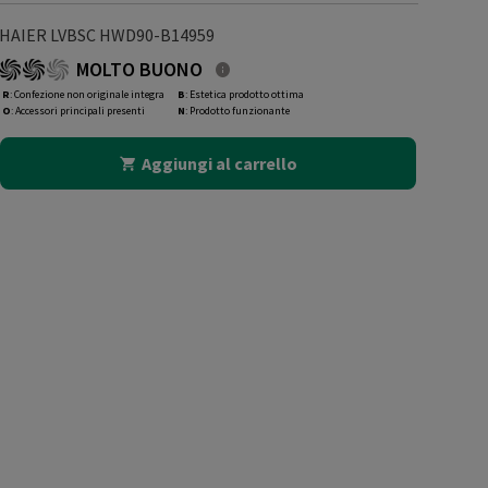
HAIER LVBSC HWD90-B14959
MOLTO BUONO
R
: Confezione non originale integra
B
: Estetica prodotto ottima
O
: Accessori principali presenti
N
: Prodotto funzionante
Aggiungi al carrello