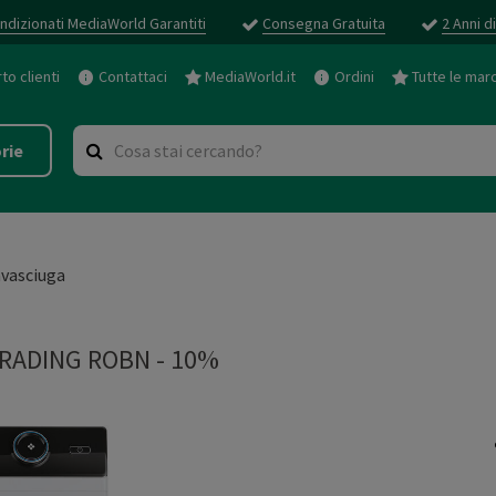
ndizionati MediaWorld Garantiti
Consegna Gratuita
2 Anni d
o clienti
Contattaci
MediaWorld.it
Ordini
Tutte le mar
rie
vasciuga
RADING ROBN - 10%