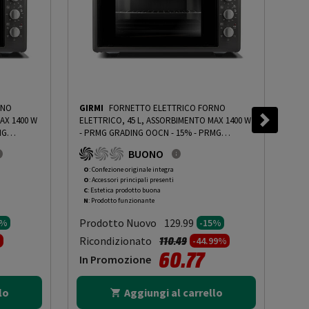
RNO
GIRMI
FORNETTO ELETTRICO FORNO
GIR
AX 1400 W
ELETTRICO, 45 L, ASSORBIMENTO MAX 1400 W
ELE
MG
- PRMG GRADING OOCN - 15%
-
PRMG
- P
GRADING OOCN - 15%
GRA
BUONO
O
: Confezione originale integra
O
: 
O
: Accessori principali presenti
O
: 
C
: Estetica prodotto buona
C
: 
N
: Prodotto funzionante
N
: 
Prodotto Nuovo
Pr
129.99
0%
-15%
to da
Prezzo ridotto da
a
Ricondizionato
Ric
110.49
%
-44.99%
60.77
In Promozione
In
lo
Aggiungi al carrello