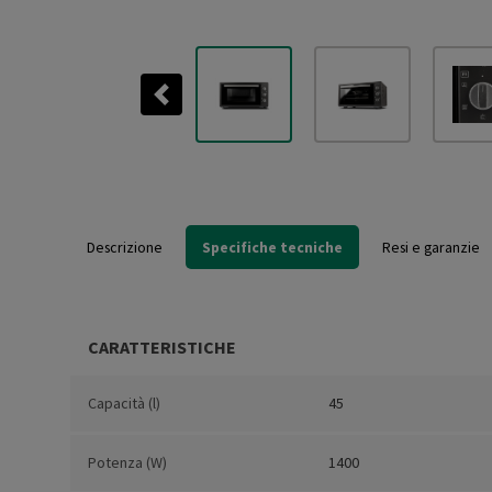
Previous
Descrizione
Specifiche tecniche
Resi e garanzie
CARATTERISTICHE
Capacità (l)
45
Potenza (W)
1400