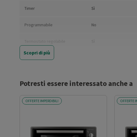
Timer
Sì
Programmabile
No
Termostato regolabile
Sì
Scopri di più
Autopulente
No
Ventilato
Sì
Potresti essere interessato anche a
Numero funzioni cottura
5
OFFERTE IMPERDIBILI
OFFERTE I
Funzione barbecue
No
Funzione girarrosto
No