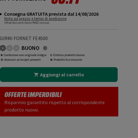
Consegna GRATUITA prevista dal 14/08/2026
Nota sul prezzo e tempi di spedizione
IVA ed Eco-contributo RAEE incluse
GIRMI FORNET FE4500
BUONO
R
: Confezione non originale integra
C
: Estetica prodotto buona
O
: Accessori principali presenti
N
: Prodotto funzionante
Aggiungi al carrello
OFFERTE IMPERDIBILI
Risparmio garantito rispetto al corrispondente
prodotto nuovo.