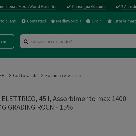
ndizionati MediaWorld Garantiti
Consegna Gratuita
2 Anni d
o clienti
Contattaci
MediaWorld.it
Ordini
Tutte le mar
rie
FE'
Cottura cibi
Fornetti elettrici
LETTRICO, 45 l, Assorbimento max 1400
G GRADING ROCN - 15%