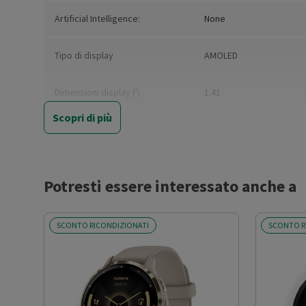
Artificial Intelligence:
None
Tipo di display
AMOLED
Dimensioni display (')
1.41
Scopri di più
Risoluzione orizzontale (pixel)
320
Risoluzione verticale (pixel)
360
Potresti essere interessato anche a
Touchscreen
Sì
SCONTO RICONDIZIONATI
SCONTO R
Display IPS
No
Memoria interna (GB)
4