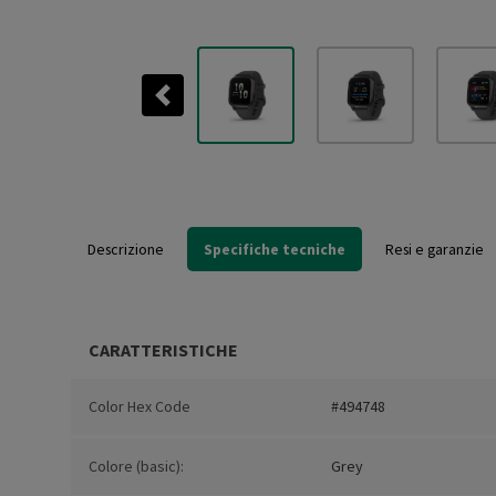
Previous
Descrizione
Specifiche tecniche
Resi e garanzie
CARATTERISTICHE
Color Hex Code
#494748
Colore (basic):
Grey