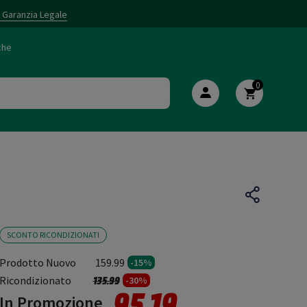
i Garanzia Legale
che
0
SCONTO RICONDIZIONATI
Prodotto Nuovo
159.99
-15%
Prezzo ridotto da
a
Ricondizionato
135.99
-30%
95.19
In Promozione