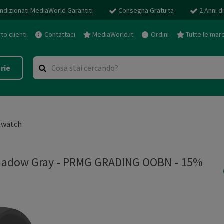
ndizionati MediaWorld Garantiti
Consegna Gratuita
2 Anni d
o clienti
Contattaci
MediaWorld.it
Ordini
Tutte le mar
rie
twatch
adow Gray - PRMG GRADING OOBN - 15%