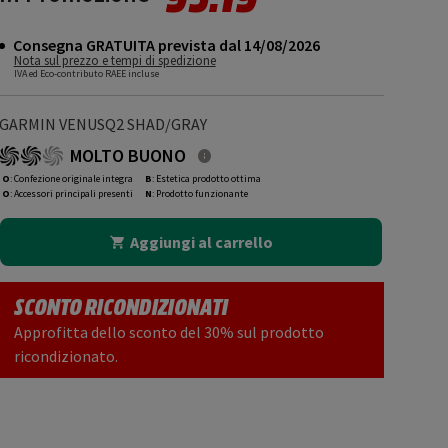
Consegna GRATUITA prevista dal 14/08/2026
Nota sul prezzo e tempi di spedizione
IVA ed Eco-contributo RAEE incluse
GARMIN VENUSQ2 SHAD/GRAY
MOLTO BUONO
O
: Confezione originale integra
B
: Estetica prodotto ottima
O
: Accessori principali presenti
N
: Prodotto funzionante
Aggiungi al carrello
SCONTO RICONDIZIONATI
Approfitta dello sconto del 30% sul prodotto
ricondizionato.