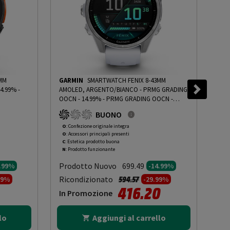
MM
GARMIN
SMARTWATCH FENIX 8-43MM
GA
4.99%
-
AMOLED, ARGENTO/BIANCO - PRMG GRADING
/ A
OOCN - 14.99%
-
PRMG GRADING OOCN -
PRM
14.99%
BUONO
O
: Confezione originale integra
O
: 
O
: Accessori principali presenti
O
: 
C
: Estetica prodotto buona
B
: 
N
: Prodotto funzionante
N
: 
Prodotto Nuovo
Pr
699.49
4.99%
-14.99%
to da
Prezzo ridotto da
a
Ricondizionato
Ric
594.57
99%
-29.99%
416.20
In Promozione
In
lo
Aggiungi al carrello