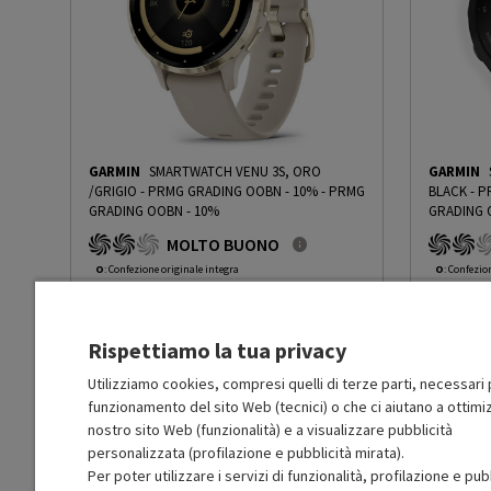
Versione sistema operativo
Garmin Connect IQ
Sistemi operativi compatibili
Android, iOS
Slot SIM
No
GARMIN
SMARTWATCH VENU 3S, ORO
GARMIN
Modulo 'G'
No
/GRIGIO - PRMG GRADING OOBN - 10%
-
PRMG
BLACK - 
GRADING OOBN - 10%
GRADING 
MOLTO BUONO
WiFi
Sì
O
: Confezione originale integra
O
: Confezio
O
: Accessori principali presenti
O
: Accessor
B
: Estetica prodotto ottima
B
: Estetica
Bluetooth
Bluetooth
N
: Prodotto funzionante
N
: Prodotto
Rispettiamo la tua privacy
Prodotto Nuovo
Prodott
329.49
-10%
NFC
No
Prezzo ridotto da
a
Ricondizionato
Ricondi
296.54
-14.99%
Utilizziamo cookies, compresi quelli di terze parti, necessari p
252.06
funzionamento del sito Web (tecnici) o che ci aiutano a ottimiz
In Promozione
In Prom
GPS
Sì
nostro sito Web (funzionalità) e a visualizzare pubblicità
personalizzata (profilazione e pubblicità mirata).
Aggiungi al carrello
Per poter utilizzare i servizi di funzionalità, profilazione e pub
Webcam
No