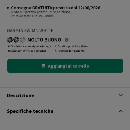
Consegna GRATUITA prevista dal 12/08/2026
Nota sul prezzo e tempi di spedizione
IVA ed Eco-contributo RAEE incluse
GARMIN SWIM 2 WHITE
MOLTO BUONO
R
: Confezione non originale integra
B
: Estetica prodotto ottima
O
: Accessori principali presenti
N
: Prodotto funzionante
Aggiungi al carrello
Descrizione
Specifiche tecniche