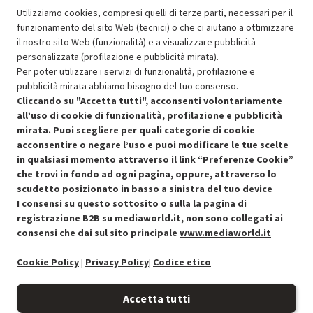
Utilizziamo cookies, compresi quelli di terze parti, necessari per il
funzionamento del sito Web (tecnici) o che ci aiutano a ottimizzare
il nostro sito Web (funzionalità) e a visualizzare pubblicità
Resi e garanzie
personalizzata (profilazione e pubblicità mirata).
Per poter utilizzare i servizi di funzionalità, profilazione e
Stato prodotti
pubblicità mirata abbiamo bisogno del tuo consenso.
Cliccando su "Accetta tutti", acconsenti volontariamente
all’uso di cookie di funzionalità, profilazione e pubblicità
mirata. Puoi scegliere per quali categorie di cookie
acconsentire o negare l’uso e puoi modificare le tue scelte
in qualsiasi momento attraverso il link “Preferenze Cookie”
che trovi in fondo ad ogni pagina, oppure, attraverso lo
scudetto posizionato in basso a sinistra del tuo device
I consensi su questo sottosito o sulla la pagina di
Condizioni generali di vendita
Recedere dal contratto qui
registrazione B2B su mediaworld.it, non sono collegati ai
consensi che dai sul sito principale
www.mediaworld.it
Cookie Policy
Cookie Policy
|
Privacy Policy
|
Codice etico
Preferenze cookie
Accetta tutti
Informativa privacy