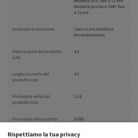
Modalità GPS: fino a 13 ore
Modalità piscina e OHR: fino
a 72 ore
Accessori in dotazione
Cavo ricarica batteria
Documentazione
Altezza netta del prodotto
4.2
(cm)
Larghezza netta del
4.2
prodotto (cm)
Profondità netta del
1.14
prodotto (cm)
Peso netto del prodotto
0.036
(kg)
Rispettiamo la tua privacy