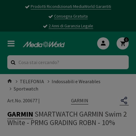
Prodotti Ricondizionati MediaWorld Garantiti
Consegna Gratuita
2 Anni di Garanzia Legale
0
TELEFONIA
Indossabili e Wearables
Sportwatch
GARMIN
Art.No. 200677 |
GARMIN
SMARTWATCH GARMIN Swim 2
White
-
PRMG GRADING ROBN - 10%