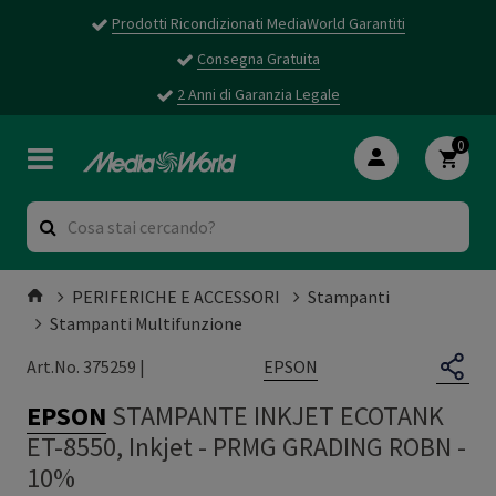
Prodotti Ricondizionati MediaWorld Garantiti
Consegna Gratuita
2 Anni di Garanzia Legale
0
PERIFERICHE E ACCESSORI
Stampanti
Stampanti Multifunzione
EPSON
Art.No. 375259 |
EPSON
STAMPANTE INKJET ECOTANK
ET-8550, Inkjet
-
PRMG GRADING ROBN -
10%