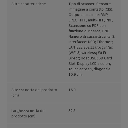
Altre caratteristiche
Tipo di scanner: Sensore
immagine a contatto (CIS).
Output scansione: BMP,
JPEG, TIFF, multi-TIFF, PDF,
Scansione su PDF con
funzione di ricerca, PNG.
Numero di cassetti carta: 3.
Interfacce: USB; Ethernet;
LAN IEEE 802.11a/b/g/n/ac
(WiFi 5) wireless; Wi-Fi
Direct; Host USB; SD Card
Slot. Display LCD a colori,
Touch-screen, diagonale
10,9 cm.
Altezza netta del prodotto
16.9
(cm)
Larghezza netta del
52.3
prodotto (cm)