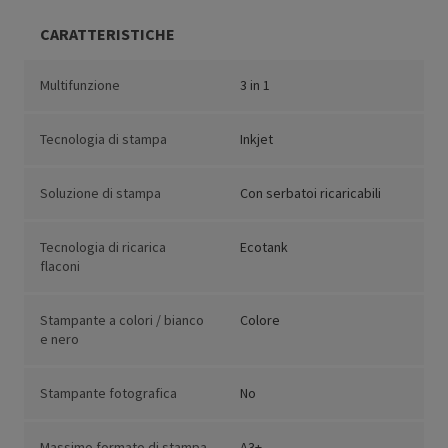
CARATTERISTICHE
Multifunzione
3 in 1
Tecnologia di stampa
Inkjet
Soluzione di stampa
Con serbatoi ricaricabili
Tecnologia di ricarica
Ecotank
flaconi
Stampante a colori / bianco
Colore
e nero
Stampante fotografica
No
Massimo formato di stampa
A3+