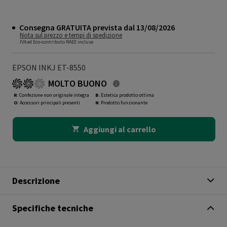
Consegna GRATUITA prevista dal 13/08/2026
Nota sul prezzo e tempi di spedizione
IVA ed Eco-contributo RAEE incluse
EPSON INKJ ET-8550
MOLTO BUONO
R
: Confezione non originale integra
B
: Estetica prodotto ottima
O
: Accessori principali presenti
N
: Prodotto funzionante
Aggiungi al carrello
Descrizione
Specifiche tecniche