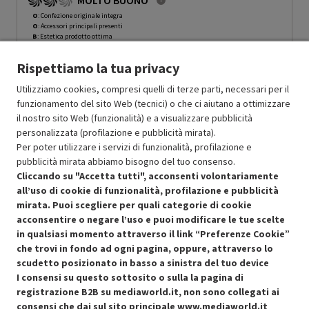
MOLTO BUONO
O
: Confezione originale integra
O
: Accessori principali presenti
B
: Estetica prodotto ottima
N
: Prodotto funzionante
Rispettiamo la tua privacy
Prodotto Nuovo
789.00
-10%
Prezzo ridotto da
a
Ricondizionato
710.10
-50%
Utilizziamo cookies, compresi quelli di terze parti, necessari per il
355.05
funzionamento del sito Web (tecnici) o che ci aiutano a ottimizzare
In Promozione
il nostro sito Web (funzionalità) e a visualizzare pubblicità
personalizzata (profilazione e pubblicità mirata).
Aggiungi al carrello
Per poter utilizzare i servizi di funzionalità, profilazione e
pubblicità mirata abbiamo bisogno del tuo consenso.
Cliccando su "Accetta tutti", acconsenti volontariamente
all’uso di cookie di funzionalità, profilazione e pubblicità
SCONTO RICONDIZIONATI
mirata. Puoi scegliere per quali categorie di cookie
Approfitta dello sconto del 50% sul prodotto ricondizionato.
acconsentire o negare l’uso e puoi modificare le tue scelte
in qualsiasi momento attraverso il link “Preferenze Cookie”
che trovi in fondo ad ogni pagina, oppure, attraverso lo
scudetto posizionato in basso a sinistra del tuo device
I consensi su questo sottosito o sulla la pagina di
Condizioni generali di vendita
Recedere dal contratto qui
registrazione B2B su mediaworld.it, non sono collegati ai
consensi che dai sul sito principale
www.mediaworld.it