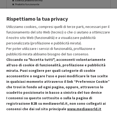
B
: Estetica prodotto ottima
N
: Prodotto funzionante
Prodotto Nuovo
139.49
-10%
Rispettiamo la tua privacy
Prezzo ridotto da
a
Ricondizionato
125.54
-29.99%
87.88
In Promozione
Utilizziamo cookies, compresi quelli di terze parti, necessari per il
funzionamento del sito Web (tecnici) o che ci aiutano a ottimizzare
il nostro sito Web (funzionalità) e a visualizzare pubblicità
Aggiungi al carrello
personalizzata (profilazione e pubblicità mirata).
Per poter utilizzare i servizi di funzionalità, profilazione e
pubblicità mirata abbiamo bisogno del tuo consenso.
SCONTO RICONDIZIONATI
Cliccando su "Accetta tutti", acconsenti volontariamente
Approfitta dello sconto del 30% sul prodotto ricondizionato.
all’uso di cookie di funzionalità, profilazione e pubblicità
mirata. Puoi scegliere per quali categorie di cookie
acconsentire o negare l’uso e puoi modificare le tue scelte
in qualsiasi momento attraverso il link “Preferenze Cookie”
che trovi in fondo ad ogni pagina, oppure, attraverso lo
scudetto posizionato in basso a sinistra del tuo device
I consensi su questo sottosito o sulla la pagina di
Condizioni generali di vendita
Recedere dal contratto qui
registrazione B2B su mediaworld.it, non sono collegati ai
consensi che dai sul sito principale
www.mediaworld.it
Cookie Policy