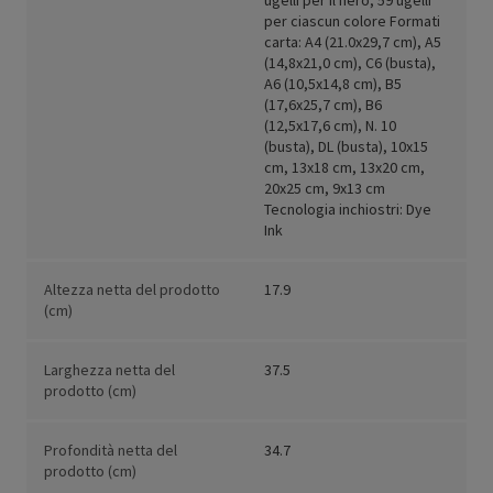
ugelli per il nero, 59 ugelli
per ciascun colore Formati
carta: A4 (21.0x29,7 cm), A5
(14,8x21,0 cm), C6 (busta),
A6 (10,5x14,8 cm), B5
(17,6x25,7 cm), B6
(12,5x17,6 cm), N. 10
(busta), DL (busta), 10x15
cm, 13x18 cm, 13x20 cm,
20x25 cm, 9x13 cm
Tecnologia inchiostri: Dye
Ink
Altezza netta del prodotto
17.9
(cm)
Larghezza netta del
37.5
prodotto (cm)
Profondità netta del
34.7
prodotto (cm)