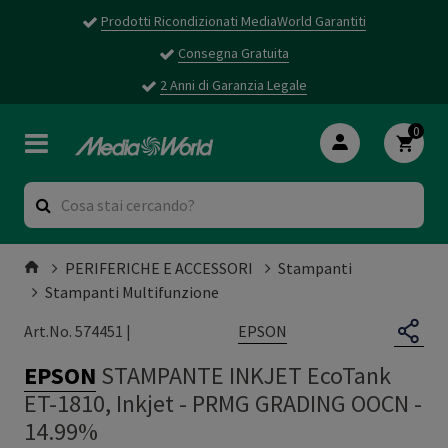
Prodotti Ricondizionati MediaWorld Garantiti
Consegna Gratuita
2 Anni di Garanzia Legale
0
PERIFERICHE E ACCESSORI
Stampanti
Stampanti Multifunzione
EPSON
Art.No. 574451 |
EPSON
STAMPANTE INKJET EcoTank
ET-1810, Inkjet
-
PRMG GRADING OOCN -
14.99%