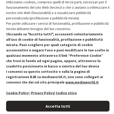
Utilizziamo cookies, compresi quelli di terze parti, necessari per il
funzionamento del sito Web (tecnici) o che ci aiutano a ottimizzare il
SCONTO RICONDIZIONATI
nostro sito Web (funzionalità) e a visualizzare pubblicità
Approfitta dello sconto del 30% sul prodotto ricondizionato.
personalizzata (profilazione e pubblicità mirata).
Per poter utilizzare i servizi di funzionalità, profilazione e pubblicità
mirata abbiamo bisogno del tuo consenso.
Cliccando su "Accetta tutti", acconsenti volontariamente
all’uso di cookie di funzionalità, profilazione e pubblicità
mirata. Puoi scegliere per quali categorie di cookie
acconsentire o negare l’uso e puoi modificare le tue scelte in
Condizioni generali di vendita
Recedere dal contratto qui
qualsiasi momento attraverso il link “Preferenze Cookie”
che trovi in fondo ad ogni pagina, oppure, attraverso lo
Cookie Policy
scudetto posizionato in basso a sinistra del tuo device
I consensi su questo sottosito o sulla la pagina di
Preferenze cookie
registrazione B2B su mediaworld.it, non sono collegati ai
consensi che dai sul sito principale
www.mediaworld.it
Informativa privacy
Cookie Policy
|
Privacy Policy
|
Codice etico
Accessibilità
Accetta tutti