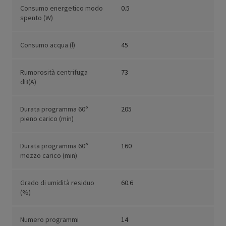
Consumo energetico modo
0.5
spento (W)
Consumo acqua (l)
45
Rumorosità centrifuga
73
dB(A)
Durata programma 60°
205
pieno carico (min)
Durata programma 60°
160
mezzo carico (min)
Grado di umidità residuo
60.6
(%)
Numero programmi
14