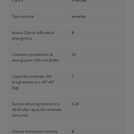
Carica
Frontale
Tipo motore
Inverter
Nuova Classe efficienza
B
energetica
Consumo ponderato di
52
energia per 100 cicli (kWh)
Capacità nominale del
7
programma eco 40°-60°
(kg)
Durata del programma Eco
3.25
40-60 alla capacità nominale
(ore,min)
Classe emissione rumore
B