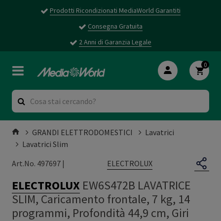
Prodotti Ricondizionati MediaWorld Garantiti
Consegna Gratuita
2 Anni di Garanzia Legale
0
GRANDI ELETTRODOMESTICI
Lavatrici
Lavatrici Slim
ELECTROLUX
Art.No. 497697 |
ELECTROLUX
EW6S472B LAVATRICE
SLIM, Caricamento frontale, 7 kg, 14
programmi, Profondità 44,9 cm, Giri