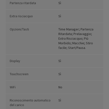
Partenza ritardata
Sì
Extra risciacquo
Sì
Opzioni/Tasti
Time Manager; Partenza
Ritardata; Prelavaggio;
Extra Risciacquo; Più
Morbido; Macchie; Stiro
facile; Start/Pausa.
Display
Sì
Touchscreen
Sì
WiFi
No
Riconoscimento automatico
Sì
del carico