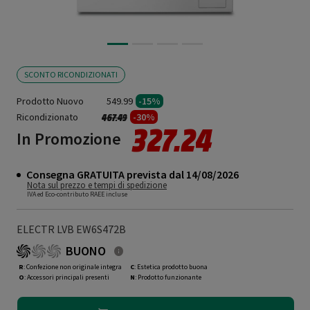
SCONTO RICONDIZIONATI
Prodotto Nuovo
549.99
-15%
Ricondizionato
Prezzo ridotto da
a
-30%
467.49
327.24
In Promozione
Consegna GRATUITA prevista dal 14/08/2026
Nota sul prezzo e tempi di spedizione
IVA ed Eco-contributo RAEE incluse
ELECTR LVB EW6S472B
BUONO
R
: Confezione non originale integra
C
: Estetica prodotto buona
O
: Accessori principali presenti
N
: Prodotto funzionante