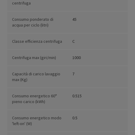
centrifuga
Consumo ponderato di
45
acqua per ciclo (litri)
Classe efficienza centrifuga
C
Centrifuga max (giri/min)
1000
Capacità di carico lavaggio
7
max (Kg)
Consumo energetico 60°
0.515
pieno carico (kWh)
Consumo energetico modo
0.5
'left-on' (W)