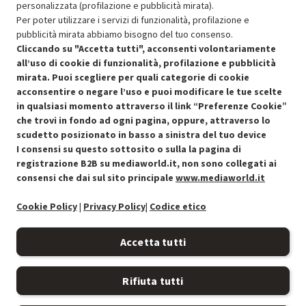
personalizzata (profilazione e pubblicità mirata).
Per poter utilizzare i servizi di funzionalità, profilazione e
pubblicità mirata abbiamo bisogno del tuo consenso.
SCONTO RICONDIZIONATI
Cliccando su "Accetta tutti", acconsenti volontariamente
Approfitta dello sconto del 50% sul prodotto ricondizionato.
all’uso di cookie di funzionalità, profilazione e pubblicità
mirata. Puoi scegliere per quali categorie di cookie
acconsentire o negare l’uso e puoi modificare le tue scelte
in qualsiasi momento attraverso il link “Preferenze Cookie”
che trovi in fondo ad ogni pagina, oppure, attraverso lo
scudetto posizionato in basso a sinistra del tuo device
I consensi su questo sottosito o sulla la pagina di
Condizioni generali di vendita
Recedere dal contratto qui
registrazione B2B su mediaworld.it, non sono collegati ai
consensi che dai sul sito principale
www.mediaworld.it
Cookie Policy
Cookie Policy
|
Privacy Policy
|
Codice etico
Preferenze cookie
Accetta tutti
Informativa privacy
Rifiuta tutti
Accessibilità