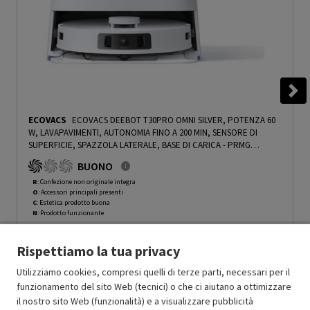
ECOVACS
ECOVACS DEEBOT T30PRO OMNI SILVER, POTENZA 60
W, LAVAPAVIMENTI, AUTONOMIA FINO A 200 MIN, SENSORE DI
SUPERFICIE, SPAZZOLA LATERALE, BASE DI CARICA - PRMG
GRADING ROCN - 15%
-
PRMG GRADING ROCN - 15%
BUONO
R
: Confezione non originale integra
O
: Accessori principali presenti
C
: Estetica prodotto buona
N
: Prodotto funzionante
Prodotto Nuovo
999.00
-15%
Rispettiamo la tua privacy
Prezzo ridotto da
a
Ricondizionato
849.15
-50%
424.57
In Promozione
Utilizziamo cookies, compresi quelli di terze parti, necessari per il
funzionamento del sito Web (tecnici) o che ci aiutano a ottimizzare
il nostro sito Web (funzionalità) e a visualizzare pubblicità
Aggiungi al carrello