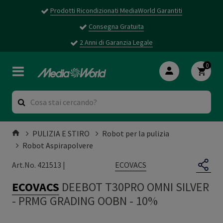
Prodotti Ricondizionati MediaWorld Garantiti
Consegna Gratuita
2 Anni di Garanzia Legale
0
PULIZIA E STIRO
Robot per la pulizia
Robot Aspirapolvere
ECOVACS
Art.No. 421513 |
ECOVACS
DEEBOT T30PRO OMNI SILVER
-
PRMG GRADING OOBN - 10%