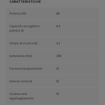
CARATTERISTICHE
Potenza (W)
60
Capacità raccoglitore
0.3
polvere (l)
Tempo di ricarica (h)
3.1
Autonomia (min)
200
Funzione lavapavimenti
Sì
Sensori ostacoli
Sì
Sistema anti-
Sì
ingarbugliamento