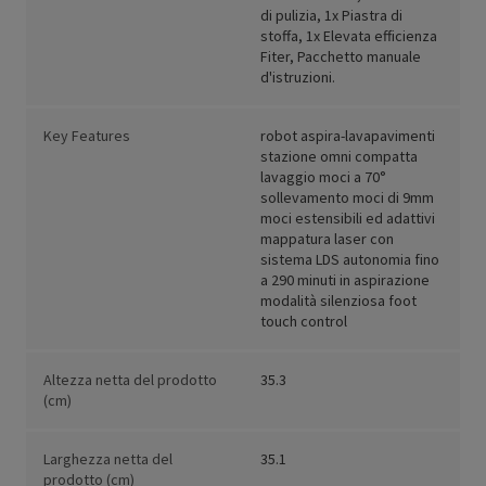
di pulizia, 1x Piastra di
stoffa, 1x Elevata efficienza
Fiter, Pacchetto manuale
d'istruzioni.
Key Features
robot aspira-lavapavimenti
stazione omni compatta
lavaggio moci a 70°
sollevamento moci di 9mm
moci estensibili ed adattivi
mappatura laser con
sistema LDS autonomia fino
a 290 minuti in aspirazione
modalità silenziosa foot
touch control
Altezza netta del prodotto
35.3
(cm)
Larghezza netta del
35.1
prodotto (cm)