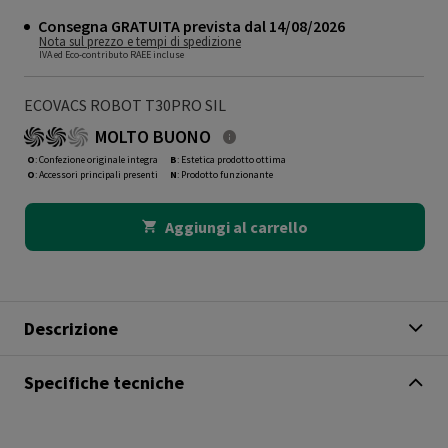
Consegna GRATUITA prevista dal 14/08/2026
Nota sul prezzo e tempi di spedizione
IVA ed Eco-contributo RAEE incluse
ECOVACS ROBOT T30PRO SIL
MOLTO BUONO
O
: Confezione originale integra
B
: Estetica prodotto ottima
O
: Accessori principali presenti
N
: Prodotto funzionante
Aggiungi al carrello
Descrizione
Specifiche tecniche