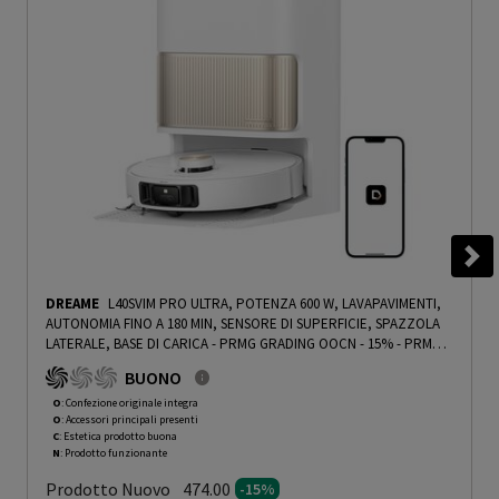
DREAME
L40SVIM PRO ULTRA, POTENZA 600 W, LAVAPAVIMENTI,
AUTONOMIA FINO A 180 MIN, SENSORE DI SUPERFICIE, SPAZZOLA
LATERALE, BASE DI CARICA - PRMG GRADING OOCN - 15%
-
PRMG
GRADING OOCN - 15%
BUONO
O
: Confezione originale integra
O
: Accessori principali presenti
C
: Estetica prodotto buona
N
: Prodotto funzionante
Prodotto Nuovo
474.00
-15%