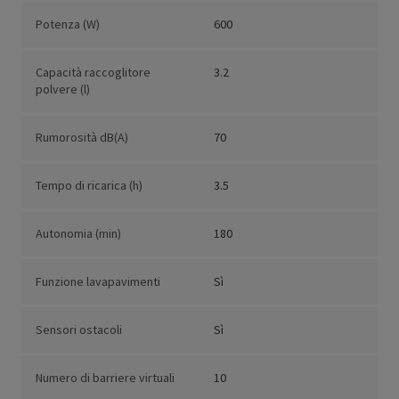
Potenza (W)
600
Capacità raccoglitore
3.2
polvere (l)
Rumorosità dB(A)
70
Tempo di ricarica (h)
3.5
Autonomia (min)
180
Funzione lavapavimenti
Sì
Sensori ostacoli
Sì
Numero di barriere virtuali
10