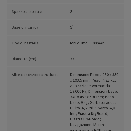
Spazzola laterale
Sì
Base di ricarica
Sì
Tipo di batteria
Ioni di litio 5200mAh
Diametro (cm)
35
Altre descrizioni strutturali
Dimensioni Robot: 350 x 350
x 103,5 mm; Peso: 4,23 kg;
Aspirazione Vormax da
19.000 Pa; Dimensioni base:
340 x 457 x 591 mm; Peso
base: 9 kg; Serbatoi acqua:
Pulita: 4,5 litri, Sporca: 4,0
litri; Piastra DryBoard;
Piastra DryBoard;
Navigazione: IA con
videocamera RGB, luce