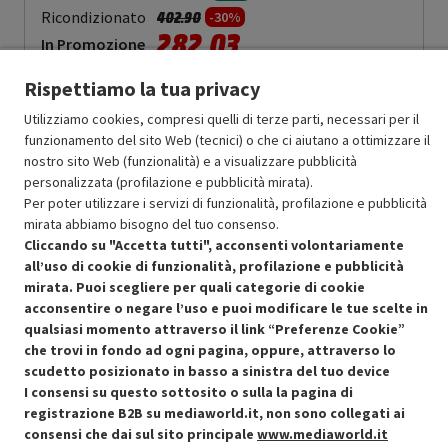
Prezzo ridotto da
a
Ricondizionato
402.90
-30%
282.03
In Promozione
Rispettiamo la tua privacy
Aggiungi al carrello
Utilizziamo cookies, compresi quelli di terze parti, necessari per il
funzionamento del sito Web (tecnici) o che ci aiutano a ottimizzare il
nostro sito Web (funzionalità) e a visualizzare pubblicità
SCONTO RICONDIZIONATI
personalizzata (profilazione e pubblicità mirata).
Approfitta dello sconto del 30% sul prodotto ricondizionato.
Per poter utilizzare i servizi di funzionalità, profilazione e pubblicità
mirata abbiamo bisogno del tuo consenso.
Cliccando su "Accetta tutti", acconsenti volontariamente
all’uso di cookie di funzionalità, profilazione e pubblicità
mirata. Puoi scegliere per quali categorie di cookie
acconsentire o negare l’uso e puoi modificare le tue scelte in
Condizioni generali di vendita
qualsiasi momento attraverso il link “Preferenze Cookie”
Recedere dal contratto qui
che trovi in fondo ad ogni pagina, oppure, attraverso lo
scudetto posizionato in basso a sinistra del tuo device
Cookie Policy
I consensi su questo sottosito o sulla la pagina di
registrazione B2B su mediaworld.it, non sono collegati ai
Preferenze cookie
consensi che dai sul sito principale
www.mediaworld.it