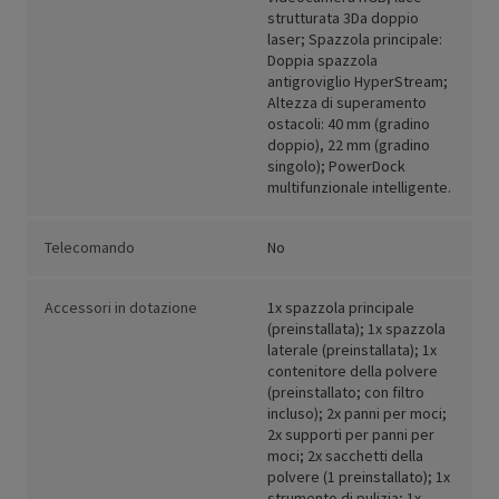
strutturata 3Da doppio
laser; Spazzola principale:
Doppia spazzola
antigroviglio HyperStream;
Altezza di superamento
ostacoli: 40 mm (gradino
doppio), 22 mm (gradino
singolo); PowerDock
multifunzionale intelligente.
Telecomando
No
Accessori in dotazione
1x spazzola principale
(preinstallata); 1x spazzola
laterale (preinstallata); 1x
contenitore della polvere
(preinstallato; con filtro
incluso); 2x panni per moci;
2x supporti per panni per
moci; 2x sacchetti della
polvere (1 preinstallato); 1x
strumento di pulizia; 1x