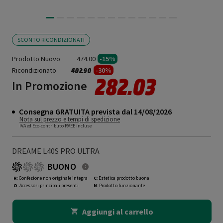
SCONTO RICONDIZIONATI
Prodotto Nuovo
474.00
-15%
Ricondizionato
Prezzo ridotto da
a
-30%
402.90
282.03
In Promozione
Consegna GRATUITA prevista dal 14/08/2026
Nota sul prezzo e tempi di spedizione
IVA ed Eco-contributo RAEE incluse
DREAME L40S PRO ULTRA
BUONO
R
: Confezione non originale integra
C
: Estetica prodotto buona
O
: Accessori principali presenti
N
: Prodotto funzionante
Aggiungi al carrello