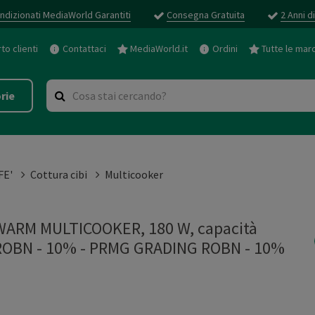
ndizionati MediaWorld Garantiti
Consegna Gratuita
2 Anni d
o clienti
Contattaci
MediaWorld.it
Ordini
Tutte le mar
rie
FE'
Cottura cibi
Multicooker
WARM MULTICOOKER, 180 W, capacità
 ROBN - 10%
-
PRMG GRADING ROBN - 10%