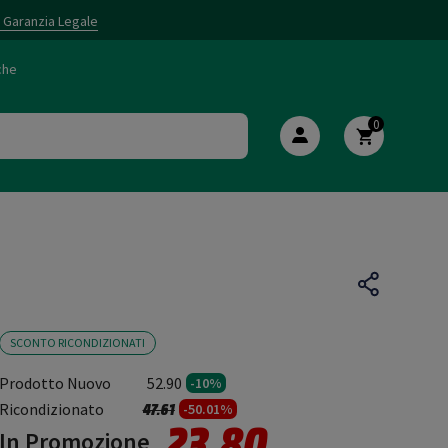
i Garanzia Legale
che
0
SCONTO RICONDIZIONATI
Prodotto Nuovo
52.90
-10%
Prezzo ridotto da
a
Ricondizionato
47.61
-50.01%
23.80
In Promozione