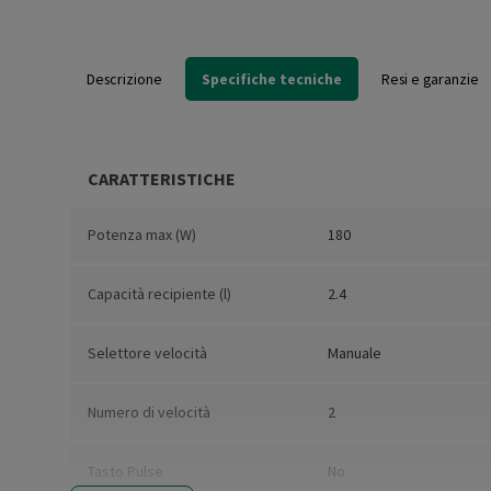
Descrizione
Specifiche tecniche
Resi e garanzie
CARATTERISTICHE
Potenza max (W)
180
Capacità recipiente (l)
2.4
Selettore velocità
Manuale
Numero di velocità
2
Tasto Pulse
No