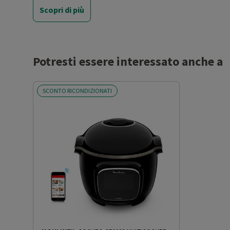
Scopri di più
Movimento planetario
No
Funzione frullatore
No
Potresti essere interessato anche a
Funzione trafilatura
No
SCONTO RICONDIZIONATI
Altre funzioni
Mantenimento in caldo
Materiale recipiente
Ceramica
Altre caratteristiche
Temperatura di cottura: s
Altre descrizioni strutturali
Materiale coperchio: Vetro
scanalature che permette 
forno Lavabile in lavastov