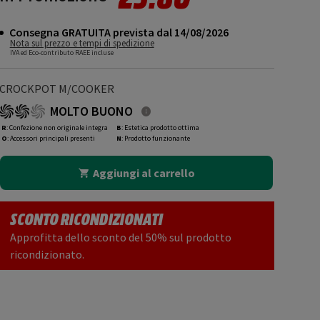
Consegna GRATUITA prevista dal 14/08/2026
Nota sul prezzo e tempi di spedizione
IVA ed Eco-contributo RAEE incluse
CROCKPOT M/COOKER
MOLTO BUONO
R
: Confezione non originale integra
B
: Estetica prodotto ottima
O
: Accessori principali presenti
N
: Prodotto funzionante
Aggiungi al carrello
SCONTO RICONDIZIONATI
Approfitta dello sconto del 50% sul prodotto
ricondizionato.