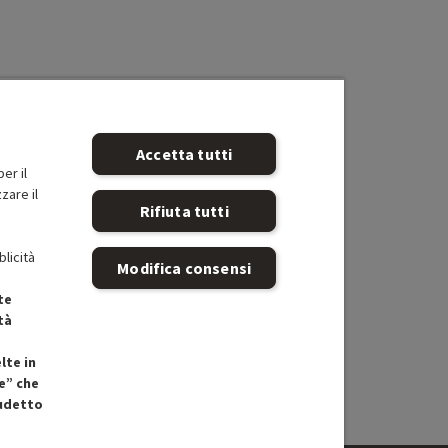
Accetta tutti
er il
zare il
Rifiuta tutti
blicità
Modifica consensi
te
tà
lte in
e” che
cudetto