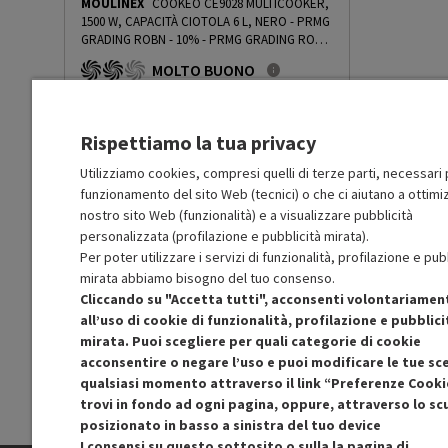
Altezza netta del prodotto
MOULINEX
COOKEO CE9028 MULTICOOKER,
18
1500 W, CAPACITÀ CIOTOLA 6 L, NERO - PRMG
(cm)
GRADING ROBN - 10%
-
PRMG GRADING ROBN
- 10%
MOLTO BUONO
Larghezza netta del prodotto
20
R
: Confezione non originale integra
(cm)
O
: Accessori principali presenti
B
: Estetica prodotto ottima
Rispettiamo la tua privacy
N
: Prodotto funzionante
Profondità netta del prodotto
20
Prodotto Nuovo
(cm)
329.99
-10%
Utilizziamo cookies, compresi quelli di terze parti, necessari p
funzionamento del sito Web (tecnici) o che ci aiutano a ottimiz
Prezzo ridotto da
a
Ricondizionato
296.99
-50%
148.49
nostro sito Web (funzionalità) e a visualizzare pubblicità
In Promozione
Peso netto del prodotto (kg)
2.72
personalizzata (profilazione e pubblicità mirata).
Per poter utilizzare i servizi di funzionalità, profilazione e pub
Aggiungi al carrello
mirata abbiamo bisogno del tuo consenso.
Cliccando su "Accetta tutti", acconsenti volontariamen
all’uso di cookie di funzionalità, profilazione e pubblici
SCONTO RICONDIZIONATI
mirata. Puoi scegliere per quali categorie di cookie
Approfitta dello sconto del 50% sul prodotto
acconsentire o negare l’uso e puoi modificare le tue sce
ricondizionato.
qualsiasi momento attraverso il link “Preferenze Cooki
trovi in fondo ad ogni pagina, oppure, attraverso lo s
posizionato in basso a sinistra del tuo device
I consensi su questo sottosito o sulla la pagina di