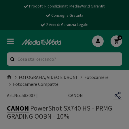
Prodotti Ricondizionati MediaWorld Garantiti
Consegna Gratuita
2 Anni di Garanzia Legale
0
FOTOGRAFIA, VIDEO E DRONI
Fotocamere
Fotocamere Compatte
CANON
Art.No. 583007 |
CANON
PowerShot SX740 HS
-
PRMG
GRADING OOBN - 10%