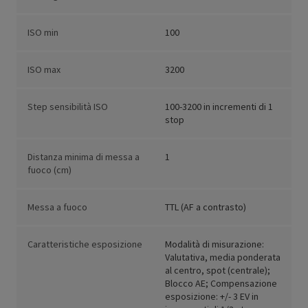
ISO min
100
ISO max
3200
Step sensibilità ISO
100-3200 in incrementi di 1
stop
Distanza minima di messa a
1
fuoco (cm)
Messa a fuoco
TTL (AF a contrasto)
Caratteristiche esposizione
Modalità di misurazione:
Valutativa, media ponderata
al centro, spot (centrale);
Blocco AE; Compensazione
esposizione: +/- 3 EV in