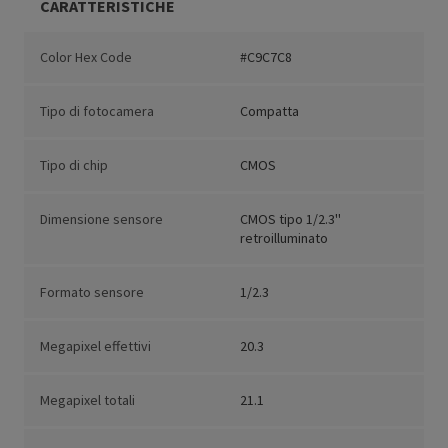
CARATTERISTICHE
Color Hex Code
#C9C7C8
Tipo di fotocamera
Compatta
Tipo di chip
CMOS
Dimensione sensore
CMOS tipo 1/2.3''
retroilluminato
Formato sensore
1/2.3
Megapixel effettivi
20.3
Megapixel totali
21.1