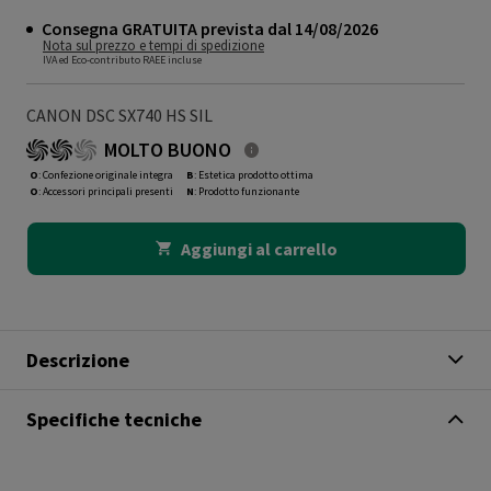
Consegna GRATUITA prevista dal 14/08/2026
Nota sul prezzo e tempi di spedizione
IVA ed Eco-contributo RAEE incluse
CANON DSC SX740 HS SIL
MOLTO BUONO
O
: Confezione originale integra
B
: Estetica prodotto ottima
O
: Accessori principali presenti
N
: Prodotto funzionante
Aggiungi al carrello
Descrizione
Specifiche tecniche