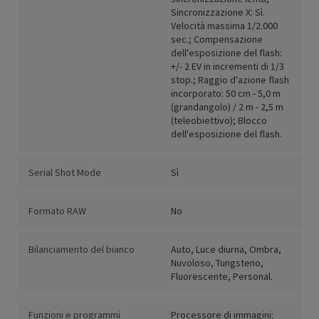
Sincronizzazione X: Sì.
Velocità massima 1/2.000
sec.; Compensazione
dell'esposizione del flash:
+/- 2 EV in incrementi di 1/3
stop.; Raggio d'azione flash
incorporato: 50 cm - 5,0 m
(grandangolo) / 2 m - 2,5 m
(teleobiettivo); Blocco
dell'esposizione del flash.
Serial Shot Mode
Sì
Formato RAW
No
Bilanciamento del bianco
Auto, Luce diurna, Ombra,
Nuvoloso, Tungsteno,
Fluorescente, Personal.
Funzioni e programmi
Processore di immagini: