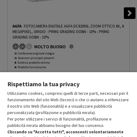
AGFA
FOTOCAMERA DIGITALE AGFA DC8200SL ZOOM OTTICO 8X, 8
MEGAPIXEL, GRIGIO - PRMG GRADING OOBN - 10%
-
PRMG
GRADING OOBN - 10%
MOLTO BUONO
O
: Confezione originale integra
O
: Accessori principali presenti
B
: Estetica prodotto ottima
N
: Prodotto funzionante
Prodotto Nuovo
119.00
-10%
Rispettiamo la tua privacy
Prezzo ridotto da
a
Ricondizionato
107.10
-50%
53.55
In Promozione
Utilizziamo cookies, compresi quelli di terze parti, necessari per il
funzionamento del sito Web (tecnici) o che ci aiutano a ottimizzare
il nostro sito Web (funzionalità) e a visualizzare pubblicità
Aggiungi al carrello
personalizzata (profilazione e pubblicità mirata).
Per poter utilizzare i servizi di funzionalità, profilazione e
pubblicità mirata abbiamo bisogno del tuo consenso.
SCONTO RICONDIZIONATI
Cliccando su "Accetta tutti", acconsenti volontariamente