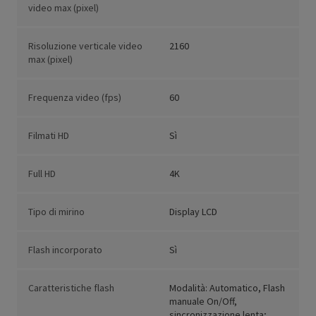
video max (pixel)
Risoluzione verticale video
2160
max (pixel)
Frequenza video (fps)
60
Filmati HD
Sì
Full HD
4K
Tipo di mirino
Display LCD
Flash incorporato
Sì
Caratteristiche flash
Modalità: Automatico, Flash
manuale On/Off,
sincronizzazione lenta;