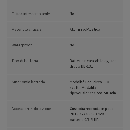
Ottica intercambiabile
No
Materiale chassis
Alluminio/Plastica
Waterproof
No
Tipo di batteria
Batteria ricaricabile agli ioni
di litio NB-13L
Autonomia batteria
Modalità Eco: circa 370
scatti; Modalità
riproduzione: circa 240 min
Accessori in dotazione
Custodia morbida in pelle
PU DCC-2400; Carica
batteria CB-2LHE.