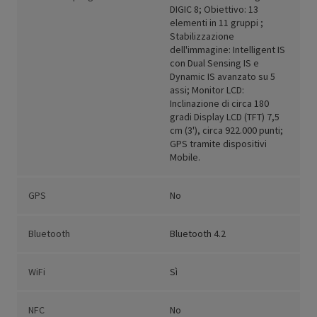
DIGIC 8; Obiettivo: 13
elementi in 11 gruppi ;
Stabilizzazione
dell'immagine: Intelligent IS
con Dual Sensing IS e
Dynamic IS avanzato su 5
assi; Monitor LCD:
Inclinazione di circa 180
gradi Display LCD (TFT) 7,5
cm (3'), circa 922.000 punti;
GPS tramite dispositivi
Mobile.
GPS
No
Bluetooth
Bluetooth 4.2
WiFi
Sì
NFC
No