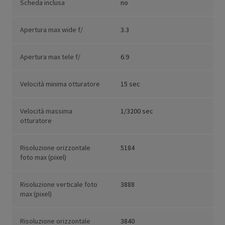
Scheda inclusa
no
Apertura max wide f/
3.3
Apertura max tele f/
6.9
Velocità minima otturatore
15 sec
Velocità massima
1/3200 sec
otturatore
Risoluzione orizzontale
5184
foto max (pixel)
Risoluzione verticale foto
3888
max (pixel)
Risoluzione orizzontale
3840