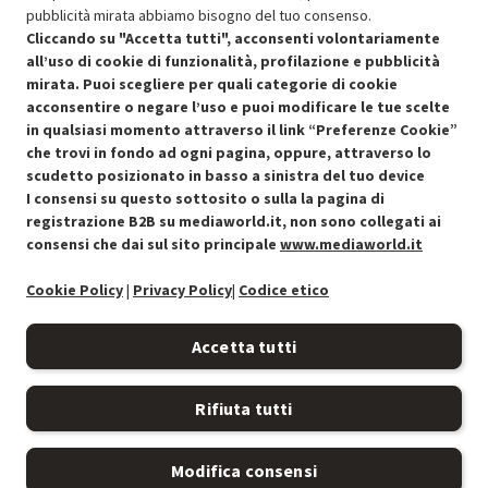
pubblicità mirata abbiamo bisogno del tuo consenso.
OFFERTE IMPERDIBILI
Cliccando su "Accetta tutti", acconsenti volontariamente
Risparmio garantito rispetto al corrispondente prodotto nuovo.
all’uso di cookie di funzionalità, profilazione e pubblicità
mirata. Puoi scegliere per quali categorie di cookie
acconsentire o negare l’uso e puoi modificare le tue scelte
in qualsiasi momento attraverso il link “Preferenze Cookie”
che trovi in fondo ad ogni pagina, oppure, attraverso lo
scudetto posizionato in basso a sinistra del tuo device
I consensi su questo sottosito o sulla la pagina di
Condizioni generali di vendita
Recedere dal contratto qui
registrazione B2B su mediaworld.it, non sono collegati ai
consensi che dai sul sito principale
www.mediaworld.it
Cookie Policy
Cookie Policy
|
Privacy Policy
|
Codice etico
Preferenze cookie
Accetta tutti
Informativa privacy
Rifiuta tutti
Accessibilità
Modifica consensi