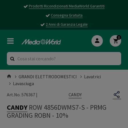
Prodotti Ricondizionati MediaWorld Garantiti
Consegna Gratuita
2 Anni di Garanzia Legale
0
GRANDI ELETTRODOMESTICI
Lavatrici
Lavasciuga
CANDY
Art.No. 576367 |
CANDY
ROW 4856DWMS7-S
-
PRMG
GRADING ROBN - 10%