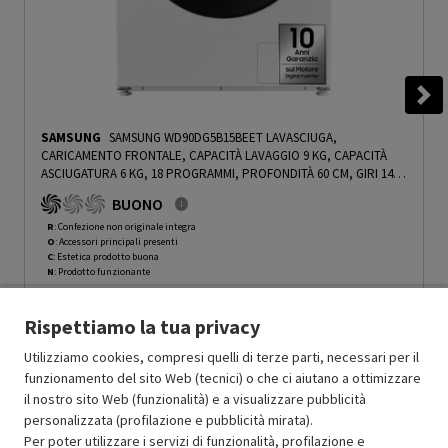
SAMSUNG
SAMSUNG WD90DG5B15BEET LAVASCIUGA,
CARICAMENTO FRONTALE, CAPACITÀ LAVAGGIO 9 KG, CAPACITÀ
ASCIUGATURA 6 KG, 18 PROGRAMMI, PROFONDITÀ 60 CM, GIRI 1400
RPM, BIANCO, CLASSE D - PRMG GRADING ROCN - 15%
-
PRMG
BUONO
GRADING ROCN - 15%
R
: Confezione non originale integra
O
: Accessori principali presenti
C
: Estetica prodotto buona
N
: Prodotto funzionante
Prodotto Nuovo
599.00
-15%
Rispettiamo la tua privacy
Prezzo ridotto da
a
Ricondizionato
509.15
-25%
381.86
In Promozione
Utilizziamo cookies, compresi quelli di terze parti, necessari per il
funzionamento del sito Web (tecnici) o che ci aiutano a ottimizzare
il nostro sito Web (funzionalità) e a visualizzare pubblicità
Aggiungi al carrello
personalizzata (profilazione e pubblicità mirata).
Per poter utilizzare i servizi di funzionalità, profilazione e