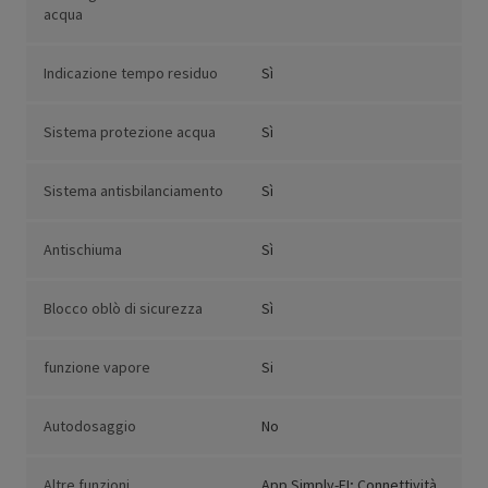
acqua
Indicazione tempo residuo
Sì
Sistema protezione acqua
Sì
Sistema antisbilanciamento
Sì
Antischiuma
Sì
Blocco oblò di sicurezza
Sì
funzione vapore
Si
Autodosaggio
No
Altre funzioni
App Simply-FI; Connettività