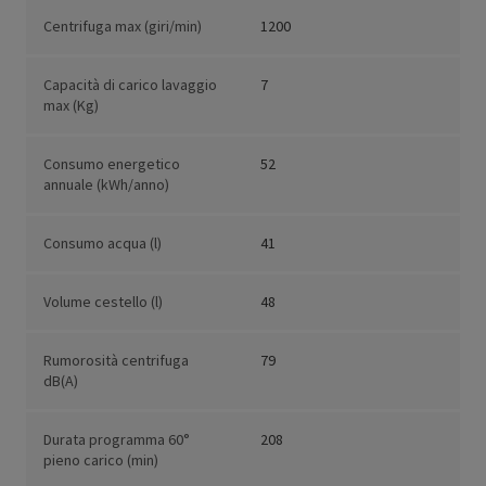
Centrifuga max (giri/min)
1200
Capacità di carico lavaggio
7
max (Kg)
Consumo energetico
52
annuale (kWh/anno)
Consumo acqua (l)
41
Volume cestello (l)
48
Rumorosità centrifuga
79
dB(A)
Durata programma 60°
208
pieno carico (min)