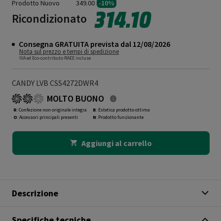
Prodotto Nuovo
349.00
-10%
314.10
Ricondizionato
Consegna GRATUITA prevista dal 12/08/2026
Nota sul prezzo e tempi di spedizione
IVA ed Eco-contributo RAEE incluse
CANDY LVB CSS4272DWR4
MOLTO BUONO
R
: Confezione non originale integra
B
: Estetica prodotto ottima
O
: Accessori principali presenti
N
: Prodotto funzionante
Aggiungi al carrello
Descrizione
Specifiche tecniche