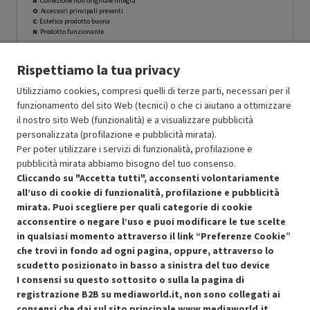
R
: Confezione non originale integra
O
: Accessori principali presenti
C
: Estetica prodotto buona
N
: Prodotto funzionante
Prodotto Nuovo
349.00
-15%
296.65
Rispettiamo la tua privacy
Ricondizionato
Utilizziamo cookies, compresi quelli di terze parti, necessari per il
funzionamento del sito Web (tecnici) o che ci aiutano a ottimizzare
Aggiungi al carrello
il nostro sito Web (funzionalità) e a visualizzare pubblicità
personalizzata (profilazione e pubblicità mirata).
Per poter utilizzare i servizi di funzionalità, profilazione e
pubblicità mirata abbiamo bisogno del tuo consenso.
Cliccando su "Accetta tutti", acconsenti volontariamente
all’uso di cookie di funzionalità, profilazione e pubblicità
mirata. Puoi scegliere per quali categorie di cookie
acconsentire o negare l’uso e puoi modificare le tue scelte
in qualsiasi momento attraverso il link “Preferenze Cookie”
che trovi in fondo ad ogni pagina, oppure, attraverso lo
scudetto posizionato in basso a sinistra del tuo device
I consensi su questo sottosito o sulla la pagina di
Condizioni generali di vendita
Recedere dal contratto qui
registrazione B2B su mediaworld.it, non sono collegati ai
consensi che dai sul sito principale
www.mediaworld.it