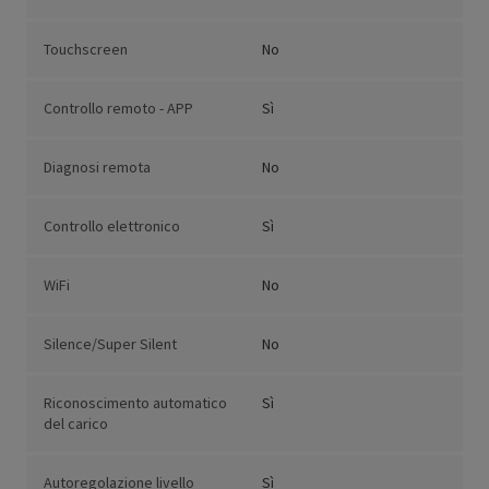
Touchscreen
No
Controllo remoto - APP
Sì
Diagnosi remota
No
Controllo elettronico
Sì
WiFi
No
Silence/Super Silent
No
Riconoscimento automatico
Sì
del carico
Autoregolazione livello
Sì