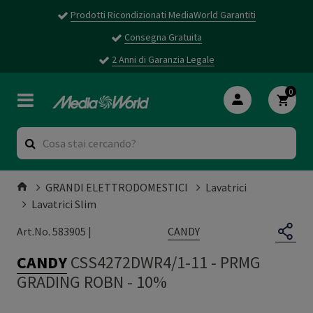
Prodotti Ricondizionati MediaWorld Garantiti
Consegna Gratuita
2 Anni di Garanzia Legale
0
GRANDI ELETTRODOMESTICI
Lavatrici
Lavatrici Slim
CANDY
Art.No. 583905 |
CANDY
CSS4272DWR4/1-11
-
PRMG
GRADING ROBN - 10%