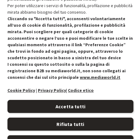
Per poter utilizzare i servizi di funzionalità, profilazione e pubblicità
mirata abbiamo bisogno del tuo consenso.
Cliccando su "Accetta tutti", acconsenti volontariamente
all’uso di cookie di funzionalità, profilazione e pubblicità
mirata. Puoi scegliere per quali categorie di cookie
acconsentire o negare l’uso e puoi modificare le tue scelte in
Condizioni generali di vendita
Recedere dal contratto qui
qualsiasi momento attraverso il link “Preferenze Cookie”
che trovi in fondo ad ogni pagina, oppure, attraverso lo
Cookie Policy
scudetto posizionato in basso a sinistra del tuo device
I consensi su questo sottosito o sulla la pagina di
Preferenze cookie
registrazione B2B su mediaworld.it, non sono collegati ai
consensi che dai sul sito principale
www.mediaworld.it
Informativa privacy
Cookie Policy
|
Privacy Policy
|
Codice etico
Accessibilità
Accetta tutti
Rifiuta tutti