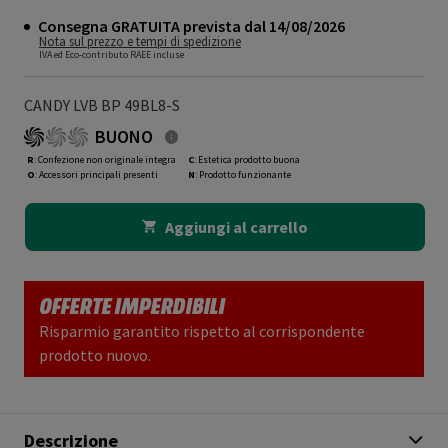
Consegna GRATUITA prevista dal 14/08/2026
Nota sul prezzo e tempi di spedizione
IVA ed Eco-contributo RAEE incluse
CANDY LVB BP 49BL8-S
BUONO
R
: Confezione non originale integra
C
: Estetica prodotto buona
O
: Accessori principali presenti
N
: Prodotto funzionante
Aggiungi al carrello
OFFERTE IMPERDIBILI
Risparmio garantito rispetto al corrispondente
prodotto nuovo.
Descrizione