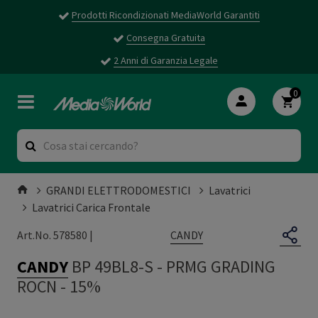
Prodotti Ricondizionati MediaWorld Garantiti
Consegna Gratuita
2 Anni di Garanzia Legale
0
GRANDI ELETTRODOMESTICI
Lavatrici
Lavatrici Carica Frontale
CANDY
Art.No. 578580 |
CANDY
BP 49BL8-S
-
PRMG GRADING
ROCN - 15%