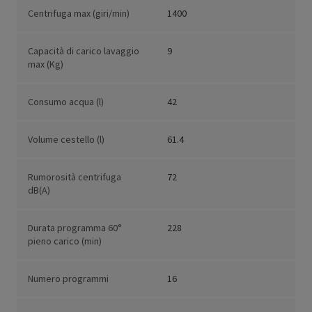
Centrifuga max (giri/min)
1400
Capacità di carico lavaggio
9
max (Kg)
Consumo acqua (l)
42
Volume cestello (l)
61.4
Rumorosità centrifuga
72
dB(A)
Durata programma 60°
228
pieno carico (min)
Numero programmi
16