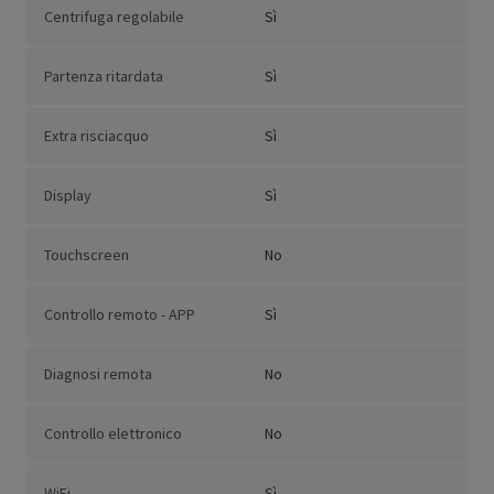
Centrifuga regolabile
Sì
Partenza ritardata
Sì
Extra risciacquo
Sì
Display
Sì
Touchscreen
No
Controllo remoto - APP
Sì
Diagnosi remota
No
Controllo elettronico
No
WiFi
Sì