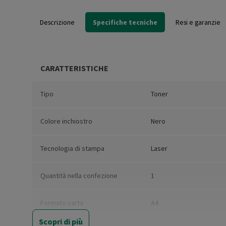
Descrizione
Specifiche tecniche
Resi e garanzie
CARATTERISTICHE
Tipo
Toner
Colore inchiostro
Nero
Tecnologia di stampa
Laser
Quantità nella confezione
1
Formato carta
A4
Scopri di più