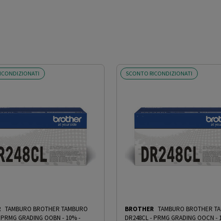
7DW; MFC-L2827DWXL; MFC-L2835DW; MFC-L2860DWE;
DW; DCP-L2627DWE; DCP-L2627DWXL; DCP-L2665DW; HL-
ICONDIZIONATI
SCONTO RICONDIZIONATI
ne.
R
TAMBURO BROTHER TAMBURO
BROTHER
TAMBURO BROTHER T
- PRMG GRADING OOBN - 10%
-
DR248CL - PRMG GRADING OOCN - 