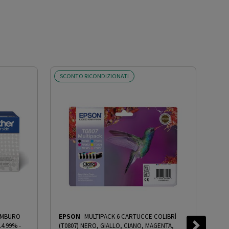
SCONTO RICONDIZIONATI
SCO
AMBURO
EPSON
MULTIPACK 6 CARTUCCE COLIBRÌ
HP
14.99%
-
(T0807) NERO, GIALLO, CIANO, MAGENTA,
PRM