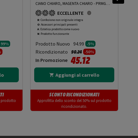
CIANO CHIARO, MAGENTA CHIARO - PRMG
ROB
GRADING ROAN - 5%
-
PRMG GRADING ROAN -
ECCELLENTE
5%
R
: Confezione non originale integra
R
: 
O
: Accessori principali presenti
O
: 
A
: Estetica prodotto come nuovo
B
: 
N
: Prodotto funzionante
N
: 
Prodotto Nuovo
Pr
94.99
4.99%
-5%
to da
Prezzo ridotto da
a
Ricondizionato
Ric
90.24
%
-50%
45.12
In Promozione
In
lo
Aggiungi al carrello
TI
SCONTO RICONDIZIONATI
l prodotto
Approfitta dello sconto del 50% sul prodotto
App
ricondizionato.