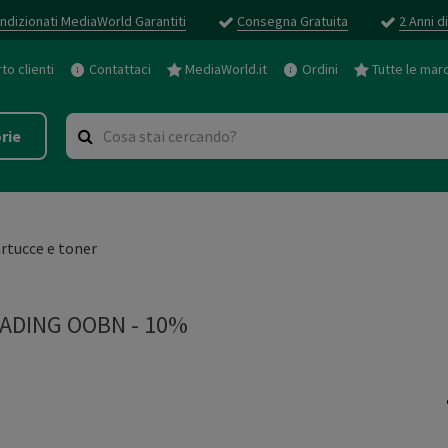
ndizionati MediaWorld Garantiti
Consegna Gratuita
2 Anni d
o clienti
Contattaci
MediaWorld.it
Ordini
Tutte le mar
rie
rtucce e toner
ADING OOBN - 10%