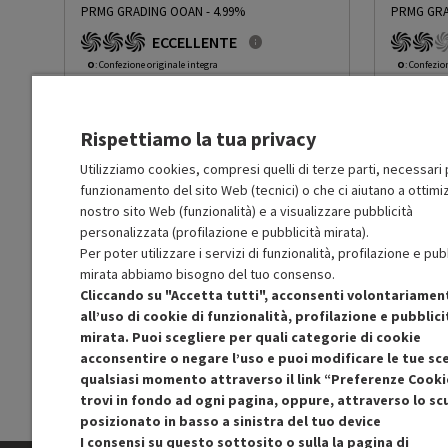
PRMG GRADING OOAN - 4.99%
PRMG GRA
Peso netto del prodotto (kg)
0.46
ECCELLENTE
O
: Confezione originale integra
O
: Confezio
O
: Accessori principali presenti
O
: Accessor
A
: Estetica prodotto come nuovo
B
: Estetica
N
: Prodotto funzionante
N
: Prodotto
PAESE DI ORIGINE
Rispettiamo la tua privacy
Prodotto Nuovo
Prodott
50.49
-4.99%
Prezzo ridotto da
a
Ricondizionato
Ricondi
47.97
-50.01%
Utilizziamo cookies, compresi quelli di terze parti, necessari p
Paese
Viet Nam
23.98
funzionamento del sito Web (tecnici) o che ci aiutano a ottimiz
In Promozione
In Prom
nostro sito Web (funzionalità) e a visualizzare pubblicità
personalizzata (profilazione e pubblicità mirata).
Aggiungi al carrello
Per poter utilizzare i servizi di funzionalità, profilazione e pub
CONTATTO LEGALE DEL PRODUTTORE
mirata abbiamo bisogno del tuo consenso.
Cliccando su "Accetta tutti", acconsenti volontariamen
SCONTO RICONDIZIONATI
S
Nome legale
Brother Industries, Ltd.
all’uso di cookie di funzionalità, profilazione e pubblici
Approfitta dello sconto del 50% sul prodotto
Approfitt
mirata. Puoi scegliere per quali categorie di cookie
ricondizionato.
acconsentire o negare l’uso e puoi modificare le tue sce
Persona responsabile
Brother International (Ne
qualsiasi momento attraverso il link “Preferenze Cooki
trovi in fondo ad ogni pagina, oppure, attraverso lo s
Email
customer@brother.it
posizionato in basso a sinistra del tuo device
I consensi su questo sottosito o sulla la pagina di