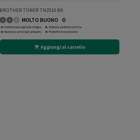
BROTHER TONER TN2510 BK
MOLTO BUONO
O
: Confezione originale integra
B
: Estetica prodotto ottima
O
: Accessori principali presenti
N
: Prodotto funzionante
Aggiungi al carrello