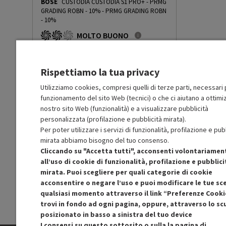
BOSE
CUSTODIA CUSTODIA S1 PRO+ - PRMG
GRADING ROBN - 10%
-
PRMG GRADING ROBN
- 10%
MOLTO BUONO
R
: Confezione non originale integra
O
: Accessori principali presenti
B
: Estetica prodotto ottima
Rispettiamo la tua privacy
N
: Prodotto funzionante
Prodotto Nuovo
59.90
-10%
Utilizziamo cookies, compresi quelli di terze parti, necessari p
funzionamento del sito Web (tecnici) o che ci aiutano a ottimiz
Prezzo ridotto da
a
Ricondizionato
53.91
-29.99%
37.74
nostro sito Web (funzionalità) e a visualizzare pubblicità
In Promozione
personalizzata (profilazione e pubblicità mirata).
Per poter utilizzare i servizi di funzionalità, profilazione e pub
Aggiungi al carrello
mirata abbiamo bisogno del tuo consenso.
Cliccando su "Accetta tutti", acconsenti volontariamen
all’uso di cookie di funzionalità, profilazione e pubblici
SCONTO RICONDIZIONATI
mirata. Puoi scegliere per quali categorie di cookie
Approfitta dello sconto del 30% sul prodotto
acconsentire o negare l’uso e puoi modificare le tue sce
ricondizionato.
qualsiasi momento attraverso il link “Preferenze Cooki
trovi in fondo ad ogni pagina, oppure, attraverso lo s
posizionato in basso a sinistra del tuo device
I consensi su questo sottosito o sulla la pagina di