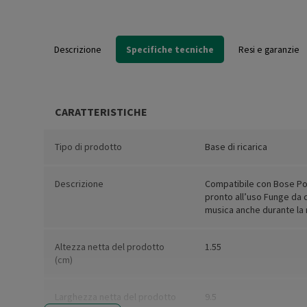
Descrizione
Specifiche tecniche
Resi e garanzie
CARATTERISTICHE
Tipo di prodotto
Base di ricarica
Descrizione
Compatibile con Bose Po
pronto all’uso Funge da 
musica anche durante la r
Altezza netta del prodotto
1.55
(cm)
Larghezza netta del prodotto
9.5