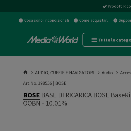
Prodotti Rico
Cosa sono i ricondizionati
Come acquistarli
Support
Tutte le catego
AUDIO, CUFFIE E NAVIGATORI
Audio
Acces
Art.No. 198556 |
BOSE
BOSE
BASE DI RICARICA BOSE BaseRi
OOBN - 10.01%