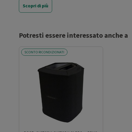
(cm)
Scopri di più
Profondità netta del prodotto
9.5
(cm)
Potresti essere interessato anche a
Peso netto del prodotto (kg)
2.61
SCONTO RICONDIZIONATI