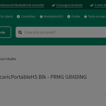
ndizionati MediaWorld Garantiti
Consegna Gratuita
2 Anni d
o clienti
Contattaci
MediaWorld.it
Ordini
Tutte le mar
rie
sori Audio
caricPortableHS Blk
-
PRMG GRADING