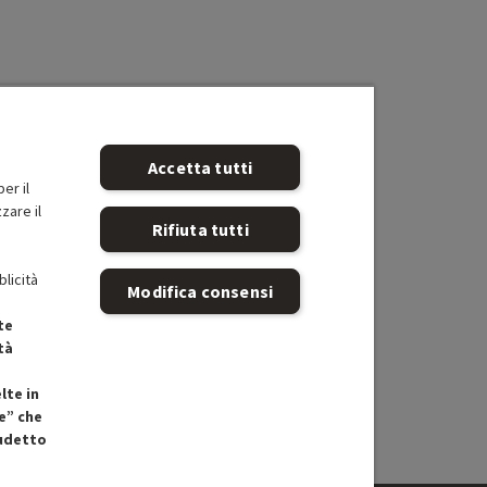
Accetta tutti
er il
zare il
Rifiuta tutti
blicità
Modifica consensi
te
tà
lte in
e” che
cudetto