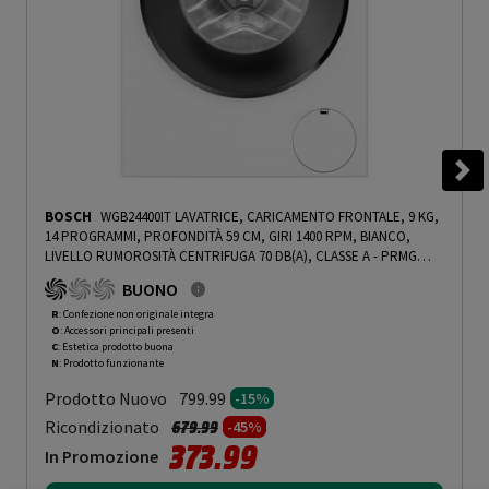
BOSCH
WGB24400IT LAVATRICE, CARICAMENTO FRONTALE, 9 KG,
14 PROGRAMMI, PROFONDITÀ 59 CM, GIRI 1400 RPM, BIANCO,
LIVELLO RUMOROSITÀ CENTRIFUGA 70 DB(A), CLASSE A - PRMG
GRADING ROCN - 15%
-
PRMG GRADING ROCN - 15%
BUONO
R
: Confezione non originale integra
O
: Accessori principali presenti
C
: Estetica prodotto buona
N
: Prodotto funzionante
Prodotto Nuovo
799.99
-15%
Prezzo ridotto da
a
Ricondizionato
679.99
-45%
373.99
In Promozione