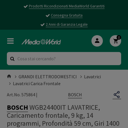
Prodotti Ricondizionati MediaWorld Garantiti
Consegna Gratuita
2 Anni di Garanzia Legale
0
GRANDI ELETTRODOMESTICI
Lavatrici
Lavatrici Carica Frontale
BOSCH
Art.No. 575864 |
BOSCH
WGB24400IT LAVATRICE,
Caricamento frontale, 9 kg, 14
programmi, Profondità 59 cm, Giri 1400