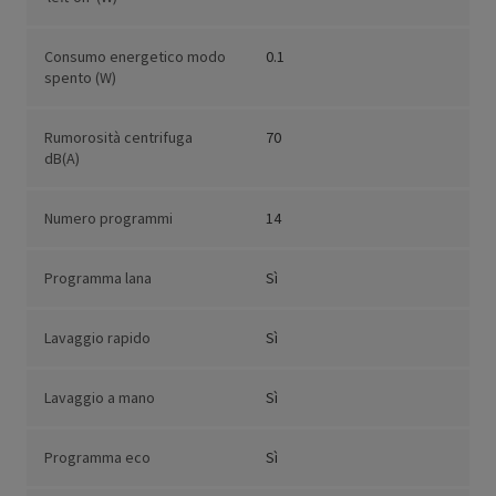
Consumo energetico modo
0.1
spento (W)
Rumorosità centrifuga
70
dB(A)
Numero programmi
14
Programma lana
Sì
Lavaggio rapido
Sì
Lavaggio a mano
Sì
Programma eco
Sì