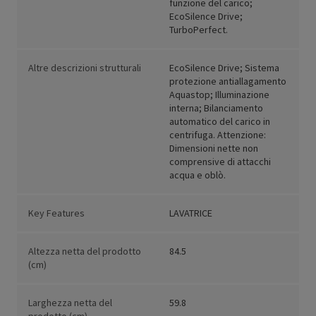
funzione del carico;
EcoSilence Drive;
TurboPerfect.
Altre descrizioni strutturali
EcoSilence Drive; Sistema
protezione antiallagamento
Aquastop; Illuminazione
interna; Bilanciamento
automatico del carico in
centrifuga. Attenzione:
Dimensioni nette non
comprensive di attacchi
acqua e oblò.
Key Features
LAVATRICE
Altezza netta del prodotto
84.5
(cm)
Larghezza netta del
59.8