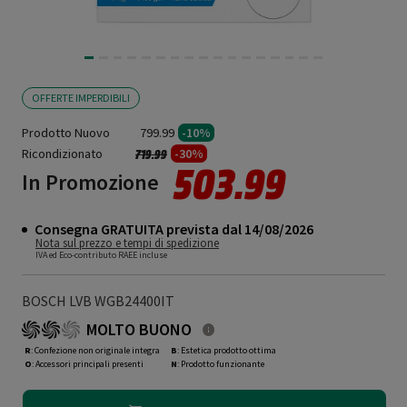
OFFERTE IMPERDIBILI
Prodotto Nuovo
799.99
-10%
Ricondizionato
Prezzo ridotto da
a
-30%
719.99
503.99
In Promozione
Consegna GRATUITA prevista dal 14/08/2026
Nota sul prezzo e tempi di spedizione
IVA ed Eco-contributo RAEE incluse
BOSCH LVB WGB24400IT
MOLTO BUONO
R
: Confezione non originale integra
B
: Estetica prodotto ottima
O
: Accessori principali presenti
N
: Prodotto funzionante