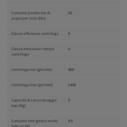
Consumo ponderato di
50
acqua per ciclo (litri)
Classe efficienza centrifuga
A
Classe emissione rumore
A
centrifuga
Centrifuga min (giri/min)
400
Centrifuga max (giri/min)
1400
Capacità di carico lavaggio
9
max (Kg)
Consumo energetico modo
0.5
'left-on' (W)