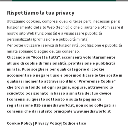
Aggiungi al carrello
Rispettiamo la tua privacy
Utilizziamo cookies, compresi quelli di terze parti, necessari per il
OFFERTE IMPERDIBILI
funzionamento del sito Web (tecnici) o che ci aiutano a ottimizzare il
nostro sito Web (funzionalità) e a visualizzare pubblicità
Risparmio garantito rispetto al corrispondente prodotto nuovo.
personalizzata (profilazione e pubblicità mirata).
Per poter utilizzare i servizi di funzionalità, profilazione e pubblicità
mirata abbiamo bisogno del tuo consenso.
Cliccando su "Accetta tutti", acconsenti volontariamente
all’uso di cookie di funzionalità, profilazione e pubblicità
mirata. Puoi scegliere per quali categorie di cookie
Condizioni generali di vendita
Recedere dal contratto qui
acconsentire o negare l’uso e puoi modificare le tue scelte in
qualsiasi momento attraverso il link “Preferenze Cookie”
Cookie Policy
che trovi in fondo ad ogni pagina, oppure, attraverso lo
scudetto posizionato in basso a sinistra del tuo device
I consensi su questo sottosito o sulla la pagina di
Preferenze cookie
registrazione B2B su mediaworld.it, non sono collegati ai
consensi che dai sul sito principale
www.mediaworld.it
Informativa privacy
Cookie Policy
|
Privacy Policy
|
Codice etico
Accessibilità