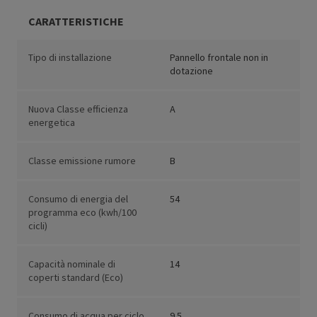
CARATTERISTICHE
Tipo di installazione
Pannello frontale non in
dotazione
Nuova Classe efficienza
A
energetica
Classe emissione rumore
B
Consumo di energia del
54
programma eco (kwh/100
cicli)
Capacità nominale di
14
coperti standard (Eco)
Consumo di acqua per ciclo
9.5