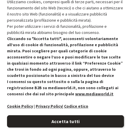
600.07
In Promozione
Utilizziamo cookies, compresi quelli di terze parti, necessari per il
funzionamento del sito Web (tecnici) o che ci aiutano a ottimizzare
il nostro sito Web (funzionalità) e a visualizzare pubblicità
Aggiungi al carrello
personalizzata (profilazione e pubblicità mirata).
Per poter utilizzare i servizi di funzionalità, profilazione e
pubblicità mirata abbiamo bisogno del tuo consenso.
SCONTO RICONDIZIONATI
Cliccando su "Accetta tutti", acconsenti volontariamente
Approfitta dello sconto del 30% sul prodotto ricondizionato.
all’uso di cookie di funzionalità, profilazione e pubblicità
mirata. Puoi scegliere per quali categorie di cookie
acconsentire o negare l’uso e puoi modificare le tue scelte
in qualsiasi momento attraverso il link “Preferenze Cookie”
che trovi in fondo ad ogni pagina, oppure, attraverso lo
scudetto posizionato in basso a sinistra del tuo device
I consensi su questo sottosito o sulla la pagina di
Condizioni generali di vendita
Recedere dal contratto qui
registrazione B2B su mediaworld.it, non sono collegati ai
consensi che dai sul sito principale
www.mediaworld.it
Cookie Policy
Cookie Policy
|
Privacy Policy
|
Codice etico
Preferenze cookie
Accetta tutti
Informativa privacy