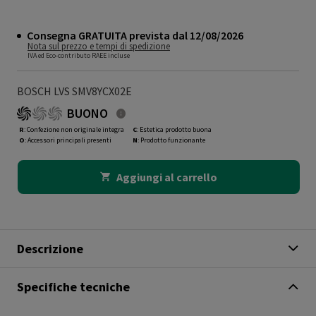
Consegna GRATUITA prevista dal 12/08/2026
Nota sul prezzo e tempi di spedizione
IVA ed Eco-contributo RAEE incluse
BOSCH LVS SMV8YCX02E
BUONO
R
: Confezione non originale integra
C
: Estetica prodotto buona
O
: Accessori principali presenti
N
: Prodotto funzionante
Aggiungi al carrello
Descrizione
Specifiche tecniche