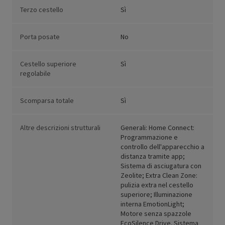
Terzo cestello
Sì
Porta posate
No
Cestello superiore
Sì
regolabile
Scomparsa totale
Sì
Altre descrizioni strutturali
Generali: Home Connect:
Programmazione e
controllo dell'apparecchio a
distanza tramite app;
Sistema di asciugatura con
Zeolite; Extra Clean Zone:
pulizia extra nel cestello
superiore; Illuminazione
interna EmotionLight;
Motore senza spazzole
EcoSilence Drive. Sistema