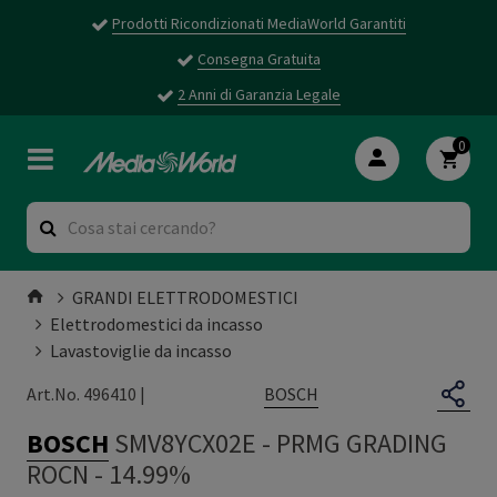
Prodotti Ricondizionati MediaWorld Garantiti
Consegna Gratuita
2 Anni di Garanzia Legale
0
GRANDI ELETTRODOMESTICI
Elettrodomestici da incasso
Lavastoviglie da incasso
BOSCH
Art.No. 496410 |
BOSCH
SMV8YCX02E
-
PRMG GRADING
ROCN - 14.99%