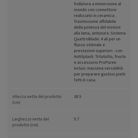
frullatore a immersione al
mondo con connettore
realizzato in ceramica .
Trasmissione affidabile
della potenza del motore
alla lama, antiusura. Sistema
QuattroBlade: 4 ali per un
flusso ottimale e
prestazioni superiori - con
AntiSplash. Tritatutto, frusta
e accessorio ProPuree
inclusi: massima versatilità
per preparare gustosi piatti
fatti in casa.
Altezza netta del prodotto
38.5
(cm)
Larghezza netta del
5.7
prodotto (cm)