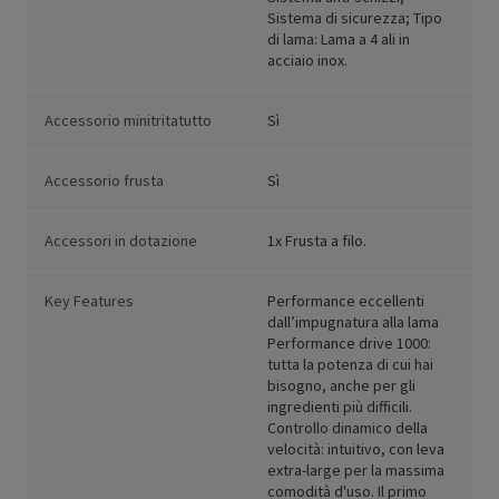
Sistema di sicurezza; Tipo
di lama: Lama a 4 ali in
acciaio inox.
Accessorio minitritatutto
Sì
Accessorio frusta
Sì
Accessori in dotazione
1x Frusta a filo.
Key Features
Performance eccellenti
dall’impugnatura alla lama
Performance drive 1000:
tutta la potenza di cui hai
bisogno, anche per gli
ingredienti più difficili.
Controllo dinamico della
velocità: intuitivo, con leva
extra-large per la massima
comodità d'uso. Il primo