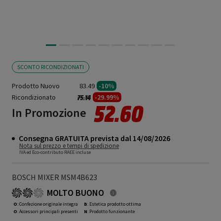
SCONTO RICONDIZIONATI
Prodotto Nuovo
83.49
-10%
Ricondizionato
Prezzo ridotto da
a
-29.99%
75.14
52.60
In Promozione
Consegna GRATUITA prevista dal 14/08/2026
Nota sul prezzo e tempi di spedizione
IVA ed Eco-contributo RAEE incluse
BOSCH MIXER MSM4B623
MOLTO BUONO
O
: Confezione originale integra
B
: Estetica prodotto ottima
O
: Accessori principali presenti
N
: Prodotto funzionante