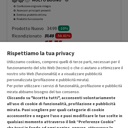
O
: Confezione originale integra
O
: Accessori principali presenti
B
: Estetica prodotto ottima
N
: Prodotto funzionante
Prodotto Nuovo
34.99
-10%
Prezzo ridotto da
a
Ricondizionato
31.49
-50.01%
15.74
In Promozione
Rispettiamo la tua privacy
Aggiungi al carrello
Utilizziamo cookies, compresi quelli di terze parti, necessari per il
funzionamento del sito Web (tecnici) o che ci aiutano a ottimizzare il
nostro sito Web (funzionalità) e a visualizzare pubblicità
SCONTO RICONDIZIONATI
personalizzata (profilazione e pubblicità mirata).
Approfitta dello sconto del 50% sul prodotto ricondizionato.
Per poter utilizzare i servizi di funzionalità, profilazione e pubblicità
mirata abbiamo bisogno del tuo consenso.
Cliccando su "Accetta tutti", acconsenti volontariamente
all’uso di cookie di funzionalità, profilazione e pubblicità
mirata. Puoi scegliere per quali categorie di cookie
acconsentire o negare l’uso e puoi modificare le tue scelte in
qualsiasi momento attraverso il link “Preferenze Cookie”
Condizioni generali di vendita
Recedere dal contratto qui
che trovi in fondo ad ogni pagina, oppure, attraverso lo