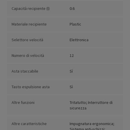
Capacità recipiente (l)
0.6
Materiale recipiente
Plastic
Selettore velocità
Elettronica
Numero di velocità
12
Asta staccabile
Sì
Tasto espulsione asta
Sì
Altre funzioni
Tritatutto; Interruttore di
sicurezza
Altre caratteristiche
Impugnatura ergonomica;
Sistema anti-schizzi;