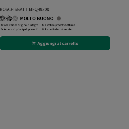
BOSCH SBATT MFQ49300
MOLTO BUONO
O
: Confezione originale integra
B
: Estetica prodotto ottima
O
: Accessori principali presenti
N
: Prodotto funzionante
Aggiungi al carrello