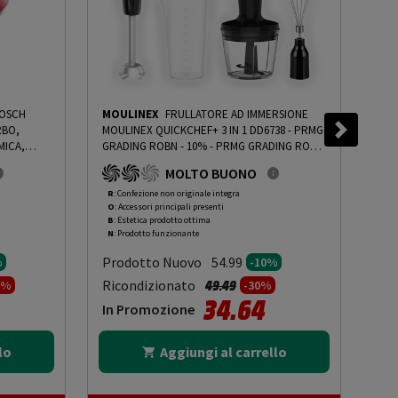
BOSCH
MOULINEX
FRULLATORE AD IMMERSIONE
BO
RBO,
MOULINEX QUICKCHEF+ 3 IN 1 DD6738 - PRMG
BOS
MICA,
GRADING ROBN - 10%
-
PRMG GRADING ROBN
ERG
CIAIO
- 10%
LIV
MOLTO BUONO
N - 10%
-
INC
OOC
R
: Confezione non originale integra
O
: 
O
: Accessori principali presenti
O
: 
14.
B
: Estetica prodotto ottima
C
: 
N
: Prodotto funzionante
N
: 
Prodotto Nuovo
Pr
54.99
%
-10%
to da
Prezzo ridotto da
a
Ricondizionato
Ric
49.49
9%
-30%
34.64
In Promozione
In
lo
Aggiungi al carrello