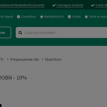
ndizionati MediaWorld Garantiti
Consegna Gratuita
2 Anni d
o clienti
Contattaci
MediaWorld.it
Ordini
Tutte le mar
rie
FE'
Preparazione cibi
Sbattitori
OOBN - 10%