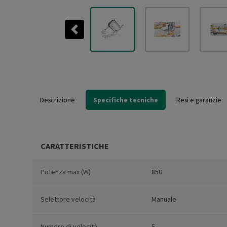
Previous
Descrizione
Specifiche tecniche
Resi e garanzie
CARATTERISTICHE
Potenza max (W)
850
Selettore velocità
Manuale
Numero di velocità
5