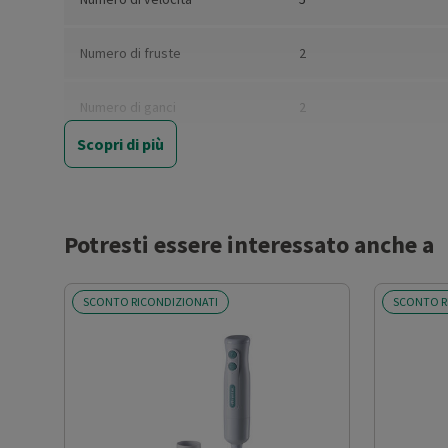
Numero di fruste
2
Numero di ganci
2
Scopri di più
Tasto turbo
Sì
Tasto di espulsione
Sì
fruste/ganci
Potresti essere interessato anche a
Accessori lavabili in
Sì
SCONTO RICONDIZIONATI
SCONTO R
lavastoviglie
Altre funzioni
Pulse/Turbo
Cordless
No