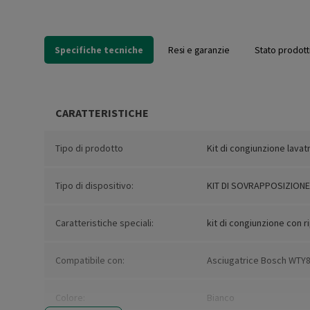
Specifiche tecniche
Resi e garanzie
Stato prodott
CARATTERISTICHE
Tipo di prodotto
Kit di congiunzione lavat
Tipo di dispositivo:
KIT DI SOVRAPPOSIZIONE
Caratteristiche speciali:
kit di congiunzione con ri
Compatibile con:
Asciugatrice Bosch WTY8
Colore:
Bianco