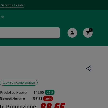
i Garanzia Legale
che
0
SCONTO RICONDIZIONATI
Prodotto Nuovo
149.00
-15%
Prezzo ridotto da
a
Ricondizionato
126.65
-30%
88.65
In Promozione