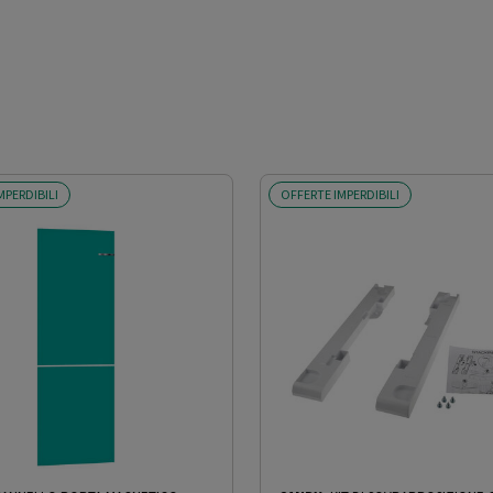
vatrice-asciugatrice
MPERDIBILI
OFFERTE IMPERDIBILI
ons@bshg.com