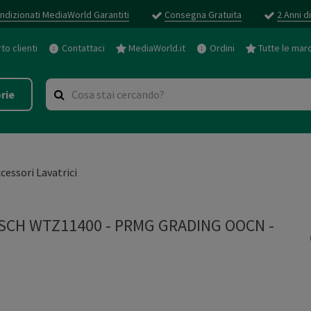
ndizionati MediaWorld Garantiti
Consegna Gratuita
2 Anni d
o clienti
Contattaci
MediaWorld.it
Ordini
Tutte le mar
rie
cessori Lavatrici
OSCH WTZ11400 - PRMG GRADING OOCN -