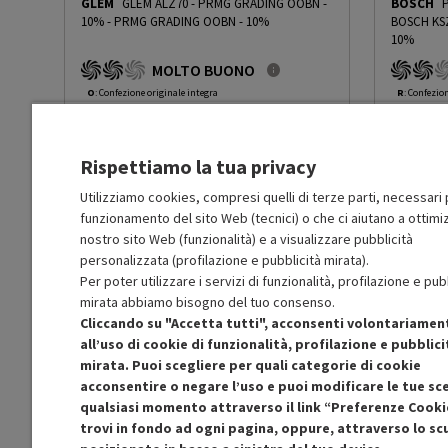
GLEM
GLEM ALZ70 - PRMG GRADING OOBN -
BOSCH
10%
-
PRMG GRADING OOBN - 10%
BOSCH KS
URL del sito web
www.bsh-group.com
10%
MOLTO BUONO
EU Fondata
true
O
: Confezione originale integra
R
: Confezio
O
: Accessori principali presenti
O
: Accessor
B
: Estetica prodotto ottima
B
: Estetica
Indirizzo
Carl-Wery-Straße 34
N
: Prodotto funzionante
N
: Prodotto
Rispettiamo la tua privacy
Prodotto Nuovo
Prodott
58.99
-10%
Città
Munchen
Prezzo ridotto da
a
Ricondizionato
Ricondi
53.09
-50%
Utilizziamo cookies, compresi quelli di terze parti, necessari p
26.54
funzionamento del sito Web (tecnici) o che ci aiutano a ottimiz
In Promozione
In Prom
nostro sito Web (funzionalità) e a visualizzare pubblicità
Codice postale
81739
personalizzata (profilazione e pubblicità mirata).
Aggiungi al carrello
Per poter utilizzare i servizi di funzionalità, profilazione e pub
Paese
Germania
mirata abbiamo bisogno del tuo consenso.
Cliccando su "Accetta tutti", acconsenti volontariamen
SCONTO RICONDIZIONATI
all’uso di cookie di funzionalità, profilazione e pubblici
Approfitta dello sconto del 50% sul prodotto
Risparmio 
mirata. Puoi scegliere per quali categorie di cookie
ricondizionato.
acconsentire o negare l’uso e puoi modificare le tue sce
qualsiasi momento attraverso il link “Preferenze Cooki
trovi in fondo ad ogni pagina, oppure, attraverso lo s