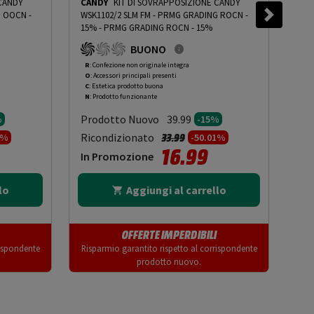
 CANDY
CANDY
KIT DI SOVRAPPOSIZIONE CANDY
BO
G OOCN -
WSK1102/2 SLM FM - PRMG GRADING ROCN -
IL 
15%
-
PRMG GRADING ROCN - 15%
GRA
BUONO
R
: Confezione non originale integra
R
: 
O
: Accessori principali presenti
O
: 
C
: Estetica prodotto buona
A
: 
N
: Prodotto funzionante
N
: 
Prodotto Nuovo
Pr
39.99
%
-15%
to da
Prezzo ridotto da
a
Ricondizionato
Ric
33.99
1%
-50.01%
16.99
In Promozione
In
lo
Aggiungi al carrello
OFFERTE IMPERDIBILI
rispondente
Risparmio garantito rispetto al corrispondente
Risp
prodotto nuovo.