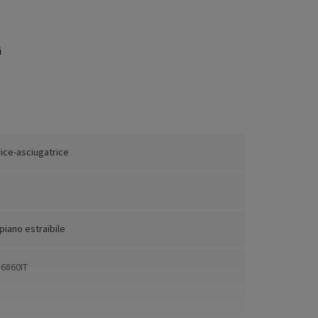
i
rice-asciugatrice
piano estraibile
6860IT