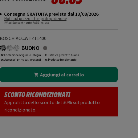
Consegna GRATUITA prevista dal 13/08/2026
Nota sul prezzo e tempi di spedizione
IVA ed Eco-contributo RAEE incluse
BOSCH ACC.WTZ11400
BUONO
O
: Confezione originale integra
C
: Estetica prodotto buona
O
: Accessori principali presenti
N
: Prodotto funzionante
Aggiungi al carrello
SCONTO RICONDIZIONATI
Approfitta dello sconto del 30% sul prodotto
ricondizionato.