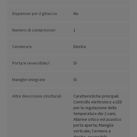
Dispenser per il ghiaccio
No
Numero di compressori
1
Cerniera/e
Destra
Porta/e reversibile/i
Sì
Maniglie integrate
Sì
Altre descrizioni strutturali
Caratteristiche principali:
Controllo elettronico a LED
per la regolazione della
temperatura dei 2 vani;
Allarme ottico ed acustico
porta aperta; Maniglia
verticale; Cerniere a
destra, reversibili;