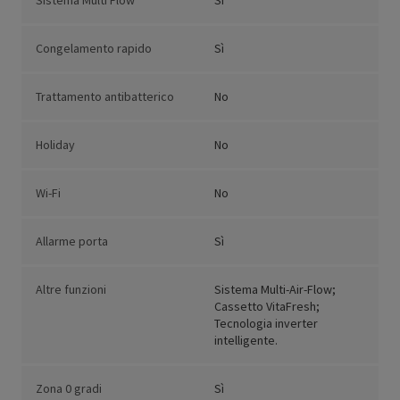
Sistema Multi Flow
Sì
Congelamento rapido
Sì
Trattamento antibatterico
No
Holiday
No
Wi-Fi
No
Allarme porta
Sì
Altre funzioni
Sistema Multi-Air-Flow;
Cassetto VitaFresh;
Tecnologia inverter
intelligente.
Zona 0 gradi
Sì