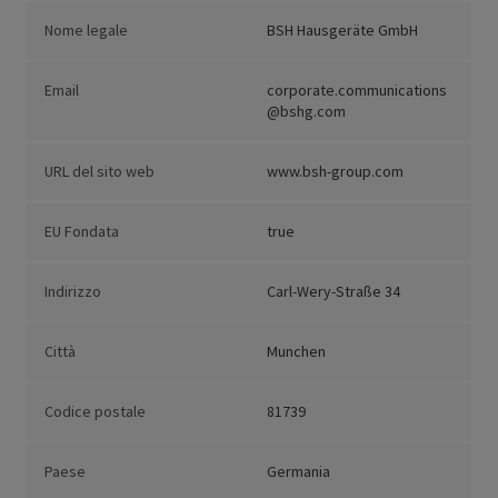
Nome legale
BSH Hausgeräte GmbH
Email
corporate.communications
@bshg.com
URL del sito web
www.bsh-group.com
EU Fondata
true
Indirizzo
Carl-Wery-Straße 34
Città
Munchen
Codice postale
81739
Paese
Germania