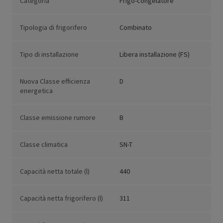
Categoria
Frigo-congelatore
Tipologia di frigorifero
Combinato
Tipo di installazione
Libera installazione (FS)
Nuova Classe efficienza
D
energetica
Classe emissione rumore
B
Classe climatica
SN-T
Capacità netta totale (l)
440
Capacità netta frigorifero (l)
311