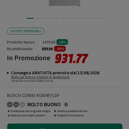
OFFERTE IMPERDIBILI
Prodotto Nuovo
1479.00
-10%
Ricondizionato
Prezzo ridotto da
a
-30%
1331.10
931.77
In Promozione
Consegna GRATUITA prevista dal 13/08/2026
Nota sul prezzo e tempi di spedizione
IVA ed Eco-contributo RAEE incluse
BOSCH COMBI KGN497LDF
MOLTO BUONO
R
: Confezione non originale integra
B
: Estetica prodotto ottima
O
: Accessori principali presenti
N
: Prodotto funzionante