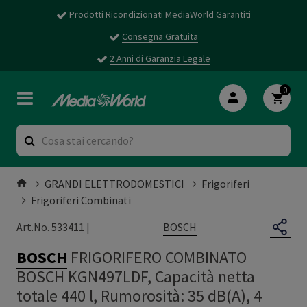
Prodotti Ricondizionati MediaWorld Garantiti
Consegna Gratuita
2 Anni di Garanzia Legale
0
GRANDI ELETTRODOMESTICI
Frigoriferi
Frigoriferi Combinati
BOSCH
Art.No. 533411 |
BOSCH
FRIGORIFERO COMBINATO
BOSCH KGN497LDF, Capacità netta
totale 440 l, Rumorosità: 35 dB(A), 4