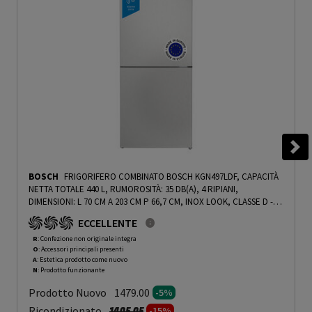
BOSCH
FRIGORIFERO COMBINATO BOSCH KGN497LDF, CAPACITÀ
NETTA TOTALE 440 L, RUMOROSITÀ: 35 DB(A), 4 RIPIANI,
DIMENSIONI: L 70 CM A 203 CM P 66,7 CM, INOX LOOK, CLASSE D -
PRMG GRADING ROAN - 5%
-
PRMG GRADING ROAN - 5%
ECCELLENTE
R
: Confezione non originale integra
O
: Accessori principali presenti
A
: Estetica prodotto come nuovo
N
: Prodotto funzionante
Prodotto Nuovo
1479.00
-5%
Prezzo ridotto da
a
Ricondizionato
1405.05
-15%