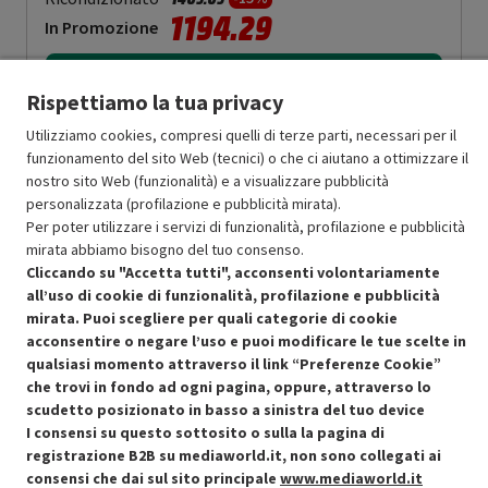
1194.29
In Promozione
Aggiungi al carrello
Rispettiamo la tua privacy
Utilizziamo cookies, compresi quelli di terze parti, necessari per il
funzionamento del sito Web (tecnici) o che ci aiutano a ottimizzare il
SCONTO RICONDIZIONATI
nostro sito Web (funzionalità) e a visualizzare pubblicità
Approfitta dello sconto del 15% sul prodotto ricondizionato.
personalizzata (profilazione e pubblicità mirata).
Per poter utilizzare i servizi di funzionalità, profilazione e pubblicità
mirata abbiamo bisogno del tuo consenso.
Cliccando su "Accetta tutti", acconsenti volontariamente
all’uso di cookie di funzionalità, profilazione e pubblicità
mirata. Puoi scegliere per quali categorie di cookie
Condizioni generali di vendita
acconsentire o negare l’uso e puoi modificare le tue scelte in
Recedere dal contratto qui
qualsiasi momento attraverso il link “Preferenze Cookie”
che trovi in fondo ad ogni pagina, oppure, attraverso lo
Cookie Policy
scudetto posizionato in basso a sinistra del tuo device
I consensi su questo sottosito o sulla la pagina di
Preferenze cookie
registrazione B2B su mediaworld.it, non sono collegati ai
consensi che dai sul sito principale
www.mediaworld.it