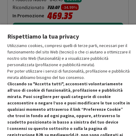
Prezzo ridotto da
a
Ricondizionato
722.07
-34.99%
469.35
In Promozione
Aggiungi al carrello
Rispettiamo la tua privacy
Utilizziamo cookies, compresi quelli di terze parti, necessari per il
funzionamento del sito Web (tecnici) o che ci aiutano a ottimizzare il
OFFERTE IMPERDIBILI
nostro sito Web (funzionalità) e a visualizzare pubblicità
Risparmio garantito rispetto al corrispondente prodotto nuovo.
personalizzata (profilazione e pubblicità mirata).
Per poter utilizzare i servizi di funzionalità, profilazione e pubblicità
mirata abbiamo bisogno del tuo consenso.
Cliccando su "Accetta tutti", acconsenti volontariamente
all’uso di cookie di funzionalità, profilazione e pubblicità
mirata. Puoi scegliere per quali categorie di cookie
Condizioni generali di vendita
acconsentire o negare l’uso e puoi modificare le tue scelte in
Recedere dal contratto qui
qualsiasi momento attraverso il link “Preferenze Cookie”
che trovi in fondo ad ogni pagina, oppure, attraverso lo
Cookie Policy
scudetto posizionato in basso a sinistra del tuo device
I consensi su questo sottosito o sulla la pagina di
Preferenze cookie
registrazione B2B su mediaworld.it, non sono collegati ai