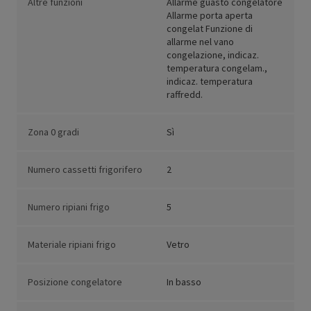
Altre funzioni
Allarme guasto congelatore
Allarme porta aperta
congelat Funzione di
allarme nel vano
congelazione, indicaz.
temperatura congelam.,
indicaz. temperatura
raffredd.
Zona 0 gradi
Sì
Numero cassetti frigorifero
2
Numero ripiani frigo
5
Materiale ripiani frigo
Vetro
Posizione congelatore
In basso