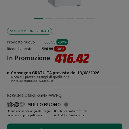
SCONTO RICONDIZIONATI
Prodotto Nuovo
660.99
-10%
Ricondizionato
Prezzo ridotto da
a
-30%
594.89
416.42
In Promozione
Consegna GRATUITA prevista dal 13/08/2026
Nota sul prezzo e tempi di spedizione
IVA ed Eco-contributo RAEE incluse
BOSCH COMBI KGN39VWEQ
MOLTO BUONO
R
: Confezione non originale integra
B
: Estetica prodotto ottima
O
: Accessori principali presenti
N
: Prodotto funzionante