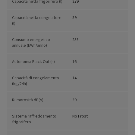
Capacità netta frigorifero (l)
279
Capacità netta congelatore
89
(l)
Consumo energetico
238
annuale (kWh/anno)
Autonomia Black-Out (h)
16
Capacità di congelamento
14
(kg/24h)
Rumorosità dB(A)
39
Sistema raffreddamento
No Frost
frigorifero