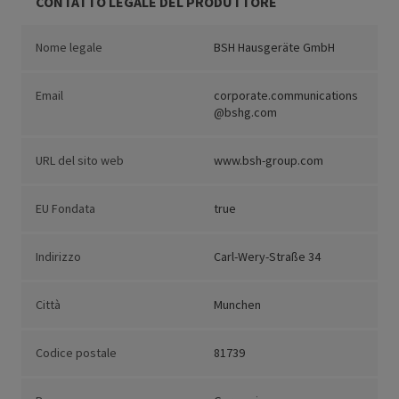
CONTATTO LEGALE DEL PRODUTTORE
Nome legale
BSH Hausgeräte GmbH
Email
corporate.communications
@bshg.com
URL del sito web
www.bsh-group.com
EU Fondata
true
Indirizzo
Carl-Wery-Straße 34
Città
Munchen
Codice postale
81739