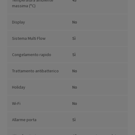
Temperatura ambiente
43
massima (°C)
Display
No
Sistema Multi Flow
Sì
Congelamento rapido
Sì
Trattamento antibatterico
No
Holiday
No
Wi-Fi
No
Allarme porta
Sì