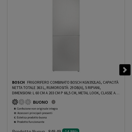
BOSCH
FRIGORIFERO COMBINATO BOSCH KGN392LAG, CAPACITÀ
NETTA TOTALE 363 L, RUMOROSITÀ: 29 DB(A), 5 RIPIANI,
DIMENSIONI: L 60 CM A 203 CM P 66,5 CM, METAL LOOK, CLASSE A -
PRMG GRADING ROCN - 14.99%
-
PRMG GRADING ROCN - 14.99%
BUONO
R
: Confezione non originale integra
O
: Accessori principali presenti
C
: Estetica prodotto buona
N
: Prodotto funzionante
Prodotto Nuovo
849.49
-14.99%