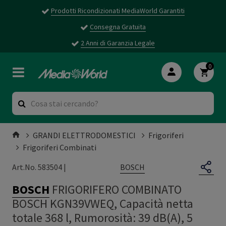
Prodotti Ricondizionati MediaWorld Garantiti
Consegna Gratuita
2 Anni di Garanzia Legale
0
GRANDI ELETTRODOMESTICI
Frigoriferi
Frigoriferi Combinati
BOSCH
Art.No. 583504 |
BOSCH
FRIGORIFERO COMBINATO
BOSCH KGN39VWEQ, Capacità netta
totale 368 l, Rumorosità: 39 dB(A), 5