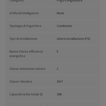
Categoria
Frigo-congelatore
Artificial Intelligence:
None
Tipologia di frigorifero
Combinato
Tipo di installazione
Libera installazione (FS)
Nuova Classe efficienza
E
energetica
Classe emissione rumore
C
Classe climatica
SN-T
Capacità netta totale (l)
368