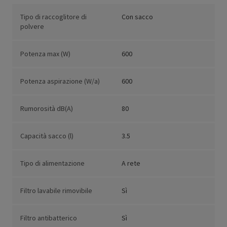
Tipo di raccoglitore di
Con sacco
polvere
Potenza max (W)
600
Potenza aspirazione (W/a)
600
Rumorosità dB(A)
80
Capacità sacco (l)
3.5
Tipo di alimentazione
A rete
Filtro lavabile rimovibile
Sì
Filtro antibatterico
Sì