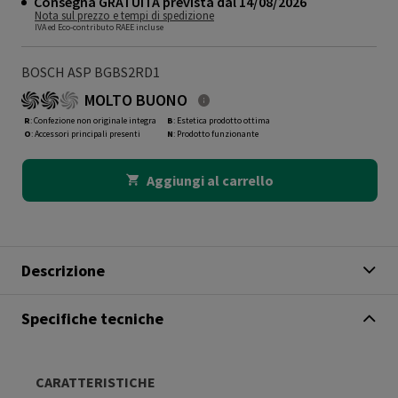
Consegna GRATUITA prevista dal 14/08/2026
Nota sul prezzo e tempi di spedizione
IVA ed Eco-contributo RAEE incluse
BOSCH ASP BGBS2RD1
MOLTO BUONO
R
: Confezione non originale integra
B
: Estetica prodotto ottima
O
: Accessori principali presenti
N
: Prodotto funzionante
Aggiungi al carrello
Descrizione
Specifiche tecniche
CARATTERISTICHE