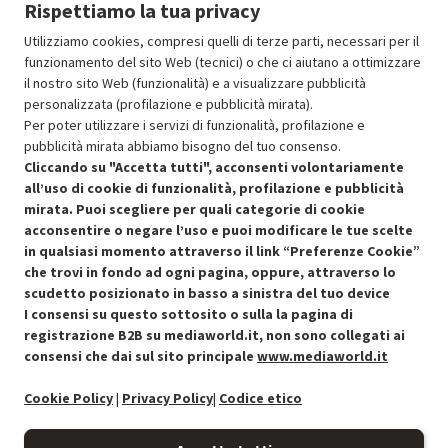
Rispettiamo la tua privacy
Prezzo ridotto da
a
Ricondizionato
89.10
-30%
62.37
In Promozione
Utilizziamo cookies, compresi quelli di terze parti, necessari per il
funzionamento del sito Web (tecnici) o che ci aiutano a ottimizzare
il nostro sito Web (funzionalità) e a visualizzare pubblicità
Aggiungi al carrello
personalizzata (profilazione e pubblicità mirata).
Per poter utilizzare i servizi di funzionalità, profilazione e
pubblicità mirata abbiamo bisogno del tuo consenso.
SCONTO RICONDIZIONATI
Cliccando su "Accetta tutti", acconsenti volontariamente
Approfitta dello sconto del 30% sul prodotto ricondizionato.
all’uso di cookie di funzionalità, profilazione e pubblicità
mirata. Puoi scegliere per quali categorie di cookie
acconsentire o negare l’uso e puoi modificare le tue scelte
in qualsiasi momento attraverso il link “Preferenze Cookie”
che trovi in fondo ad ogni pagina, oppure, attraverso lo
scudetto posizionato in basso a sinistra del tuo device
I consensi su questo sottosito o sulla la pagina di
Condizioni generali di vendita
Recedere dal contratto qui
registrazione B2B su mediaworld.it, non sono collegati ai
consensi che dai sul sito principale
www.mediaworld.it
Cookie Policy
Cookie Policy
|
Privacy Policy
|
Codice etico
Preferenze cookie