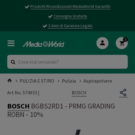
Prodotti Ricondizionati MediaWorld Garantiti
Consegna Gratuita
2 Anni di Garanzia Legale
0
PULIZIA E STIRO
Pulizia
Aspirapolvere
BOSCH
Art.No. 574933 |
BOSCH
BGBS2RD1
-
PRMG GRADING
ROBN - 10%