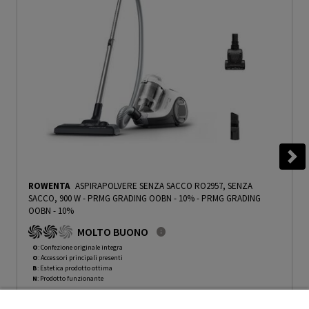
ROWENTA
ASPIRAPOLVERE SENZA SACCO RO2957, SENZA
SACCO, 900 W - PRMG GRADING OOBN - 10%
-
PRMG GRADING
OOBN - 10%
MOLTO BUONO
O
: Confezione originale integra
O
: Accessori principali presenti
B
: Estetica prodotto ottima
N
: Prodotto funzionante
Prodotto Nuovo
99.00
-10%