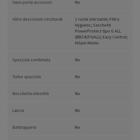
Vano porta accessori
No
Altre descrizioni strutturali
1 ruota sterzante; Filtro
Hygienic; Sacchetti
PowerProtect tipo G ALL
(BBZ41FGALL); Easy Control;
HiSpin Motor.
Spazzola combinata
No
Turbo spazzola
No
Bocchetta imbottiti
No
Lancia
No
Battitappeto
No