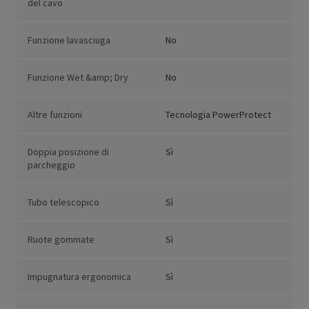
del cavo
Funzione lavasciuga
No
Funzione Wet &amp; Dry
No
Altre funzioni
Tecnologia PowerProtect
Doppia posizione di
Sì
parcheggio
Tubo telescopico
Sì
Ruote gommate
Sì
Impugnatura ergonomica
Sì