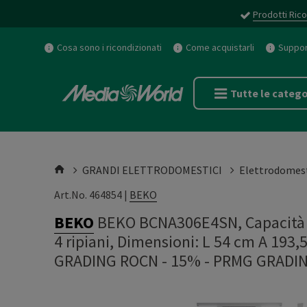
Prodotti Rico
Cosa sono i ricondizionati
Come acquistarli
Support
Tutte le catego
GRANDI ELETTRODOMESTICI
Elettrodomest
Art.No. 464854 |
BEKO
BEKO
BEKO BCNA306E4SN, Capacità ne
4 ripiani, Dimensioni: L 54 cm A 193,
GRADING ROCN - 15%
-
PRMG GRADIN