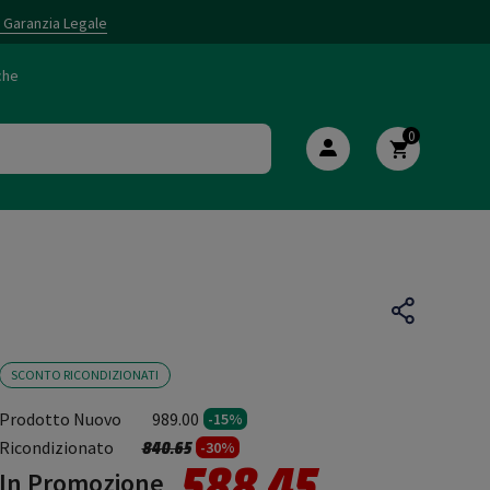
i Garanzia Legale
che
0
SCONTO RICONDIZIONATI
Prodotto Nuovo
989.00
-15%
Prezzo ridotto da
a
Ricondizionato
840.65
-30%
588.45
In Promozione