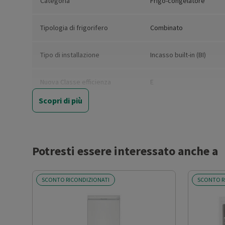
Categoria
Frigo-congelatore
Tipologia di frigorifero
Combinato
Tipo di installazione
Incasso built-in (BI)
Nuova Classe efficienza
E
energetica
Scopri di più
Classe emissione rumore
C
Classe climatica
SN-T
Potresti essere interessato anche a
Capacità lorda totale (l)
306
SCONTO RICONDIZIONATI
SCONTO R
Capacità netta totale (l)
284