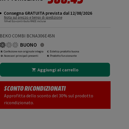
Consegna GRATUITA prevista dal 12/08/2026
Nota sul prezzo e tempi di spedizione
IVA ed Eco-contributo RAEE incluse
BEKO COMBI BCNA306E4SN
BUONO
R
: Confezione non originale integra
C
: Estetica prodotto buona
O
: Accessori principali presenti
N
: Prodotto funzionante
Aggiungi al carrello
SCONTO RICONDIZIONATI
Approfitta dello sconto del 30% sul prodotto
ricondizionato.