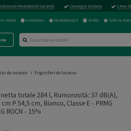
ndizionati MediaWorld Garantiti
Consegna Gratuita
2 Anni d
o clienti
Contattaci
MediaWorld.it
Ordini
Tutte le mar
rie
ici da incasso
Frigoriferi da Incasso
tta totale 284 l, Rumorosità: 37 dB(A),
5 cm P 54,5 cm, Bianco, Classe E - PRMG
G ROCN - 15%