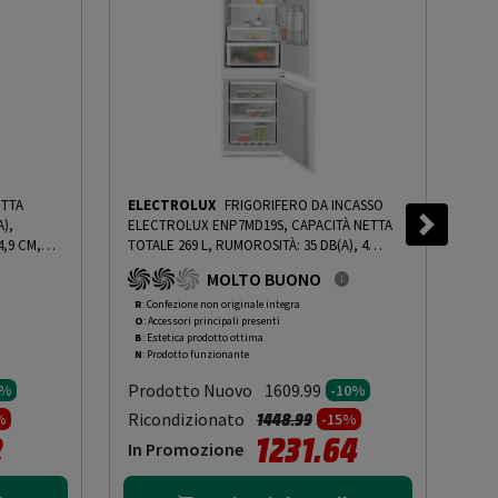
ETTA
ELECTROLUX
FRIGORIFERO DA INCASSO
BO
A),
ELECTROLUX ENP7MD19S, CAPACITÀ NETTA
KIN
4,9 CM,
TOTALE 269 L, RUMOROSITÀ: 35 DB(A), 4
RUMO
 15%
-
RIPIANI, DIMENSIONI: L 54,6 CM A 188,4 CM P
DIME
MOLTO BUONO
54,9 CM, BIANCO, CLASSE D - PRMG GRADING
BIA
ROBN - 10%
-
PRMG GRADING ROBN - 10%
10%
R
: Confezione non originale integra
R
: 
O
: Accessori principali presenti
O
: 
B
: Estetica prodotto ottima
B
: 
N
: Prodotto funzionante
N
: 
Prodotto Nuovo
Pr
1609.99
5%
-10%
to da
Prezzo ridotto da
a
Ricondizionato
Ric
1448.99
%
-15%
2
1231.64
In Promozione
In