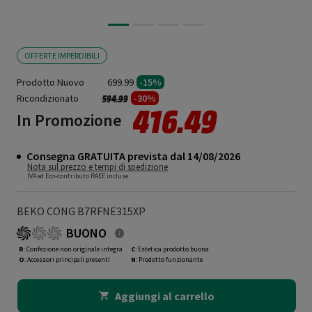
OFFERTE IMPERDIBILI
Prodotto Nuovo
699.99
-15%
Ricondizionato
Prezzo ridotto da
a
-30%
594.99
416.49
In Promozione
Consegna GRATUITA prevista dal 14/08/2026
Nota sul prezzo e tempi di spedizione
IVA ed Eco-contributo RAEE incluse
BEKO CONG B7RFNE315XP
BUONO
R
: Confezione non originale integra
C
: Estetica prodotto buona
O
: Accessori principali presenti
N
: Prodotto funzionante
Aggiungi al carrello