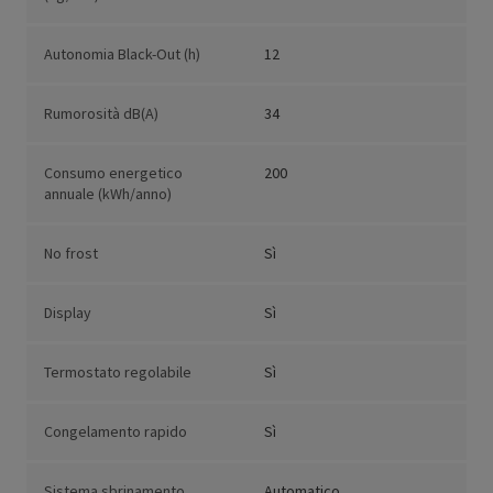
Autonomia Black-Out (h)
12
Rumorosità dB(A)
34
Consumo energetico
200
annuale (kWh/anno)
No frost
Sì
Display
Sì
Termostato regolabile
Sì
Congelamento rapido
Sì
Sistema sbrinamento
Automatico