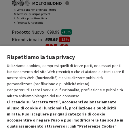
MOLTO BUONO
R
: Confezione non originale integra
O
: Accessori principali presenti
B
: Estetica prodotto ottima
N
: Prodotto funzionante
Prodotto Nuovo
699.99
-10%
Prezzo ridotto da
a
Ricondizionato
629.99
-15%
535.49
In Promozione
Rispettiamo la tua privacy
Aggiungi al carrello
Utilizziamo cookies, compresi quelli di terze parti, necessari per il
funzionamento del sito Web (tecnici) o che ci aiutano a ottimizzare il
nostro sito Web (funzionalità) e a visualizzare pubblicità
SCONTO RICONDIZIONATI
personalizzata (profilazione e pubblicità mirata).
Approfitta dello sconto del 15% sul prodotto ricondizionato.
Per poter utilizzare i servizi di funzionalità, profilazione e pubblicità
mirata abbiamo bisogno del tuo consenso.
Cliccando su "Accetta tutti", acconsenti volontariamente
all’uso di cookie di funzionalità, profilazione e pubblicità
mirata. Puoi scegliere per quali categorie di cookie
acconsentire o negare l’uso e puoi modificare le tue scelte in
qualsiasi momento attraverso il link “Preferenze Cookie”
Condizioni generali di vendita