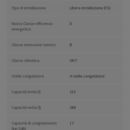
Tipo di installazione
Libera installazione (FS)
Nuova Classe efficienza
D
energetica
Classe emissione rumore
B
Classe climatica
SN-T
Stelle congelatore
4 stelle congelatore
Capacità lorda (l)
315
Capacità netta (l)
286
Capacità di congelamento
17
(kg/24h)