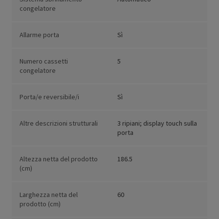
congelatore
Allarme porta
Sì
Numero cassetti
5
congelatore
Porta/e reversibile/i
Sì
Altre descrizioni strutturali
3 ripiani; display touch sulla
porta
Altezza netta del prodotto
186.5
(cm)
Larghezza netta del
60
prodotto (cm)