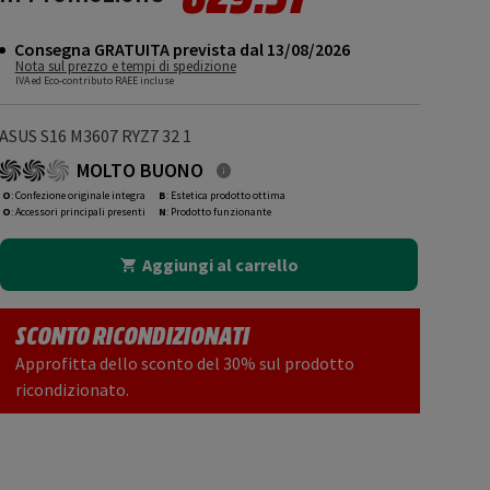
Consegna GRATUITA prevista dal 13/08/2026
Nota sul prezzo e tempi di spedizione
IVA ed Eco-contributo RAEE incluse
ASUS S16 M3607 RYZ7 32 1
MOLTO BUONO
O
: Confezione originale integra
B
: Estetica prodotto ottima
O
: Accessori principali presenti
N
: Prodotto funzionante
Aggiungi al carrello
SCONTO RICONDIZIONATI
Approfitta dello sconto del 30% sul prodotto
ricondizionato.