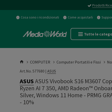
Prodotti Rico
Cosa sono i ricondizionati
Come acquistarli
Support
Tutte le catego
COMPUTER
Computer Portatili e Fissi
No
Art.No. 577680 |
ASUS
ASUS
ASUS Vivobook S16 M3607 Copi
Ryzen AI 7 350, AMD Radeon™ Onboar
Silver, Windows 11 Home - PRMG G
- 10%