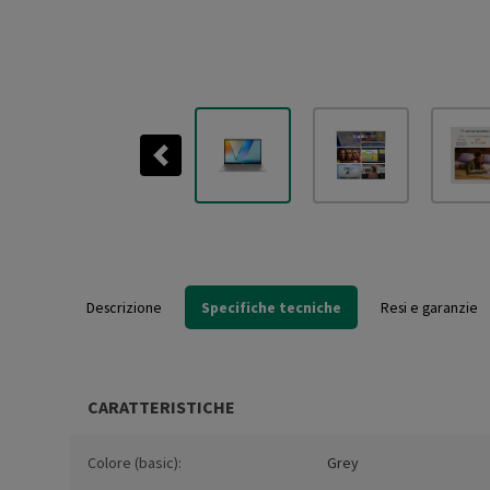
Previous
Descrizione
Specifiche tecniche
Resi e garanzie
CARATTERISTICHE
Colore (basic):
Grey