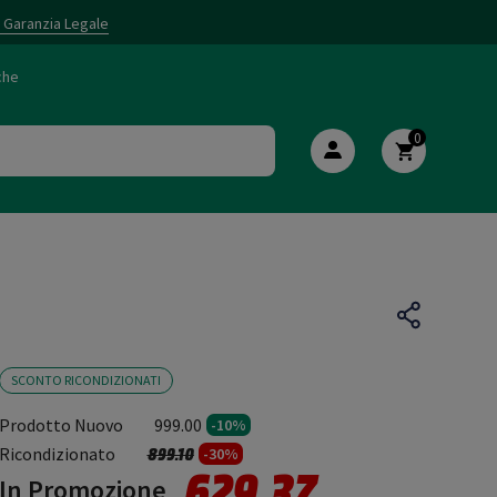
i Garanzia Legale
che
0
SCONTO RICONDIZIONATI
Prodotto Nuovo
999.00
-10%
Prezzo ridotto da
a
Ricondizionato
899.10
-30%
629.37
In Promozione