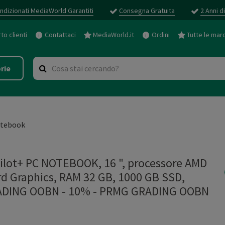
ndizionati MediaWorld Garantiti
Consegna Gratuita
2 Anni d
o clienti
Contattaci
MediaWorld.it
Ordini
Tutte le mar
rie
tebook
lot+ PC NOTEBOOK, 16 ", processore AMD
d Graphics, RAM 32 GB, 1000 GB SSD,
RADING OOBN - 10%
-
PRMG GRADING OOBN