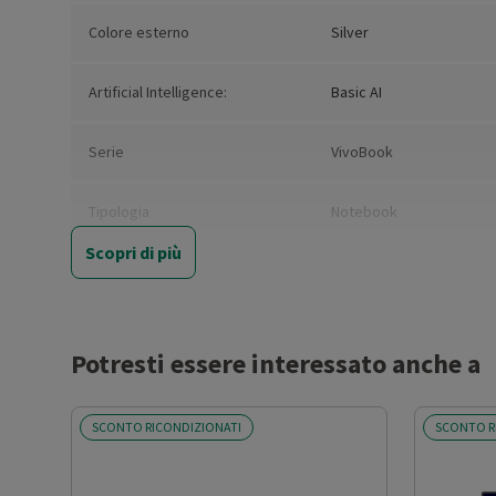
Colore esterno
Silver
Artificial Intelligence:
Basic AI
Serie
VivoBook
Tipologia
Notebook
Scopri di più
Convertibile
No
Marca del processore
AMD
Potresti essere interessato anche a
Modello Processore:
Ryzen AI 7
SCONTO RICONDIZIONATI
SCONTO R
Sigla Processore
350