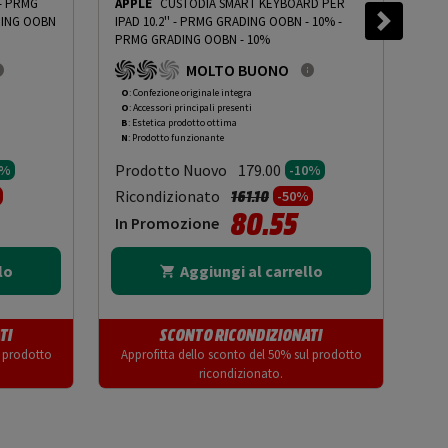
 - PRMG
APPLE
CUSTODIA SMART KEYBOARD PER
APP
ING OOBN
IPAD 10.2'' - PRMG GRADING OOBN - 10%
-
IPA
PRMG GRADING OOBN - 10%
PRM
MOLTO BUONO
O
: Confezione originale integra
O
: 
O
: Accessori principali presenti
O
: 
B
: Estetica prodotto ottima
B
: 
N
: Prodotto funzionante
N
: 
Prodotto Nuovo
Pr
179.00
0%
-10%
to da
Prezzo ridotto da
a
Ricondizionato
Ric
161.10
-50%
80.55
In Promozione
In
lo
Aggiungi al carrello
TI
SCONTO RICONDIZIONATI
l prodotto
Approfitta dello sconto del 50% sul prodotto
App
ricondizionato.