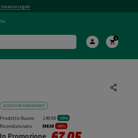
i Garanzia Legale
che
0
SCONTO RICONDIZIONATI
Prodotto Nuovo
149.00
-10%
Prezzo ridotto da
a
Ricondizionato
134.10
-50%
67.05
In Promozione