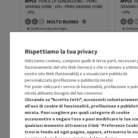
APPLE
PENCIL (2ª GENERAZIONE) - PRMG
APPLE
P
GRADING OOBN - 10%
-
PRMG GRADING OOBN
GRADING 
- 10%
- 10%
MOLTO BUONO
O
: Confezione originale integra
O
: Confezio
O
: Accessori principali presenti
O
: Accessor
B
: Estetica prodotto ottima
B
: Estetica
N
: Prodotto funzionante
N
: Prodotto
Rispettiamo la tua privacy
Prodotto Nuovo
Prodott
149.00
-10%
Prezzo ridotto da
a
Ricondizionato
Ricondi
134.10
-50%
Utilizziamo cookies, compresi quelli di terze parti, necessari p
67.05
funzionamento del sito Web (tecnici) o che ci aiutano a ottimiz
In Promozione
In Prom
nostro sito Web (funzionalità) e a visualizzare pubblicità
personalizzata (profilazione e pubblicità mirata).
Aggiungi al carrello
Per poter utilizzare i servizi di funzionalità, profilazione e pub
mirata abbiamo bisogno del tuo consenso.
Cliccando su "Accetta tutti", acconsenti volontariamen
SCONTO RICONDIZIONATI
S
all’uso di cookie di funzionalità, profilazione e pubblici
Approfitta dello sconto del 50% sul prodotto
Approfitt
mirata. Puoi scegliere per quali categorie di cookie
ricondizionato.
acconsentire o negare l’uso e puoi modificare le tue sce
qualsiasi momento attraverso il link “Preferenze Cooki
trovi in fondo ad ogni pagina, oppure, attraverso lo s