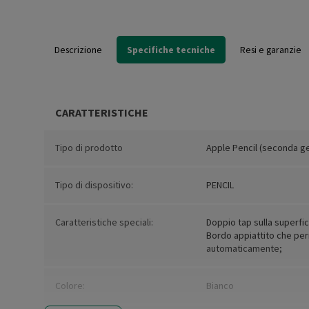
Descrizione
Specifiche tecniche
Resi e garanzie
CARATTERISTICHE
Tipo di prodotto
Apple Pencil (seconda g
Tipo di dispositivo:
PENCIL
Caratteristiche speciali:
Doppio tap sulla superfi
Bordo appiattito che per
automaticamente;
Colore:
Bianco