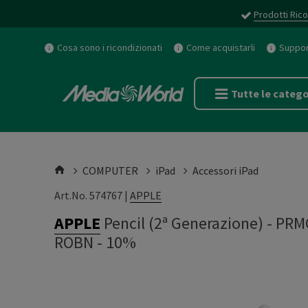
Prodotti Rico
Cosa sono i ricondizionati
Come acquistarli
Support
Tutte le catego
COMPUTER
iPad
Accessori iPad
Art.No. 574767 |
APPLE
APPLE
Pencil (2ª Generazione) - P
ROBN - 10%