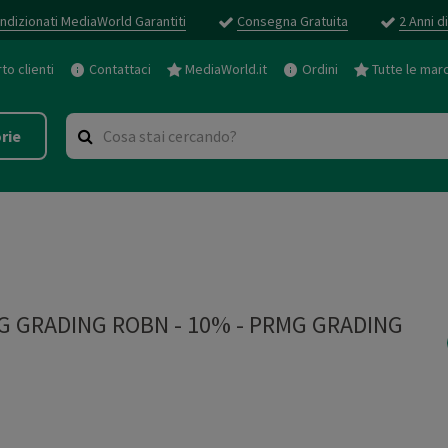
ndizionati MediaWorld Garantiti
Consegna Gratuita
2 Anni d
o clienti
Contattaci
MediaWorld.it
Ordini
Tutte le mar
rie
RMG GRADING ROBN - 10%
-
PRMG GRADING