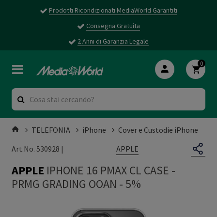
Prodotti Ricondizionati MediaWorld Garantiti
Consegna Gratuita
2 Anni di Garanzia Legale
0
TELEFONIA
iPhone
Cover e Custodie iPhone
APPLE
Art.No. 530928 |
APPLE
IPHONE 16 PMAX CL CASE
-
PRMG GRADING OOAN - 5%