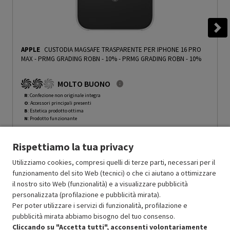
APPLE
CUSTODIA MAGSAFE TRASPARENTE PER IPHONE 16 PRO
MAX - PRMG GRADING ROBN - 10%
-
PRMG GRADING ROBN - 10%
MOLTO BUONO
R
: Confezione non originale integra
O
: Accessori principali presenti
B
: Estetica prodotto ottima
N
: Prodotto funzionante
Prodotto Nuovo
39.00
-10%
Rispettiamo la tua privacy
Prezzo ridotto da
a
Ricondizionato
35.10
-30%
24.57
In Promozione
Utilizziamo cookies, compresi quelli di terze parti, necessari per il
funzionamento del sito Web (tecnici) o che ci aiutano a ottimizzare
il nostro sito Web (funzionalità) e a visualizzare pubblicità
Aggiungi al carrello
personalizzata (profilazione e pubblicità mirata).
Per poter utilizzare i servizi di funzionalità, profilazione e
pubblicità mirata abbiamo bisogno del tuo consenso.
SCONTO RICONDIZIONATI
Cliccando su "Accetta tutti", acconsenti volontariamente