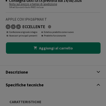
Consegna GRATUITA prevista dal 14/08/2026
Nota sul prezzo e tempi di spedizione
IVA ed Eco-contributo RAEE incluse
APPLE COV IPH16PMAX T
ECCELLENTE
O
: Confezione originale integra
A
: Estetica prodotto come nuovo
O
: Accessori principali presenti
N
: Prodotto funzionante
Aggiungi al carrello
Descrizione
Specifiche tecniche
CARATTERISTICHE