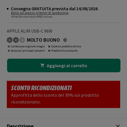
Consegna GRATUITA prevista dal 14/08/2026
Nota sul prezzo e tempi di spedizione
IVA ed Eco-contributo RAEE incluse
APPLE ALIM USB-C 96W
MOLTO BUONO
O
: Confezione originale integra
B
: Estetica prodotto ottima
O
: Accessori principali presenti
N
: Prodotto funzionante
Aggiungi al carrello
SCONTO RICONDIZIONATI
Approfitta dello sconto del 30% sul prodotto
ricondizionato.
Descrizione