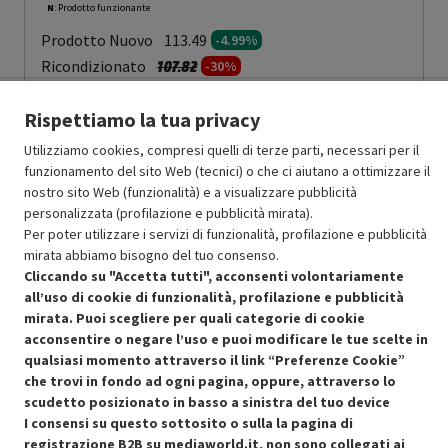
N
: Prodotto funzionante
Prodotto Nuovo
113.49
-4.99%
Prezzo ridotto da
a
Ricondizionato
107.82
-30%
75.47
In Promozione
Rispettiamo la tua privacy
Aggiungi al carrello
Utilizziamo cookies, compresi quelli di terze parti, necessari per il
funzionamento del sito Web (tecnici) o che ci aiutano a ottimizzare il
nostro sito Web (funzionalità) e a visualizzare pubblicità
personalizzata (profilazione e pubblicità mirata).
SCONTO RICONDIZIONATI
Per poter utilizzare i servizi di funzionalità, profilazione e pubblicità
Approfitta dello sconto del 30% sul prodotto ricondizionato.
mirata abbiamo bisogno del tuo consenso.
Cliccando su "Accetta tutti", acconsenti volontariamente
all’uso di cookie di funzionalità, profilazione e pubblicità
mirata. Puoi scegliere per quali categorie di cookie
acconsentire o negare l’uso e puoi modificare le tue scelte in
qualsiasi momento attraverso il link “Preferenze Cookie”
Condizioni generali di vendita
che trovi in fondo ad ogni pagina, oppure, attraverso lo
Recedere dal contratto qui
scudetto posizionato in basso a sinistra del tuo device
I consensi su questo sottosito o sulla la pagina di
Cookie Policy
registrazione B2B su mediaworld.it, non sono collegati ai