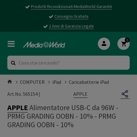
Prodotti Ricondizionati MediaWorld Garantiti
Consegna Gratuita
2 Anni di Garanzia Legale
0
COMPUTER
iPad
Caricabatterie iPad
APPLE
Art.No. 565154 |
APPLE
Alimentatore USB-C da 96W -
PRMG GRADING OOBN - 10%
-
PRMG
GRADING OOBN - 10%