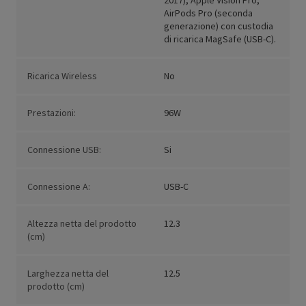
2017); Apple Vision Pro;
AirPods Pro (seconda
generazione) con custodia
di ricarica MagSafe (USB-C).
Ricarica Wireless
No
Prestazioni:
96W
Connessione USB:
Si
Connessione A:
USB-C
Altezza netta del prodotto
12.3
(cm)
Larghezza netta del
12.5
prodotto (cm)