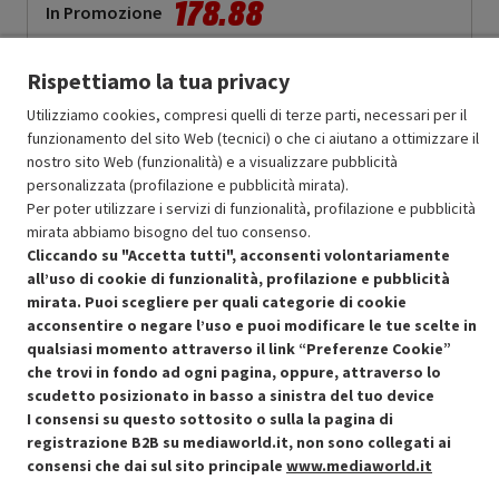
178.88
In Promozione
Aggiungi al carrello
Rispettiamo la tua privacy
Utilizziamo cookies, compresi quelli di terze parti, necessari per il
funzionamento del sito Web (tecnici) o che ci aiutano a ottimizzare il
SCONTO RICONDIZIONATI
nostro sito Web (funzionalità) e a visualizzare pubblicità
Approfitta dello sconto del 30% sul prodotto ricondizionato.
personalizzata (profilazione e pubblicità mirata).
Per poter utilizzare i servizi di funzionalità, profilazione e pubblicità
mirata abbiamo bisogno del tuo consenso.
Cliccando su "Accetta tutti", acconsenti volontariamente
all’uso di cookie di funzionalità, profilazione e pubblicità
mirata. Puoi scegliere per quali categorie di cookie
acconsentire o negare l’uso e puoi modificare le tue scelte in
Condizioni generali di vendita
Recedere dal contratto qui
qualsiasi momento attraverso il link “Preferenze Cookie”
che trovi in fondo ad ogni pagina, oppure, attraverso lo
Cookie Policy
scudetto posizionato in basso a sinistra del tuo device
I consensi su questo sottosito o sulla la pagina di
Preferenze cookie
registrazione B2B su mediaworld.it, non sono collegati ai
consensi che dai sul sito principale
www.mediaworld.it
Informativa privacy