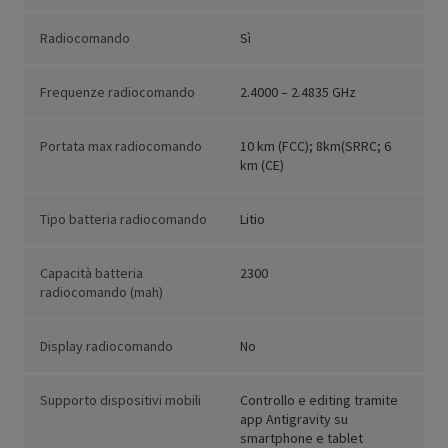
Radiocomando
Sì
Frequenze radiocomando
2.4000 – 2.4835 GHz
Portata max radiocomando
10 km (FCC); 8km(SRRC; 6
km (CE)
Tipo batteria radiocomando
Litio
Capacità batteria
2300
radiocomando (mah)
Display radiocomando
No
Supporto dispositivi mobili
Controllo e editing tramite
app Antigravity su
smartphone e tablet