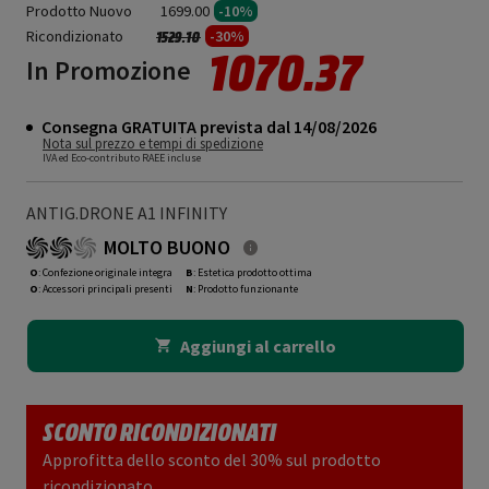
Prodotto Nuovo
1699.00
-10%
Ricondizionato
Prezzo ridotto da
a
-30%
1529.10
1070.37
In Promozione
Consegna GRATUITA prevista dal 14/08/2026
Nota sul prezzo e tempi di spedizione
IVA ed Eco-contributo RAEE incluse
ANTIG.DRONE A1 INFINITY
MOLTO BUONO
O
: Confezione originale integra
B
: Estetica prodotto ottima
O
: Accessori principali presenti
N
: Prodotto funzionante
Aggiungi al carrello
SCONTO RICONDIZIONATI
Approfitta dello sconto del 30% sul prodotto
ricondizionato.