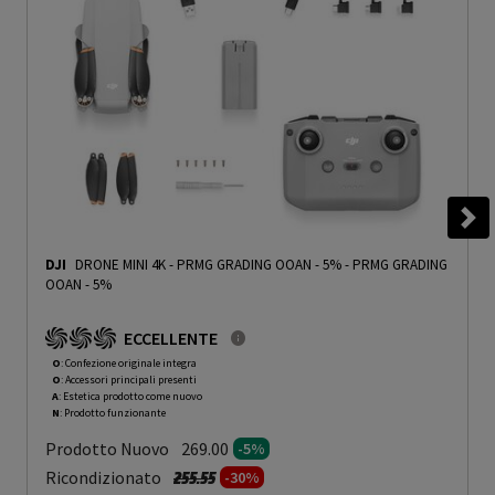
DJI
DRONE MINI 4K - PRMG GRADING OOAN - 5%
-
PRMG GRADING
OOAN - 5%
ECCELLENTE
O
: Confezione originale integra
O
: Accessori principali presenti
A
: Estetica prodotto come nuovo
N
: Prodotto funzionante
Prodotto Nuovo
269.00
-5%
Prezzo ridotto da
a
Ricondizionato
255.55
-30%