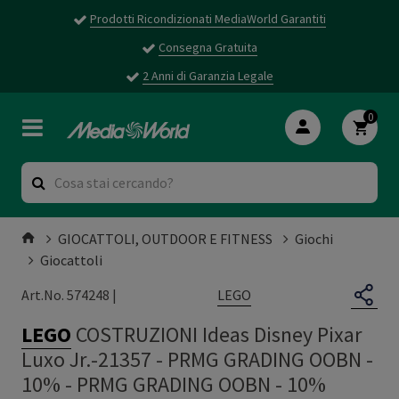
Prodotti Ricondizionati MediaWorld Garantiti
Consegna Gratuita
2 Anni di Garanzia Legale
0
GIOCATTOLI, OUTDOOR E FITNESS
Giochi
Giocattoli
LEGO
Art.No. 574248 |
LEGO
COSTRUZIONI Ideas Disney Pixar
Luxo Jr.-21357 - PRMG GRADING OOBN -
10%
-
PRMG GRADING OOBN - 10%