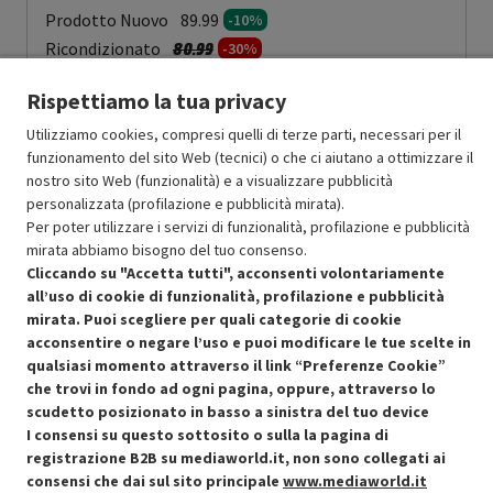
Prodotto Nuovo
89.99
-10%
Prezzo ridotto da
a
Ricondizionato
80.99
-30%
56.69
In Promozione
Rispettiamo la tua privacy
Aggiungi al carrello
Utilizziamo cookies, compresi quelli di terze parti, necessari per il
funzionamento del sito Web (tecnici) o che ci aiutano a ottimizzare il
nostro sito Web (funzionalità) e a visualizzare pubblicità
personalizzata (profilazione e pubblicità mirata).
SCONTO RICONDIZIONATI
Per poter utilizzare i servizi di funzionalità, profilazione e pubblicità
Approfitta dello sconto del 30% sul prodotto ricondizionato.
mirata abbiamo bisogno del tuo consenso.
Cliccando su "Accetta tutti", acconsenti volontariamente
all’uso di cookie di funzionalità, profilazione e pubblicità
mirata. Puoi scegliere per quali categorie di cookie
acconsentire o negare l’uso e puoi modificare le tue scelte in
qualsiasi momento attraverso il link “Preferenze Cookie”
che trovi in fondo ad ogni pagina, oppure, attraverso lo
Condizioni generali di vendita
Recedere dal contratto qui
scudetto posizionato in basso a sinistra del tuo device
I consensi su questo sottosito o sulla la pagina di
Cookie Policy
registrazione B2B su mediaworld.it, non sono collegati ai
consensi che dai sul sito principale
www.mediaworld.it