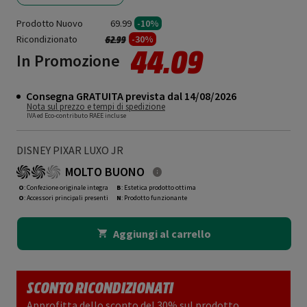
Prodotto Nuovo
69.99
-10%
Ricondizionato
Prezzo ridotto da
a
-30%
62.99
44.09
In Promozione
Consegna GRATUITA prevista dal 14/08/2026
Nota sul prezzo e tempi di spedizione
IVA ed Eco-contributo RAEE incluse
DISNEY PIXAR LUXO JR
MOLTO BUONO
O
: Confezione originale integra
B
: Estetica prodotto ottima
O
: Accessori principali presenti
N
: Prodotto funzionante
Aggiungi al carrello
SCONTO RICONDIZIONATI
Approfitta dello sconto del 30% sul prodotto